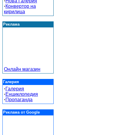
·
Нова Галерия
·
Конвертор на
кирилица
Реклама
Онлайн магазин
Галерия
·
Галерия
·
Енциклопедия
·
Пропаганда
Реклама от Google