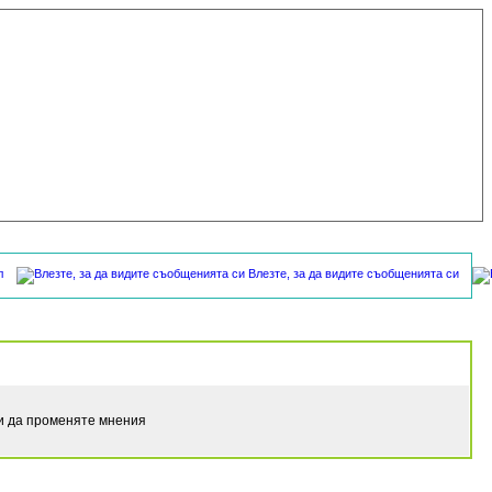
л
Влезте, за да видите съобщенията си
ли да променяте мнения