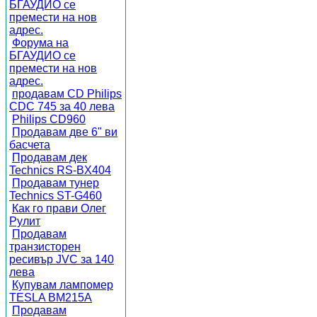
БГАУДИО се
премести на нов
адрес.
Форума на
БГАУДИО се
премести на нов
адрес.
продавам CD Philips
CDC 745 за 40 лева
Philips CD960
Продавам две 6" ви
басчета
Продавам дек
Technics RS-BX404
Продавам тунер
Technics ST-G460
Как го прави Олег
Рулит
Продавам
транзисторен
ресивър JVC за 140
лева
Купувам лампомер
TESLA BM215A
Продавам