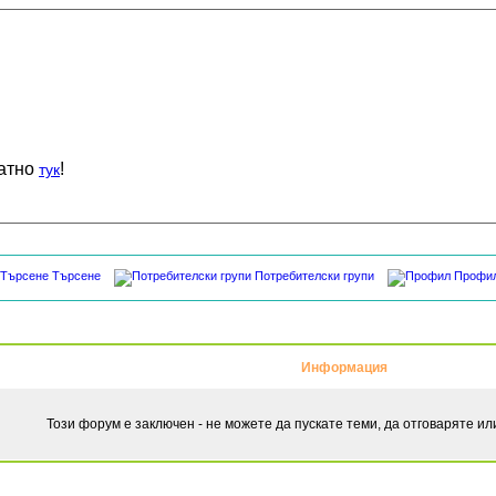
латно
!
тук
Търсене
Потребителски групи
Профи
Информация
Този форум е заключен - не можете да пускате теми, да отговаряте и