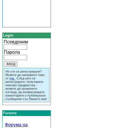
Login
Псевдоним
Парола
Не сте се регистрирали?
Можете да направите това
от
тук
. След като се
регистрирате, получавате
няколко предимства -
можете да променяте
изгледа, да конфигурирате
коментарите и публикувате
съобщения със Вашето име
Forums
Форума на