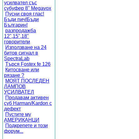
усилвател със
субуфер 8" Megavox
Пусни своя глас!
Бъди пич!Бъди
Българин!
разпродажба
12",15",18"
говорители
Използване на 24
битов сигнал в
SpectraLab
Търся Fostex fe 126
Китосване или
рязане ?
МОЯТ ПОСЛЕДЕН
ЛАМПОВ
УСИЛВАТЕЛ
Продавам активен
суб Harman/Kardon с
дефект
Пустите му
АМЕРИКАНЦИ
Подкрепете и този
форум...