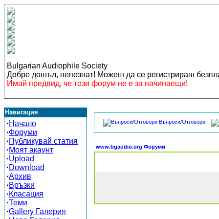
Bulgarian Audiophile Society
Добре дошъл, непознат! Можеш да се регистрираш безп
Имай предвид, че този форум не е за начинаещи!
Навигация
Въпроси/Отговори
·
Начало
·
Форуми
·
Публикувай статия
www.bgaudio.org Форуми
·
Моят акаунт
·
Upload
·
Download
·
Архив
·
Връзки
·
Класация
·
Теми
·
Gallery Галерия