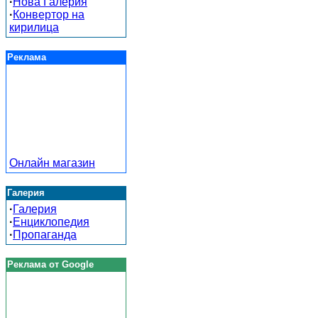
·
Нова Галерия
·
Конвертор на
кирилица
Реклама
Онлайн магазин
Галерия
·
Галерия
·
Енциклопедия
·
Пропаганда
Реклама от Google