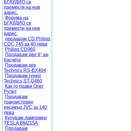
БГАУДИО се
премести на нов
адрес.
Форума на
БГАУДИО се
премести на нов
адрес.
продавам CD Philips
CDC 745 за 40 лева
Philips CD960
Продавам две 6" ви
басчета
Продавам дек
Technics RS-BX404
Продавам тунер
Technics ST-G460
Как го прави Олег
Рулит
Продавам
транзисторен
ресивър JVC за 140
лева
Купувам лампомер
TESLA BM215A
Продавам