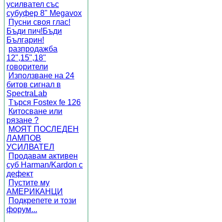
усилвател със
субуфер 8" Megavox
Пусни своя глас!
Бъди пич!Бъди
Българин!
разпродажба
12",15",18"
говорители
Използване на 24
битов сигнал в
SpectraLab
Търся Fostex fe 126
Китосване или
рязане ?
МОЯТ ПОСЛЕДЕН
ЛАМПОВ
УСИЛВАТЕЛ
Продавам активен
суб Harman/Kardon с
дефект
Пустите му
АМЕРИКАНЦИ
Подкрепете и този
форум...