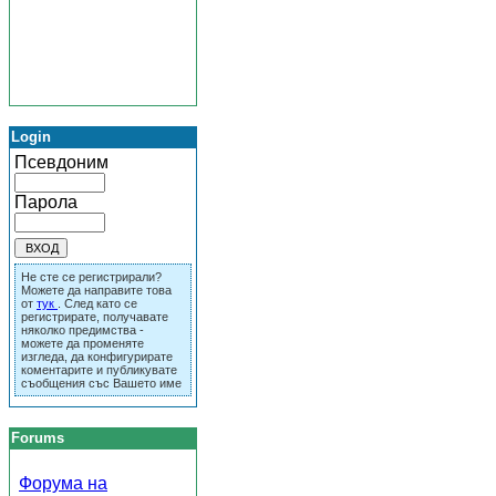
Login
Псевдоним
Парола
Не сте се регистрирали?
Можете да направите това
от
тук
. След като се
регистрирате, получавате
няколко предимства -
можете да променяте
изгледа, да конфигурирате
коментарите и публикувате
съобщения със Вашето име
Forums
Форума на