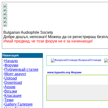
Bulgarian Audiophile Society
Добре дошъл, непознат! Можеш да се регистрираш безп
Имай предвид, че този форум не е за начинаещи!
Навигация
Въпроси/Отговори
·
Начало
·
Форуми
·
Публикувай статия
www.bgaudio.org Форуми
·
Моят акаунт
·
Upload
·
Download
·
Архив
·
Връзки
·
Класация
·
Теми
·
Gallery Галерия