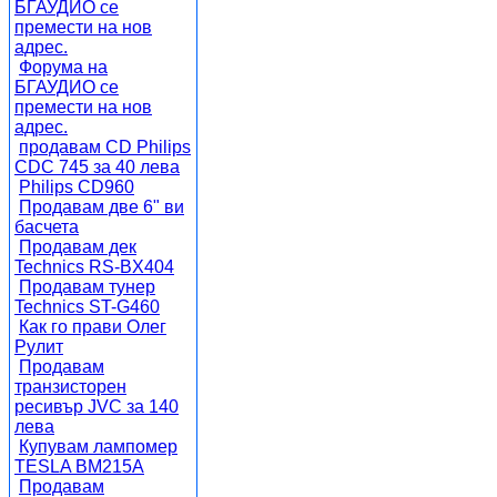
БГАУДИО се
премести на нов
адрес.
Форума на
БГАУДИО се
премести на нов
адрес.
продавам CD Philips
CDC 745 за 40 лева
Philips CD960
Продавам две 6" ви
басчета
Продавам дек
Technics RS-BX404
Продавам тунер
Technics ST-G460
Как го прави Олег
Рулит
Продавам
транзисторен
ресивър JVC за 140
лева
Купувам лампомер
TESLA BM215A
Продавам