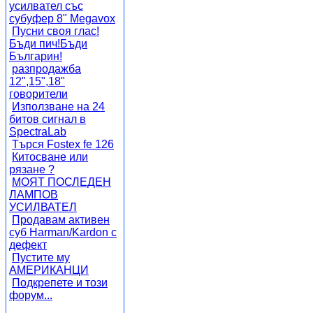
усилвател със
субуфер 8" Megavox
Пусни своя глас!
Бъди пич!Бъди
Българин!
разпродажба
12",15",18"
говорители
Използване на 24
битов сигнал в
SpectraLab
Търся Fostex fe 126
Китосване или
рязане ?
МОЯТ ПОСЛЕДЕН
ЛАМПОВ
УСИЛВАТЕЛ
Продавам активен
суб Harman/Kardon с
дефект
Пустите му
АМЕРИКАНЦИ
Подкрепете и този
форум...