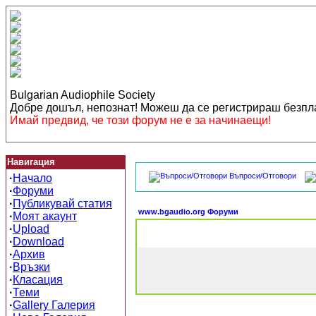
Bulgarian Audiophile Society
Добре дошъл, непознат! Можеш да се регистрираш безп
Имай предвид, че този форум не е за начинаещи!
Навигация
Въпроси/Отговори
·
Начало
·
Форуми
·
Публикувай статия
www.bgaudio.org Форуми
·
Моят акаунт
·
Upload
·
Download
·
Архив
·
Връзки
·
Класация
·
Теми
·
Gallery Галерия