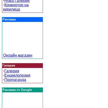
·
Нова Галерия
·
Конвертор на
кирилица
Реклама
Онлайн магазин
Галерия
·
Галерия
·
Енциклопедия
·
Пропаганда
Реклама от Google