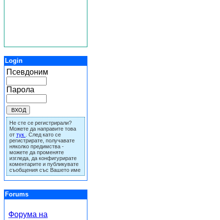
Login
Псевдоним
Парола
Не сте се регистрирали?
Можете да направите това
от
тук
. След като се
регистрирате, получавате
няколко предимства -
можете да променяте
изгледа, да конфигурирате
коментарите и публикувате
съобщения със Вашето име
Forums
Форума на