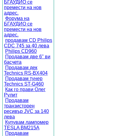
БГАУДИО се
премести на нов
адрес.
Форума на
БГАУДИО се
премести на нов
адрес.
продавам CD Philips
CDC 745 за 40 лева
Philips CD960
Продавам две 6" ви
басчета
Продавам дек
Technics RS-BX404
Продавам тунер
Technics ST-G460
Как го прави Олег
Рулит
Продавам
транзисторен
ресивър JVC за 140
лева
Купувам лампомер
TESLA BM215A
Продавам