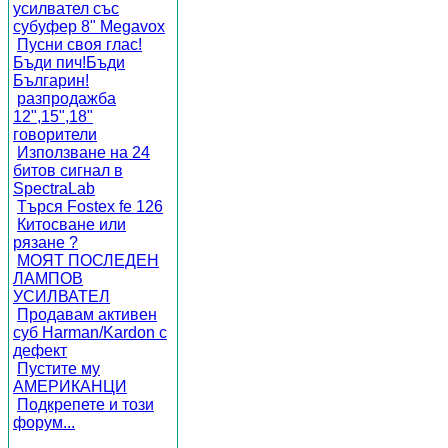
усилвател със
субуфер 8" Megavox
Пусни своя глас!
Бъди пич!Бъди
Българин!
разпродажба
12",15",18"
говорители
Използване на 24
битов сигнал в
SpectraLab
Търся Fostex fe 126
Китосване или
рязане ?
МОЯТ ПОСЛЕДЕН
ЛАМПОВ
УСИЛВАТЕЛ
Продавам активен
суб Harman/Kardon с
дефект
Пустите му
АМЕРИКАНЦИ
Подкрепете и този
форум...