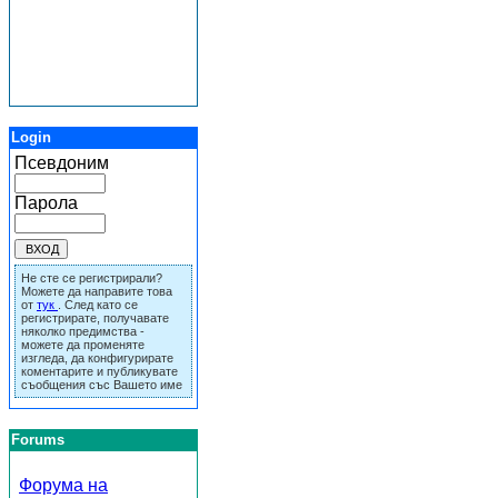
Login
Псевдоним
Парола
Не сте се регистрирали?
Можете да направите това
от
тук
. След като се
регистрирате, получавате
няколко предимства -
можете да променяте
изгледа, да конфигурирате
коментарите и публикувате
съобщения със Вашето име
Forums
Форума на