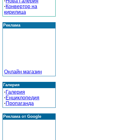
·
Нова Галерия
·
Конвертор на
кирилица
Реклама
Онлайн магазин
Галерия
·
Галерия
·
Енциклопедия
·
Пропаганда
Реклама от Google