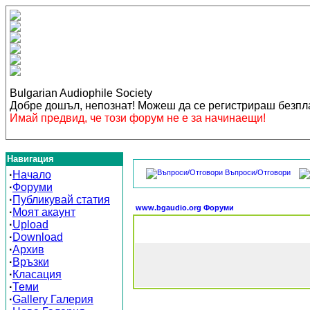
Bulgarian Audiophile Society
Добре дошъл, непознат! Можеш да се регистрираш безп
Имай предвид, че този форум не е за начинаещи!
Навигация
Въпроси/Отговори
·
Начало
·
Форуми
·
Публикувай статия
www.bgaudio.org Форуми
·
Моят акаунт
·
Upload
·
Download
·
Архив
·
Връзки
·
Класация
·
Теми
·
Gallery Галерия