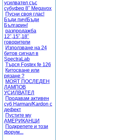
усилвател със
субуфер 8" Megavox
Пусни своя глас!
Бъди пич!Бъди
Българин!
разпродажба
12",15",18"
говорители
Използване на 24
битов сигнал в
SpectraLab
Търся Fostex fe 126
Китосване или
рязане ?
МОЯТ ПОСЛЕДЕН
ЛАМПОВ
УСИЛВАТЕЛ
Продавам активен
суб Harman/Kardon с
дефект
Пустите му
АМЕРИКАНЦИ
Подкрепете и този
форум...