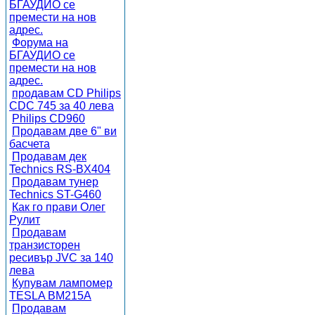
БГАУДИО се
премести на нов
адрес.
Форума на
БГАУДИО се
премести на нов
адрес.
продавам CD Philips
CDC 745 за 40 лева
Philips CD960
Продавам две 6" ви
басчета
Продавам дек
Technics RS-BX404
Продавам тунер
Technics ST-G460
Как го прави Олег
Рулит
Продавам
транзисторен
ресивър JVC за 140
лева
Купувам лампомер
TESLA BM215A
Продавам