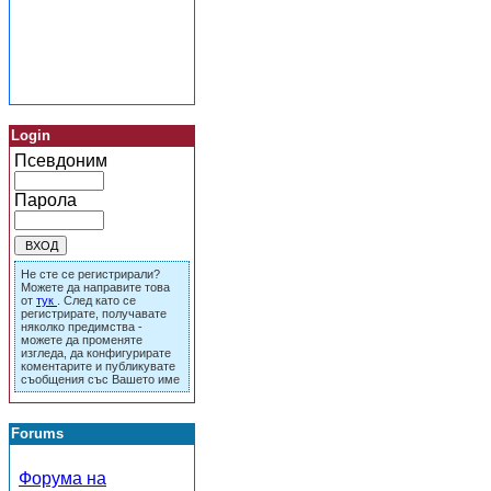
Login
Псевдоним
Парола
Не сте се регистрирали?
Можете да направите това
от
тук
. След като се
регистрирате, получавате
няколко предимства -
можете да променяте
изгледа, да конфигурирате
коментарите и публикувате
съобщения със Вашето име
Forums
Форума на