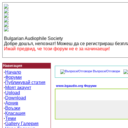
Bulgarian Audiophile Society
Добре дошъл, непознат! Можеш да се регистрираш безп
Имай предвид, че този форум не е за начинаещи!
Навигация
Въпроси/Отговори
·
Начало
·
Форуми
·
Публикувай статия
www.bgaudio.org Форуми
·
Моят акаунт
·
Upload
·
Download
·
Архив
·
Връзки
·
Класация
·
Теми
·
Gallery Галерия