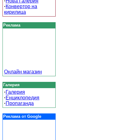
·
Нова Галерия
·
Конвертор на
кирилица
Реклама
Онлайн магазин
Галерия
·
Галерия
·
Енциклопедия
·
Пропаганда
Реклама от Google