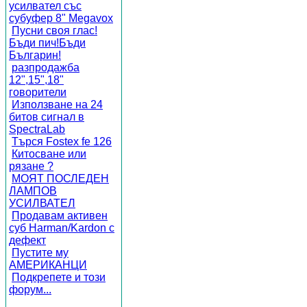
усилвател със
субуфер 8" Megavox
Пусни своя глас!
Бъди пич!Бъди
Българин!
разпродажба
12",15",18"
говорители
Използване на 24
битов сигнал в
SpectraLab
Търся Fostex fe 126
Китосване или
рязане ?
МОЯТ ПОСЛЕДЕН
ЛАМПОВ
УСИЛВАТЕЛ
Продавам активен
суб Harman/Kardon с
дефект
Пустите му
АМЕРИКАНЦИ
Подкрепете и този
форум...