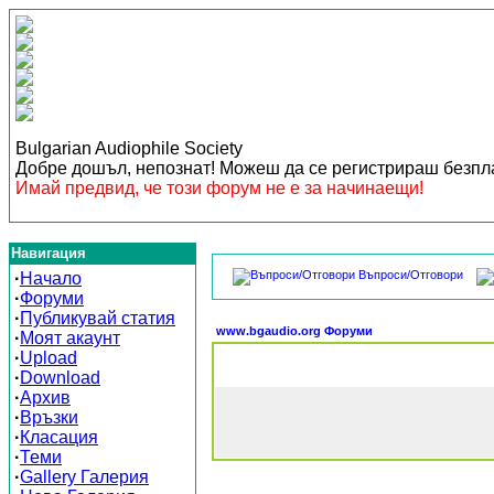
Bulgarian Audiophile Society
Добре дошъл, непознат! Можеш да се регистрираш безп
Имай предвид, че този форум не е за начинаещи!
Навигация
Въпроси/Отговори
·
Начало
·
Форуми
·
Публикувай статия
www.bgaudio.org Форуми
·
Моят акаунт
·
Upload
·
Download
·
Архив
·
Връзки
·
Класация
·
Теми
·
Gallery Галерия