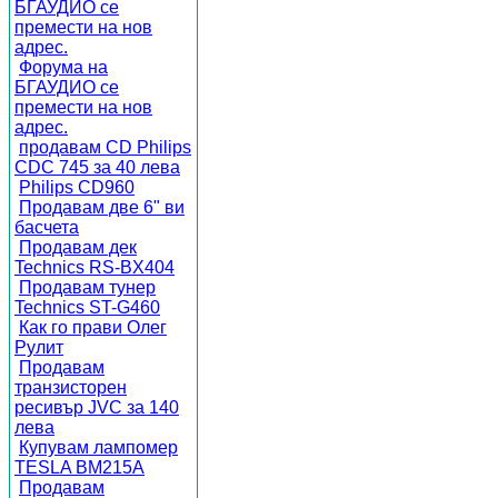
БГАУДИО се
премести на нов
адрес.
Форума на
БГАУДИО се
премести на нов
адрес.
продавам CD Philips
CDC 745 за 40 лева
Philips CD960
Продавам две 6" ви
басчета
Продавам дек
Technics RS-BX404
Продавам тунер
Technics ST-G460
Как го прави Олег
Рулит
Продавам
транзисторен
ресивър JVC за 140
лева
Купувам лампомер
TESLA BM215A
Продавам