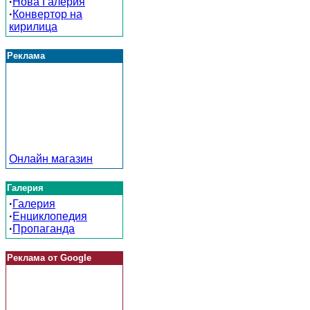
·
Нова Галерия
·
Конвертор на
кирилица
Реклама
Онлайн магазин
Галерия
·
Галерия
·
Енциклопедия
·
Пропаганда
Реклама от Google