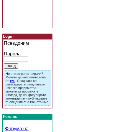
Login
Псевдоним
Парола
Не сте се регистрирали?
Можете да направите това
от
тук
. След като се
регистрирате, получавате
няколко предимства -
можете да променяте
изгледа, да конфигурирате
коментарите и публикувате
съобщения със Вашето име
Forums
Форума на