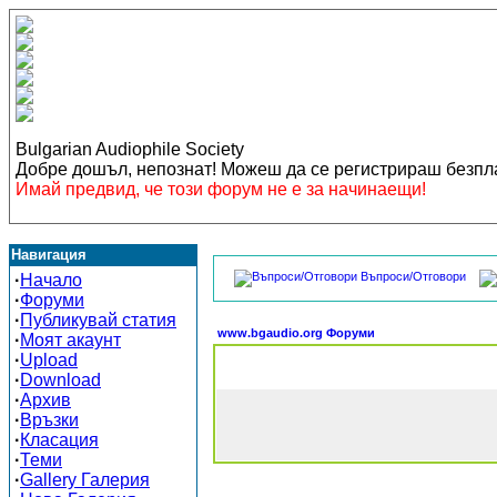
Bulgarian Audiophile Society
Добре дошъл, непознат! Можеш да се регистрираш безп
Имай предвид, че този форум не е за начинаещи!
Навигация
Въпроси/Отговори
·
Начало
·
Форуми
·
Публикувай статия
www.bgaudio.org Форуми
·
Моят акаунт
·
Upload
·
Download
·
Архив
·
Връзки
·
Класация
·
Теми
·
Gallery Галерия