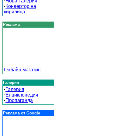
·
Нова Галерия
·
Конвертор на
кирилица
Реклама
Онлайн магазин
Галерия
·
Галерия
·
Енциклопедия
·
Пропаганда
Реклама от Google