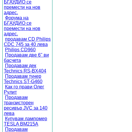
БГАУДИО се
премести на нов
адрес.
Форума на
БГАУДИО се
премести на нов
адрес.
продавам CD Philips
CDC 745 за 40 лева
Philips CD960
Продавам две 6" ви
басчета
Продавам дек
Technics RS-BX404
Продавам тунер
Technics ST-G460
Как го прави Олег
Рулит
Продавам
транзисторен
ресивър JVC за 140
лева
Купувам лампомер
TESLA BM215A
Продавам