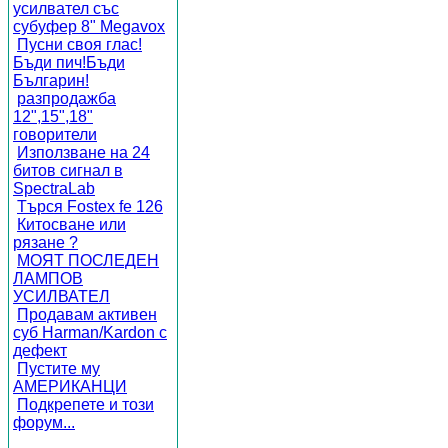
усилвател със
субуфер 8" Megavox
Пусни своя глас!
Бъди пич!Бъди
Българин!
разпродажба
12",15",18"
говорители
Използване на 24
битов сигнал в
SpectraLab
Търся Fostex fe 126
Китосване или
рязане ?
МОЯТ ПОСЛЕДЕН
ЛАМПОВ
УСИЛВАТЕЛ
Продавам активен
суб Harman/Kardon с
дефект
Пустите му
АМЕРИКАНЦИ
Подкрепете и този
форум...