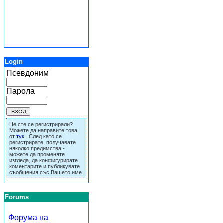
Login
Псевдоним
Парола
Не сте се регистрирали?
Можете да направите това
от
тук
. След като се
регистрирате, получавате
няколко предимства -
можете да променяте
изгледа, да конфигурирате
коментарите и публикувате
съобщения със Вашето име
Forums
Форума на