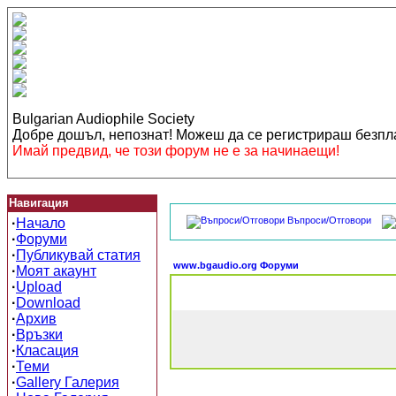
Bulgarian Audiophile Society
Добре дошъл, непознат! Можеш да се регистрираш безп
Имай предвид, че този форум не е за начинаещи!
Навигация
Въпроси/Отговори
·
Начало
·
Форуми
·
Публикувай статия
www.bgaudio.org Форуми
·
Моят акаунт
·
Upload
·
Download
·
Архив
·
Връзки
·
Класация
·
Теми
·
Gallery Галерия