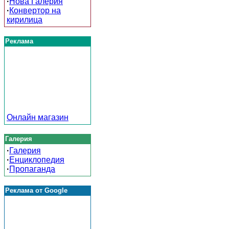
·
Нова Галерия
·
Конвертор на
кирилица
Реклама
Онлайн магазин
Галерия
·
Галерия
·
Енциклопедия
·
Пропаганда
Реклама от Google