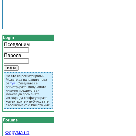
Login
Псевдоним
Парола
Не сте се регистрирали?
Можете да направите това
от
тук
. След като се
регистрирате, получавате
няколко предимства -
можете да променяте
изгледа, да конфигурирате
коментарите и публикувате
съобщения със Вашето име
Forums
Форума на