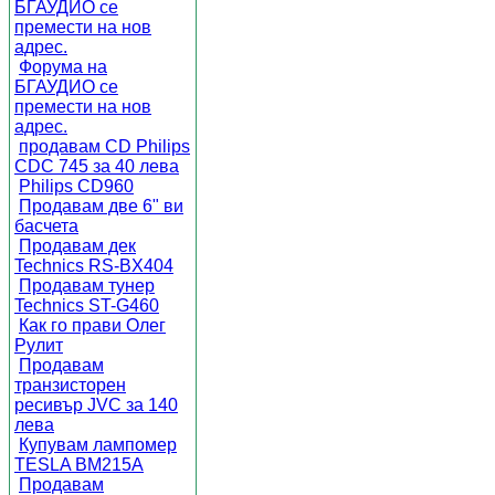
БГАУДИО се
премести на нов
адрес.
Форума на
БГАУДИО се
премести на нов
адрес.
продавам CD Philips
CDC 745 за 40 лева
Philips CD960
Продавам две 6" ви
басчета
Продавам дек
Technics RS-BX404
Продавам тунер
Technics ST-G460
Как го прави Олег
Рулит
Продавам
транзисторен
ресивър JVC за 140
лева
Купувам лампомер
TESLA BM215A
Продавам