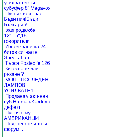
усилвател със
субуфер 8" Megavox
Пусни своя глас!
Бъди пич!Бъди
Българин!
разпродажба
12",15",18"
говорители
Използване на 24
битов сигнал в
SpectraLab
Търся Fostex fe 126
Китосване или
рязане ?
МОЯТ ПОСЛЕДЕН
ЛАМПОВ
УСИЛВАТЕЛ
Продавам активен
суб Harman/Kardon с
дефект
Пустите му
АМЕРИКАНЦИ
Подкрепете и този
форум...