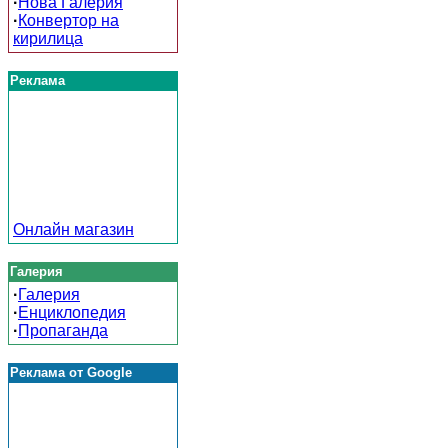
·
Нова Галерия
·
Конвертор на
кирилица
Реклама
Онлайн магазин
Галерия
·
Галерия
·
Енциклопедия
·
Пропаганда
Реклама от Google