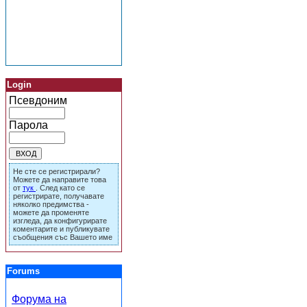
Login
Псевдоним
Парола
Не сте се регистрирали?
Можете да направите това
от
тук
. След като се
регистрирате, получавате
няколко предимства -
можете да променяте
изгледа, да конфигурирате
коментарите и публикувате
съобщения със Вашето име
Forums
Форума на