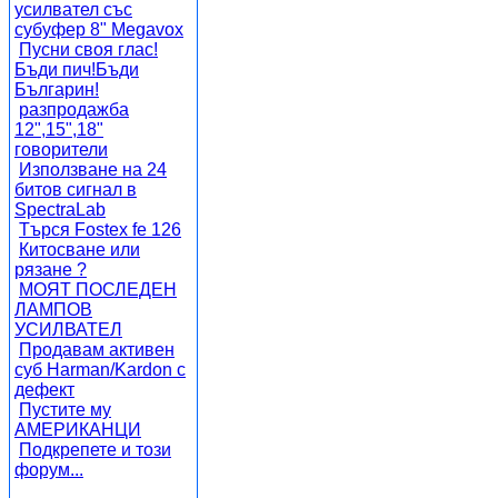
усилвател със
субуфер 8" Megavox
Пусни своя глас!
Бъди пич!Бъди
Българин!
разпродажба
12",15",18"
говорители
Използване на 24
битов сигнал в
SpectraLab
Търся Fostex fe 126
Китосване или
рязане ?
МОЯТ ПОСЛЕДЕН
ЛАМПОВ
УСИЛВАТЕЛ
Продавам активен
суб Harman/Kardon с
дефект
Пустите му
АМЕРИКАНЦИ
Подкрепете и този
форум...