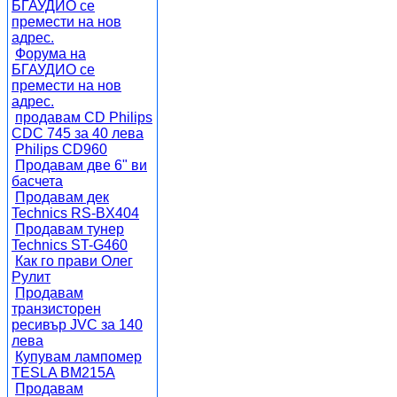
БГАУДИО се
премести на нов
адрес.
Форума на
БГАУДИО се
премести на нов
адрес.
продавам CD Philips
CDC 745 за 40 лева
Philips CD960
Продавам две 6" ви
басчета
Продавам дек
Technics RS-BX404
Продавам тунер
Technics ST-G460
Как го прави Олег
Рулит
Продавам
транзисторен
ресивър JVC за 140
лева
Купувам лампомер
TESLA BM215A
Продавам