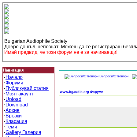
Bulgarian Audiophile Society
Добре дошъл, непознат! Можеш да се регистрираш безп
Имай предвид, че този форум не е за начинаещи!
Навигация
Въпроси/Отговори
·
Начало
·
Форуми
·
Публикувай статия
www.bgaudio.org Форуми
·
Моят акаунт
·
Upload
·
Download
·
Архив
·
Връзки
·
Класация
·
Теми
·
Gallery Галерия