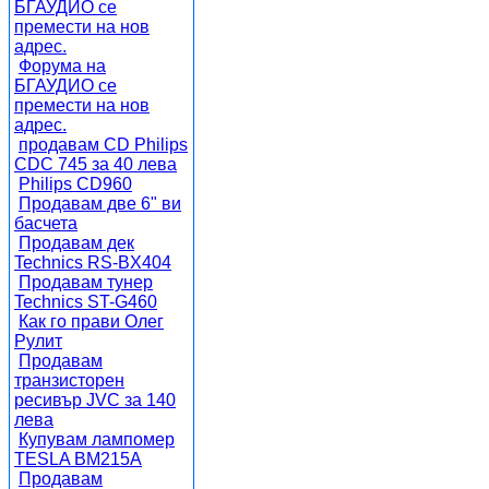
БГАУДИО се
премести на нов
адрес.
Форума на
БГАУДИО се
премести на нов
адрес.
продавам CD Philips
CDC 745 за 40 лева
Philips CD960
Продавам две 6" ви
басчета
Продавам дек
Technics RS-BX404
Продавам тунер
Technics ST-G460
Как го прави Олег
Рулит
Продавам
транзисторен
ресивър JVC за 140
лева
Купувам лампомер
TESLA BM215A
Продавам