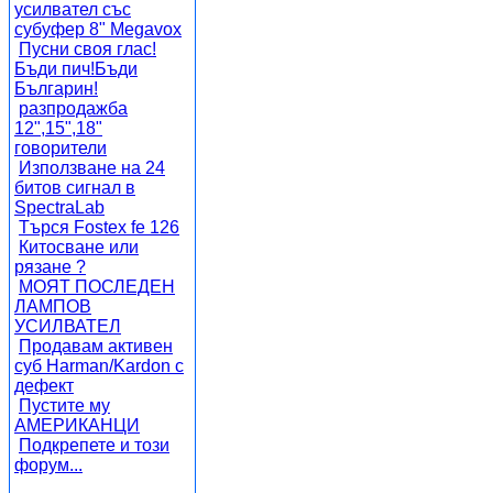
усилвател със
субуфер 8" Megavox
Пусни своя глас!
Бъди пич!Бъди
Българин!
разпродажба
12",15",18"
говорители
Използване на 24
битов сигнал в
SpectraLab
Търся Fostex fe 126
Китосване или
рязане ?
МОЯТ ПОСЛЕДЕН
ЛАМПОВ
УСИЛВАТЕЛ
Продавам активен
суб Harman/Kardon с
дефект
Пустите му
АМЕРИКАНЦИ
Подкрепете и този
форум...