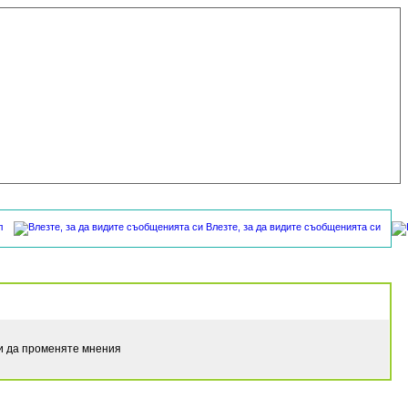
л
Влезте, за да видите съобщенията си
ли да променяте мнения