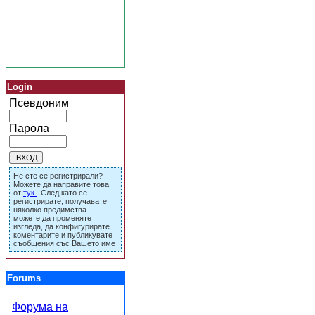
Login
Псевдоним
Парола
Не сте се регистрирали?
Можете да направите това
от
тук
. След като се
регистрирате, получавате
няколко предимства -
можете да променяте
изгледа, да конфигурирате
коментарите и публикувате
съобщения със Вашето име
Forums
Форума на