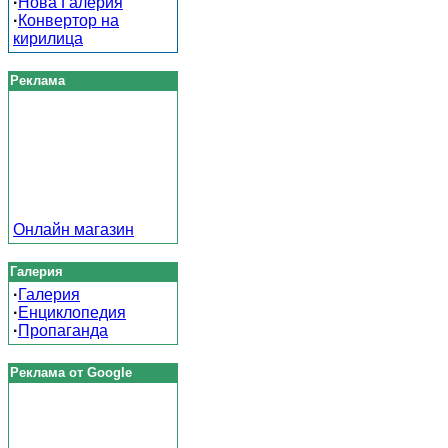
·
Нова Галерия
·
Конвертор на
кирилица
Реклама
Онлайн магазин
Галерия
·
Галерия
·
Енциклопедия
·
Пропаганда
Реклама от Google