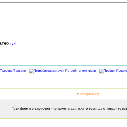
латно
!
тук
Търсене
Потребителски групи
Профи
Информация
Този форум е заключен - не можете да пускате теми, да отговаряте и