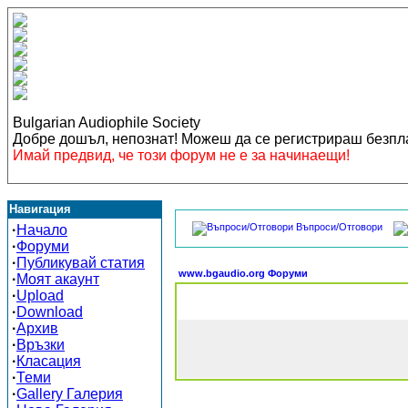
Bulgarian Audiophile Society
Добре дошъл, непознат! Можеш да се регистрираш безп
Имай предвид, че този форум не е за начинаещи!
Навигация
Въпроси/Отговори
·
Начало
·
Форуми
·
Публикувай статия
www.bgaudio.org Форуми
·
Моят акаунт
·
Upload
·
Download
·
Архив
·
Връзки
·
Класация
·
Теми
·
Gallery Галерия