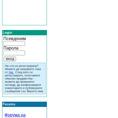
Login
Псевдоним
Парола
Не сте се регистрирали?
Можете да направите това
от
тук
. След като се
регистрирате, получавате
няколко предимства -
можете да променяте
изгледа, да конфигурирате
коментарите и публикувате
съобщения със Вашето име
Forums
Форума на