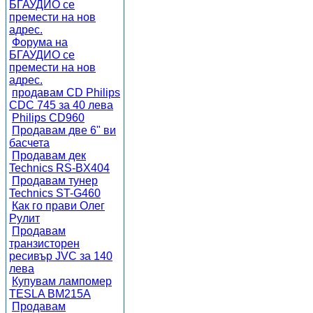
БГАУДИО се
премести на нов
адрес.
Форума на
БГАУДИО се
премести на нов
адрес.
продавам CD Philips
CDC 745 за 40 лева
Philips CD960
Продавам две 6" ви
басчета
Продавам дек
Technics RS-BX404
Продавам тунер
Technics ST-G460
Как го прави Олег
Рулит
Продавам
транзисторен
ресивър JVC за 140
лева
Купувам лампомер
TESLA BM215A
Продавам