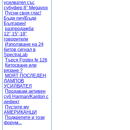
усилвател със
субуфер 8" Megavox
Пусни своя глас!
Бъди пич!Бъди
Българин!
разпродажба
12",15",18"
говорители
Използване на 24
битов сигнал в
SpectraLab
Търся Fostex fe 126
Китосване или
рязане ?
МОЯТ ПОСЛЕДЕН
ЛАМПОВ
УСИЛВАТЕЛ
Продавам активен
суб Harman/Kardon с
дефект
Пустите му
АМЕРИКАНЦИ
Подкрепете и този
форум...