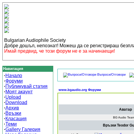
Bulgarian Audiophile Society
Добре дошъл, непознат! Можеш да се регистрираш безп
Имай предвид, че този форум не е за начинаещи!
Навигация
Въпроси/Отговори
·
Начало
·
Форуми
·
Публикувай статия
www.bgaudio.org Форуми
·
Моят акаунт
·
Upload
·
Download
·
Архив
Аватар
·
Връзки
BG Audio Tea
·
Класация
·
Теми
Връзки Teodor Gu
·
Gallery Галерия