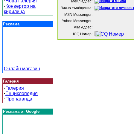
·
Нова Галерия
Мейл адрес:
·
Конвертор на
Лично съобщение:
кирилица
MSN Messenger:
Yahoo Messenger:
Реклама
AIM Адрес:
ICQ Номер:
Онлайн магазин
Галерия
·
Галерия
·
Енциклопедия
·
Пропаганда
Реклама от Google