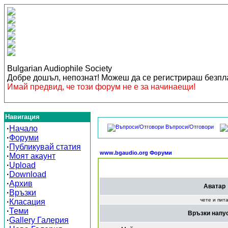
Bulgarian Audiophile Society
Добре дошъл, непознат! Можеш да се регистрираш безп
Имай предвид, че този форум не е за начинаещи!
Навигация
Въпроси/Отговори
·
Начало
·
Форуми
·
Публикувай статия
www.bgaudio.org Форуми
·
Моят акаунт
·
Upload
·
Download
·
Архив
Аватар
·
Връзки
чете и пит
·
Класация
·
Теми
Връзки напу
·
Gallery Галерия