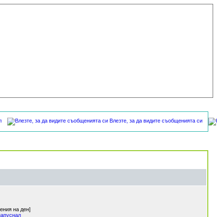
л
Влезте, за да видите съобщенията си
нения на ден]
напуснал