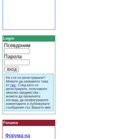
Login
Псевдоним
Парола
Не сте се регистрирали?
Можете да направите това
от
тук
. След като се
регистрирате, получавате
няколко предимства -
можете да променяте
изгледа, да конфигурирате
коментарите и публикувате
съобщения със Вашето име
Forums
Форума на