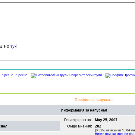
латно
!
тук
Търсене
Потребителски групи
Профи
Профил на напуснал
Информация за напуснал
а
Регистриран на:
May 25, 2007
снал
Общо мнения:
282
[0.32% от всички / 0.04 м
Вижте всички мнения на 