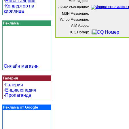
·
Нова Галерия
Мейл адрес:
·
Конвертор на
Лично съобщение:
кирилица
MSN Messenger:
Yahoo Messenger:
Реклама
AIM Адрес:
ICQ Номер:
Онлайн магазин
Галерия
·
Галерия
·
Енциклопедия
·
Пропаганда
Реклама от Google