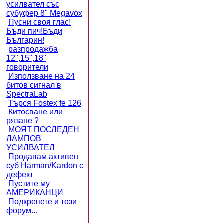
усилвател със
субуфер 8" Megavox
Пусни своя глас!
Бъди пич!Бъди
Българин!
разпродажба
12",15",18"
говорители
Използване на 24
битов сигнал в
SpectraLab
Търся Fostex fe 126
Китосване или
рязане ?
МОЯТ ПОСЛЕДЕН
ЛАМПОВ
УСИЛВАТЕЛ
Продавам активен
суб Harman/Kardon с
дефект
Пустите му
АМЕРИКАНЦИ
Подкрепете и този
форум...