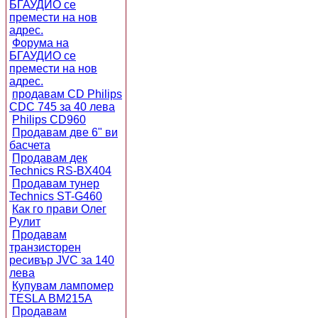
БГАУДИО се
премести на нов
адрес.
Форума на
БГАУДИО се
премести на нов
адрес.
продавам CD Philips
CDC 745 за 40 лева
Philips CD960
Продавам две 6" ви
басчета
Продавам дек
Technics RS-BX404
Продавам тунер
Technics ST-G460
Как го прави Олег
Рулит
Продавам
транзисторен
ресивър JVC за 140
лева
Купувам лампомер
TESLA BM215A
Продавам