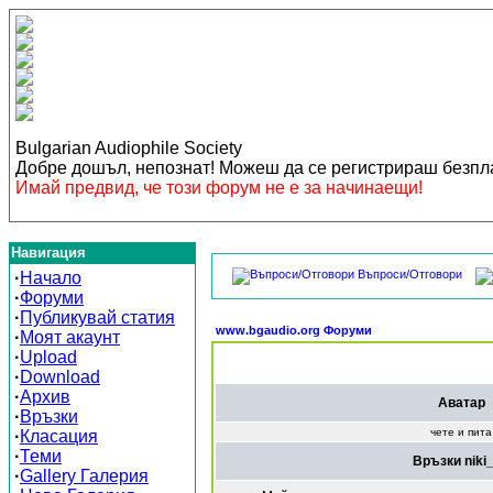
Bulgarian Audiophile Society
Добре дошъл, непознат! Можеш да се регистрираш безп
Имай предвид, че този форум не е за начинаещи!
Навигация
Въпроси/Отговори
·
Начало
·
Форуми
·
Публикувай статия
www.bgaudio.org Форуми
·
Моят акаунт
·
Upload
·
Download
·
Архив
Аватар
·
Връзки
чете и пита
·
Класация
·
Теми
Връзки niki
·
Gallery Галерия