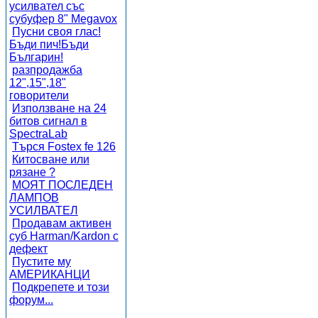
усилвател със
субуфер 8" Megavox
Пусни своя глас!
Бъди пич!Бъди
Българин!
разпродажба
12",15",18"
говорители
Използване на 24
битов сигнал в
SpectraLab
Търся Fostex fe 126
Китосване или
рязане ?
МОЯТ ПОСЛЕДЕН
ЛАМПОВ
УСИЛВАТЕЛ
Продавам активен
суб Harman/Kardon с
дефект
Пустите му
АМЕРИКАНЦИ
Подкрепете и този
форум...