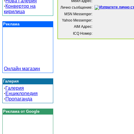
·
Нова Галерия
Мейл адрес:
·
Конвертор на
Лично съобщение:
кирилица
MSN Messenger:
Yahoo Messenger:
Реклама
AIM Адрес:
ICQ Номер:
Онлайн магазин
Галерия
·
Галерия
·
Енциклопедия
·
Пропаганда
Реклама от Google