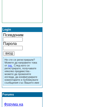
Login
Псевдоним
Парола
Не сте се регистрирали?
Можете да направите това
от
тук
. След като се
регистрирате, получавате
няколко предимства -
можете да променяте
изгледа, да конфигурирате
коментарите и публикувате
съобщения със Вашето име
Forums
Форума на