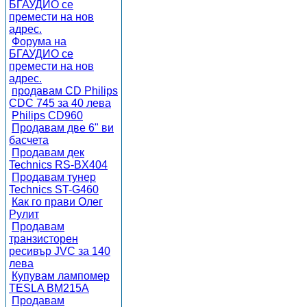
БГАУДИО се
премести на нов
адрес.
Форума на
БГАУДИО се
премести на нов
адрес.
продавам CD Philips
CDC 745 за 40 лева
Philips CD960
Продавам две 6" ви
басчета
Продавам дек
Technics RS-BX404
Продавам тунер
Technics ST-G460
Как го прави Олег
Рулит
Продавам
транзисторен
ресивър JVC за 140
лева
Купувам лампомер
TESLA BM215A
Продавам