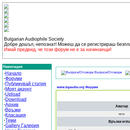
Bulgarian Audiophile Society
Добре дошъл, непознат! Можеш да се регистрираш безп
Имай предвид, че този форум не е за начинаещи!
Навигация
Въпроси/Отговори
·
Начало
·
Форуми
·
Публикувай статия
www.bgaudio.org Форуми
·
Моят акаунт
·
Upload
·
Download
·
Архив
Аватар
·
Връзки
чете
·
Класация
·
Теми
Връзки erm
·
Gallery Галерия