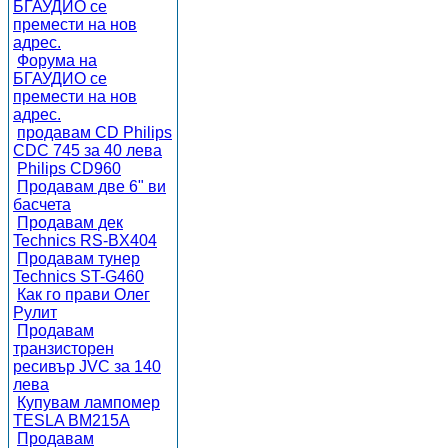
БГАУДИО се
премести на нов
адрес.
Форума на
БГАУДИО се
премести на нов
адрес.
продавам CD Philips
CDC 745 за 40 лева
Philips CD960
Продавам две 6" ви
басчета
Продавам дек
Technics RS-BX404
Продавам тунер
Technics ST-G460
Как го прави Олег
Рулит
Продавам
транзисторен
ресивър JVC за 140
лева
Купувам лампомер
TESLA BM215A
Продавам