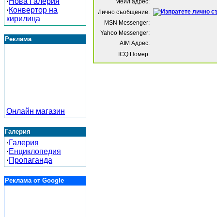
·
Нова Галерия
Мейл адрес:
·
Конвертор на
Лично съобщение:
кирилица
MSN Messenger:
Yahoo Messenger:
Реклама
AIM Адрес:
ICQ Номер:
Онлайн магазин
Галерия
·
Галерия
·
Енциклопедия
·
Пропаганда
Реклама от Google