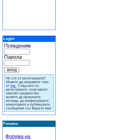
Login
Псевдоним
Парола
Не сте се регистрирали?
Можете да направите това
от
тук
. След като се
регистрирате, получавате
няколко предимства -
можете да променяте
изгледа, да конфигурирате
коментарите и публикувате
съобщения със Вашето име
Forums
Форума на