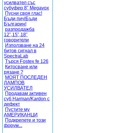
усилвател със
субуфер 8" Megavox
Пусни своя глас!
Бъди пич!Бъди
Българин!
разпродажба
12",15",18"
говорители
Използване на 24
битов сигнал в
SpectraLab
Търся Fostex fe 126
Китосване или
рязане ?
МОЯТ ПОСЛЕДЕН
ЛАМПОВ
УСИЛВАТЕЛ
Продавам активен
суб Harman/Kardon с
дефект
Пустите му
АМЕРИКАНЦИ
Подкрепете и този
форум...