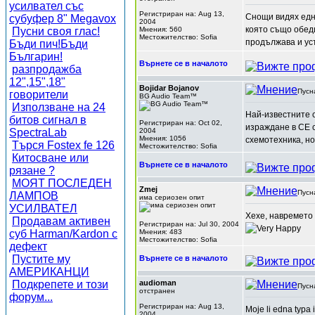
усилвател със
Регистриран на: Aug 13,
Снощи видях едн
субуфер 8" Megavox
2004
която също обеди
Пусни своя глас!
Мнения: 560
Местожителство: Sofia
продължава и усъ
Бъди пич!Бъди
Българин!
Върнете се в началото
разпродажба
12",15",18"
Bojidar Bojanov
Пусн
говорители
BG Audio Team™
Използване на 24
Най-известните с
битов сигнал в
Регистриран на: Oct 02,
израждане в СЕ с
SpectraLab
2004
Мнения: 1056
схемотехника, но
Търся Fostex fe 126
Местожителство: Sofia
Китосване или
Върнете се в началото
рязане ?
МОЯТ ПОСЛЕДЕН
Zmej
Пусн
ЛАМПОВ
има сериозен опит
УСИЛВАТЕЛ
Хехе, навремето 
Продавам активен
Регистриран на: Jul 30, 2004
суб Harman/Kardon с
Мнения: 483
Местожителство: Sofia
дефект
Пустите му
Върнете се в началото
АМЕРИКАНЦИ
Подкрепете и този
audioman
Пусн
отстранен
форум...
Регистриран на: Aug 13,
Moje li edna typa 
2004