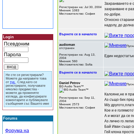
Захранването е с
Регистриран на: Jul 30, 2004
захранване е раз
Мнения: 1083
Местожителство: София
по-добре.
Относно старание
надолу, до долн
Върнете се в началото
Login
Псевдоним
audioman
Пусн
отстранен
Парола
Регистриран на: Aug 13,
Един недостатък 
2004
Мнения: 560
Местожителство: Sofia
Върнете се в началото
Не сте се регистрирали?
Можете да направите това
от
тук
. След като се
Daniel Petrov
Пусн
регистрирате, получавате
BG Audio Team™
няколко предимства -
можете да променяте
Калояне,не я пр
изгледа, да конфигурирате
Регистриран на: Sep 11,
Аз също бих пре
коментарите и публикувате
2004
съобщения със Вашето име
Мнения: 2573
М/у другото,плат
Местожителство: София
Кое и е голямот
А и могат да се 
Forums
Аз лично го лепи
Бай Иван също св
Форума на
Гей клона просто