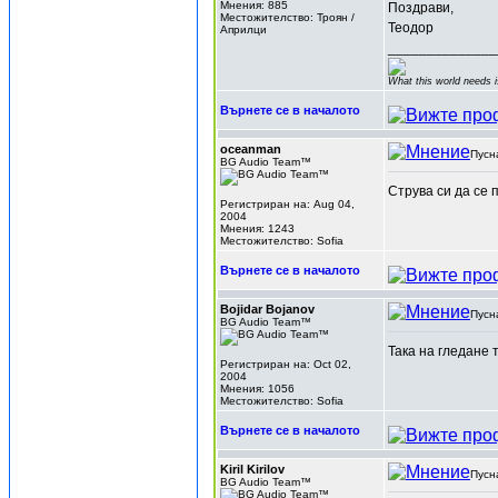
Мнения: 885
Поздрави,
Местожителство: Троян /
Теодор
Априлци
______________
What this world needs i
Върнете се в началото
oceanman
Пусн
BG Audio Team™
Струва си да се 
Регистриран на: Aug 04,
2004
Мнения: 1243
Местожителство: Sofia
Върнете се в началото
Bojidar Bojanov
Пусн
BG Audio Team™
Така на гледане 
Регистриран на: Oct 02,
2004
Мнения: 1056
Местожителство: Sofia
Върнете се в началото
Kiril Kirilov
Пусн
BG Audio Team™