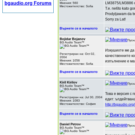
bgaudio.org Forums
LM3875/LM3886 chi
Мнения: 560
Местожителство: Sofia
T.e. ne6to kato 
Prodyljawam da tw
Sorry za Lat!
Върнете се в началото
Bojidar Bojanov
Пусн
BG Audio Team™
Изкушихте ме да 
Регистриран на: Oct 02,
качественните ко
2004
Мнения: 1056
изпълнение е ма
Местожителство: Sofia
Върнете се в началото
Kiril Kirilov
Пусн
BG Audio Team™
Това е версия с 
Регистриран на: Jul 30, 2004
едит: ъпдейтвана
Мнения: 1083
Местожителство: София
http://bgaudio.or
Върнете се в началото
Daniel Petrov
Пусн
BG Audio Team™