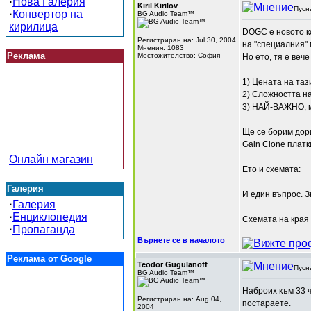
·
Нова Галерия
Kiril Kirilov
Пусн
·
Конвертор на
BG Audio Team™
кирилица
DOGC е новото ко
Регистриран на: Jul 30, 2004
на "специалния" 
Мнения: 1083
Реклама
Местожителство: София
Но ето, тя е веч
1) Цената на таз
2) Сложността на
3) НАЙ-ВАЖНО, м
Ще се борим дор
Gain Clone платк
Онлайн магазин
Ето и схемата:
Галерия
И един въпрос. 
·
Галерия
·
Енциклопедия
Схемата на края 
·
Пропаганда
Върнете се в началото
Реклама от Google
Teodor Gugulanoff
Пусн
BG Audio Team™
Наброих към 33 ч
Регистриран на: Aug 04,
постараете.
2004