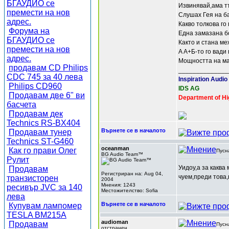
БГАУДИО се
Извинявай,ама т
премести на нов
Слушах Гея на ба
адрес.
Какво толкова го
Форума на
Една замазана б
БГАУДИО се
Както и стана ме
премести на нов
A А+Б-то го вади
адрес.
Мощността на ма
продавам CD Philips
______________
CDC 745 за 40 лева
Inspiration Audio
Philips CD960
IDS AG
Продавам две 6" ви
Department of Hi
басчета
Продавам дек
Technics RS-BX404
Върнете се в началото
Продавам тунер
Technics ST-G460
oceanman
Как го прави Олег
Пусн
BG Audio Team™
Рулит
Уидоу,а за каква
Продавам
Регистриран на: Aug 04,
чуем,преди това,
транзисторен
2004
Мнения: 1243
ресивър JVC за 140
Местожителство: Sofia
лева
Върнете се в началото
Купувам лампомер
TESLA BM215A
audioman
Продавам
Пусн
отстранен