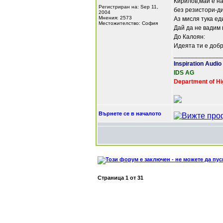
Кирилов,май е на
Регистриран на: Sep 11,
без резистори-ди
2004
Мнения: 2573
Аз мисля тука ед
Местожителство: София
Дай да не вадим 
До Калоян:
Идеята ти е добр
______________
Inspiration Audio
IDS AG
Department of Hi
Върнете се в началото
Страница
1
от
31