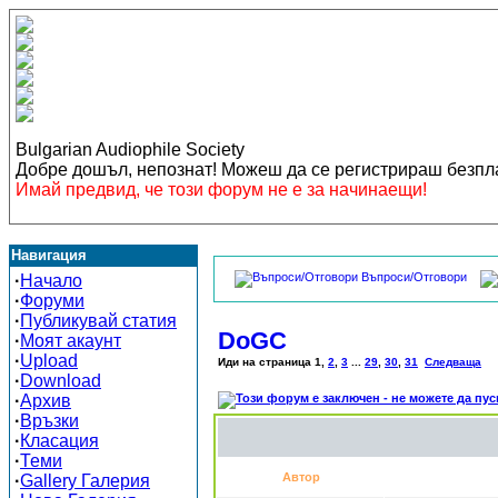
Bulgarian Audiophile Society
Добре дошъл, непознат! Можеш да се регистрираш безп
Имай предвид, че този форум не е за начинаещи!
Навигация
Въпроси/Отговори
·
Начало
·
Форуми
·
Публикувай статия
DoGC
·
Моят акаунт
·
Upload
Иди на страница
1
,
2
,
3
...
29
,
30
,
31
Следваща
·
Download
·
Архив
·
Връзки
·
Класация
·
Теми
Автор
·
Gallery Галерия