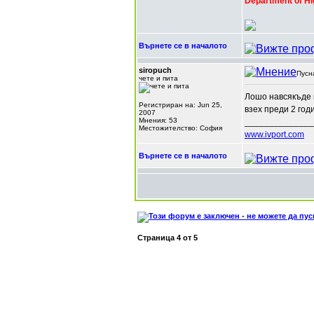
Department of Hi
Върнете се в началото
siropuch
Пусн
чете и пита
Лошо навсякъде м
Регистриран на: Jun 25,
взех преди 2 го
2007
Мнения: 53
______________
Местожителство: София
www.ivport.com
Върнете се в началото
Страница
4
от
5