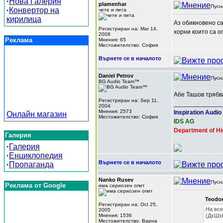
·
Нова Галерия
plamenhar
Пусн
·
Конвертор на
чете и пита
кирилица
Аз обикновено са
Регистриран на: Mar 14,
хорни които са о
2008
Реклама
Мнения: 65
Местожителство: София
Върнете се в началото
Daniel Petrov
Пусн
BG Audio Team™
Абе Ташов трябва
Регистриран на: Sep 11,
______________
2004
Мнения: 2573
Inspiration Audio
Онлайн магазин
Местожителство: София
IDS AG
Department of Hi
Галерия
·
Галерия
·
Енциклопедия
Върнете се в началото
·
Пропаганда
Nanko Rusev
Пусн
Реклама от Google
има сериозен опит
Teodor
Регистриран на: Oct 25,
На все
2005
Мнения: 1536
(ДхШхВ
Местожителство: Варна