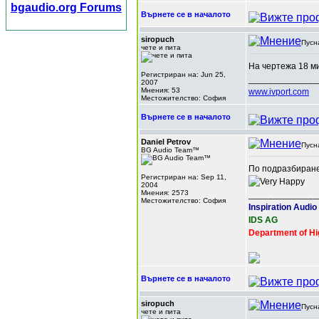
bgaudio.org Forums
Върнете се в началото
siropuch
Пусн
чете и пита
На чертежа 18 м
Регистриран на: Jun 25,
______________
2007
Мнения: 53
www.ivport.com
Местожителство: София
Върнете се в началото
Daniel Petrov
Пусн
BG Audio Team™
По подразбиране
Регистриран на: Sep 11,
2004
Мнения: 2573
______________
Местожителство: София
Inspiration Audio
IDS AG
Department of Hi
Върнете се в началото
siropuch
Пусн
чете и пита