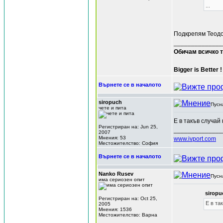
...
Подкрепям Теодо
______________
Обичам всичко т
Bigger is Better !
Върнете се в началото
siropuch
Пусн
чете и пита
Е в такъв случай
Регистриран на: Jun 25,
______________
2007
Мнения: 53
www.ivport.com
Местожителство: София
Върнете се в началото
Nanko Rusev
Пусн
има сериозен опит
siropu
Регистриран на: Oct 25,
Е в та
2005
Мнения: 1536
Местожителство: Варна