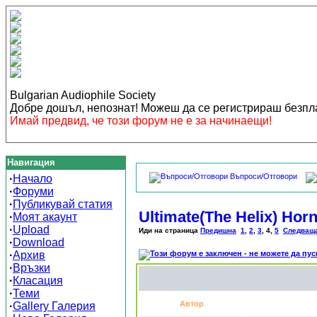
Bulgarian Audiophile Society
Добре дошъл, непознат! Можеш да се регистрираш безп
Имай предвид, че този форум не е за начинаещи!
Навигация
Въпроси/Отговори
·
Начало
·
Форуми
·
Публикувай статия
Ultimate(The Helix) H
·
Моят акаунт
·
Upload
Иди на страница
Предишна
1
,
2
,
3
,
4
,
5
Следващ
·
Download
·
Архив
·
Връзки
·
Класация
·
Теми
Автор
·
Gallery Галерия