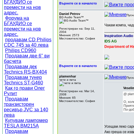
БГАУДИО се
Върнете се в началото
премести на нов
адрес.
Daniel Petrov
Пусн
Форума на
BG Audio Team™
БГАУДИО се
Чакам компа, ча
премести на нов
Регистриран на: Sep 11,
______________
2004
адрес.
Мнения: 2573
Inspiration Audio
Местожителство: София
продавам CD Philips
IDS AG
CDC 745 за 40 лева
Department of Hi
Philips CD960
Продавам две 6" ви
басчета
Продавам дек
Върнете се в началото
Technics RS-BX404
plamenhar
Продавам тунер
Пусн
чете и пита
Technics ST-G460
Как го прави Олег
Veseli
Регистриран на: Mar 14,
Рулит
@ pla
2008
Мнения: 65
Продавам
Местожителство: София
О, кол
транзисторен
Прияте
ресивър JVC за 140
По-доб
лева
Купувам лампомер
TESLA BM215A
Усещам леко сар
Продавам
Ако греша се изв