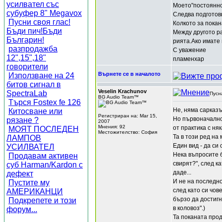
усилвател със
Моето"постоянно 
субуфер 8" Megavox
Следва подготов
Пусни своя глас!
Колкото за покан
Бъди пич!Бъди
Между другото р
Българин!
рията.Ако имате
разпродажба
С уважение
12",15",18"
пламенхар
говорители
Върнете се в началото
Използване на 24
битов сигнал в
Veselin Krachunov
SpectraLab
Пусн
BG Audio Team™
Търся Fostex fe 126
Не, няма сарказъ
Китосване или
Регистриран на: Mar 15,
Но първоначално
рязане ?
2007
Мнения: 92
от практика с ня
МОЯТ ПОСЛЕДЕН
Местожителство: София
Та в този ред на
ЛАМПОВ
Един вид - да си
УСИЛВАТЕЛ
Нека въпросите б
Продавам активен
свирят?", след к
суб Harman/Kardon с
даде...
дефект
И не на последно
Пустите му
след като си чов
АМЕРИКАНЦИ
бързо да достигн
Подкрепете и този
в коловоз".)
форум...
Та поканата прод