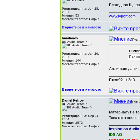
Благодаря.Ще ра
Регистриран на: Jun 25,
______________
2007
Мнения: 53
www.ivport.com
Местожителство: София
Върнете се в началото
haralanov
Пусн
BG Audio Team™
siropu
Регистриран на: Jan 20,
Пък по
2007
Мнения: 144
Местожителство: София
Ако искаш да ти 
______________
E=mc^2 +/-3dB
Върнете се в началото
Daniel Petrov
Пусн
BG Audio Team™
Материалът е то
Регистриран на: Sep 11,
Това като поясне
2004
Мнения: 2573
______________
Местожителство: София
Inspiration Audio
IDS AG