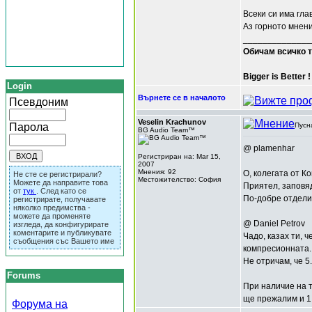
Всеки си има гла
Аз горното мнени
______________
Обичам всичко т
Bigger is Better !
Login
Върнете се в началото
Псевдоним
Veselin Krachunov
Парола
Пусн
BG Audio Team™
@ plamenhar
Регистриран на: Mar 15,
2007
Мнения: 92
О, колегата от К
Не сте се регистрирали?
Местожителство: София
Можете да направите това
Приятел, заповяд
от
тук
. След като се
По-добре отдели 
регистрирате, получавате
няколко предимства -
можете да променяте
@ Daniel Petrov
изгледа, да конфигурирате
коментарите и публикувате
Чадо, казах ти, 
съобщения със Вашето име
компресионната.
Не отричам, че 5.
Forums
При наличие на т
ще прежaлим и 1 
Форума на