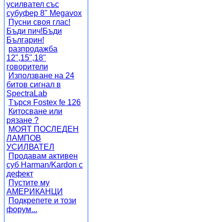
усилвател със
субуфер 8" Megavox
Пусни своя глас!
Бъди пич!Бъди
Българин!
разпродажба
12",15",18"
говорители
Използване на 24
битов сигнал в
SpectraLab
Търся Fostex fe 126
Китосване или
рязане ?
МОЯТ ПОСЛЕДЕН
ЛАМПОВ
УСИЛВАТЕЛ
Продавам активен
суб Harman/Kardon с
дефект
Пустите му
АМЕРИКАНЦИ
Подкрепете и този
форум...