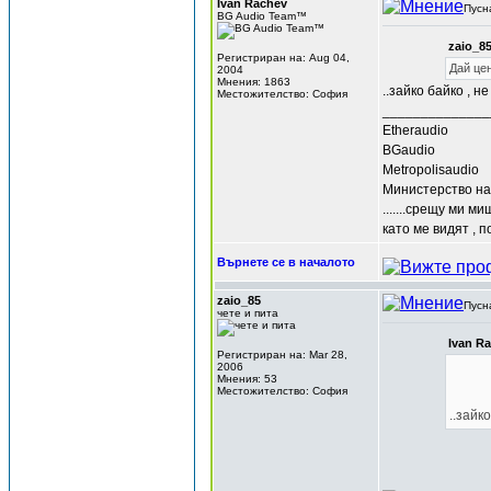
Ivan Rachev
Пусн
BG Audio Team™
zaio_8
Регистриран на: Aug 04,
Дай цен
2004
Мнения: 1863
..зайко байко , 
Местожителство: София
______________
Etheraudio
BGaudio
Metropolisaudio
Министерство на
.......срещу ми м
като ме видят , п
Върнете се в началото
zaio_85
Пусн
чете и пита
Ivan R
Регистриран на: Mar 28,
2006
Мнения: 53
Местожителство: София
..зайк