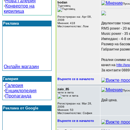
·
Нова Галерия
bodan
Пусн
·
Конвертор на
Търговец
кирилица
Регистриран на: Apr 08,
2008
Реклама
Двулентови тон
Мнения: 418
Местожителство: Лом
RMS power - 20 в
Music power - 35 
Импеданс - 4-8 о
Размер на басови
Габраитни размер
Реални снимки н
качил на
http://ww
Онлайн магазин
За контакти 088
Галерия
Върнете се в началото
·
Галерия
zaio_85
·
Енциклопедия
Пусн
чете и пита
·
Пропаганда
Дай цена.
Регистриран на: Mar 28,
2006
Реклама от Google
Мнения: 53
Местожителство: София
Върнете се в началото