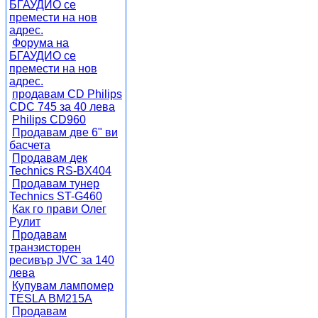
БГАУДИО се
премести на нов
адрес.
Форума на
БГАУДИО се
премести на нов
адрес.
продавам CD Philips
CDC 745 за 40 лева
Philips CD960
Продавам две 6" ви
басчета
Продавам дек
Technics RS-BX404
Продавам тунер
Technics ST-G460
Как го прави Олег
Рулит
Продавам
транзисторен
ресивър JVC за 140
лева
Купувам лампомер
TESLA BM215A
Продавам