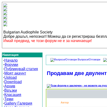
Bulgarian Audiophile Society
Добре дошъл, непознат! Можеш да се регистрираш безп
Имай предвид, че този форум не е за начинаещи!
Навигация
Въпроси/Отговори
·
Начало
·
Форуми
·
Публикувай статия
Продавам две двуленто
·
Моят акаунт
·
Upload
·
Download
·
Архив
·
Връзки
·
Класация
·
Теми
Автор
·
Gallery Галерия