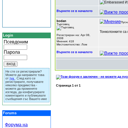
И
Върнете се в началото
bodan
Пусн
Търговец
Тонколонките са
Login
Регистриран на: Apr 08,
2008
Псевдоним
Мнения: 418
Местожителство: Лом
Парола
Върнете се в началото
Не сте се регистрирали?
Можете да направите това
от
тук
. След като се
регистрирате, получавате
няколко предимства -
Страница
1
от
1
можете да променяте
изгледа, да конфигурирате
коментарите и публикувате
съобщения със Вашето име
Forums
Форума на