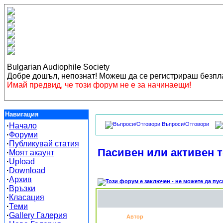
Bulgarian Audiophile Society
Добре дошъл, непознат! Можеш да се регистрираш безп
Имай предвид, че този форум не е за начинаещи!
Навигация
Въпроси/Отговори
·
Начало
·
Форуми
·
Публикувай статия
Пасивен или активен 
·
Моят акаунт
·
Upload
·
Download
·
Архив
·
Връзки
·
Класация
·
Теми
·
Gallery Галерия
Автор