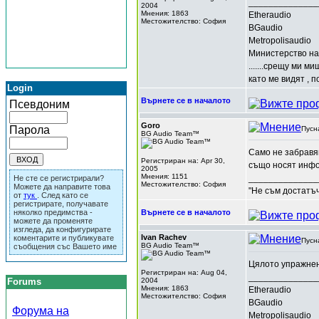
______________
2004
Мнения: 1863
Etheraudio
Местожителство: София
BGaudio
Metropolisaudio
Министерство на
.......срещу ми м
като ме видят , п
Login
Върнете се в началото
Псевдоним
Goro
Парола
Пусн
BG Audio Team™
Само не забравяй
Регистриран на: Apr 30,
също носят инф
2005
Мнения: 1151
______________
Не сте се регистрирали?
Местожителство: София
Можете да направите това
"Не съм достатъч
от
тук
. След като се
регистрирате, получавате
няколко предимства -
Върнете се в началото
можете да променяте
изгледа, да конфигурирате
Ivan Rachev
коментарите и публикувате
Пусн
BG Audio Team™
съобщения със Вашето име
Цялото упражнен
Регистриран на: Aug 04,
______________
Forums
2004
Мнения: 1863
Etheraudio
Местожителство: София
BGaudio
Форума на
Metropolisaudio