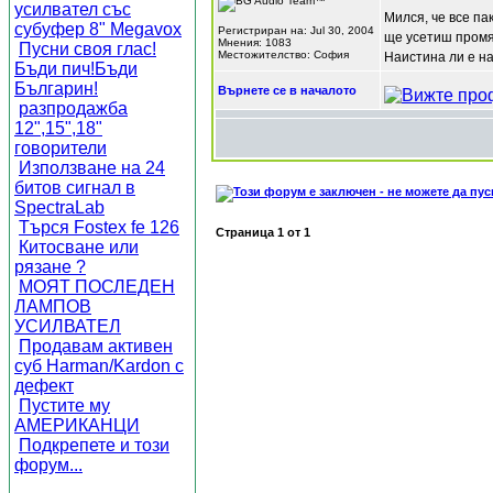
усилвател със
Мился, че все п
субуфер 8" Megavox
Регистриран на: Jul 30, 2004
ще усетиш промя
Мнения: 1083
Пусни своя глас!
Местожителство: София
Наистина ли е 
Бъди пич!Бъди
Българин!
Върнете се в началото
разпродажба
12",15",18"
говорители
Използване на 24
битов сигнал в
SpectraLab
Търся Fostex fe 126
Страница
1
от
1
Китосване или
рязане ?
МОЯТ ПОСЛЕДЕН
ЛАМПОВ
УСИЛВАТЕЛ
Продавам активен
суб Harman/Kardon с
дефект
Пустите му
АМЕРИКАНЦИ
Подкрепете и този
форум...