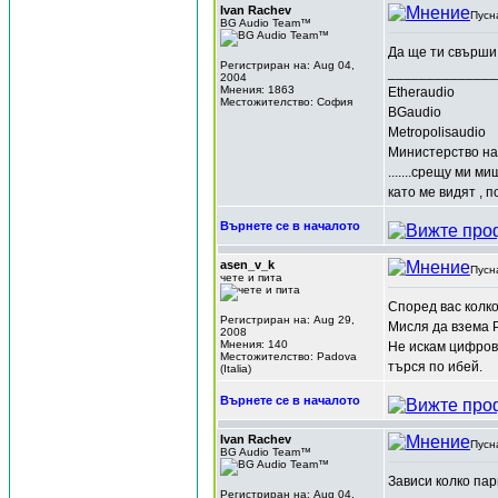
Ivan Rachev
Пусн
BG Audio Team™
Да ще ти свърши 
Регистриран на: Aug 04,
______________
2004
Мнения: 1863
Etheraudio
Местожителство: София
BGaudio
Metropolisaudio
Министерство на
.......срещу ми м
като ме видят , п
Върнете се в началото
asen_v_k
Пусн
чете и пита
Според вас колко
Регистриран на: Aug 29,
Мисля да взема P
2008
Мнения: 140
Не искам цифрови
Местожителство: Padova
търся по ибей.
(Italia)
Върнете се в началото
Ivan Rachev
Пусн
BG Audio Team™
Зависи колко пар
Регистриран на: Aug 04,