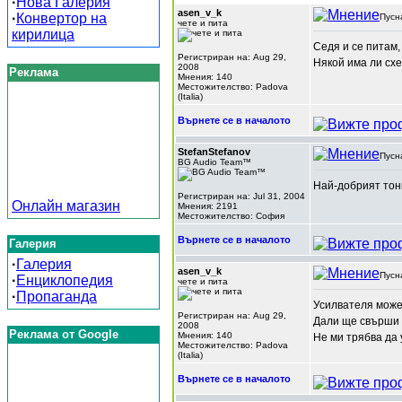
·
Нова Галерия
asen_v_k
·
Конвертор на
Пусн
чете и пита
кирилица
Седя и се питам,
Регистриран на: Aug 29,
Някой има ли сх
2008
Реклама
Мнения: 140
Местожителство: Padova
(Italia)
Върнете се в началото
StefanStefanov
Пусн
BG Audio Team™
Най-добрият тон
Регистриран на: Jul 31, 2004
Онлайн магазин
Мнения: 2191
Местожителство: София
Върнете се в началото
Галерия
·
Галерия
asen_v_k
Пусн
·
Енциклопедия
чете и пита
·
Пропаганда
Усилвателя може 
Регистриран на: Aug 29,
Дали ще свърши 
2008
Реклама от Google
Мнения: 140
Не ми трябва да 
Местожителство: Padova
(Italia)
Върнете се в началото