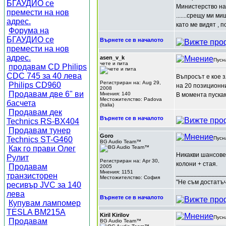
БГАУДИО се
Министерство на
премести на нов
.......срещу ми м
адрес.
като ме видят , п
Форума на
БГАУДИО се
Върнете се в началото
премести на нов
адрес.
asen_v_k
Пусн
чете и пита
продавам CD Philips
CDC 745 за 40 лева
Въпросът е кое 
Регистриран на: Aug 29,
Philips CD960
на 20 позиционн
2008
Продавам две 6" ви
Мнения: 140
В момента пускам
Местожителство: Padova
басчета
(Italia)
Продавам дек
Върнете се в началото
Technics RS-BX404
Продавам тунер
Goro
Technics ST-G460
Пусн
BG Audio Team™
Как го прави Олег
Никакви шансове 
Рулит
Регистриран на: Apr 30,
колони + стая.
Продавам
2005
Мнения: 1151
______________
транзисторен
Местожителство: София
"Не съм достатъч
ресивър JVC за 140
лева
Върнете се в началото
Купувам лампомер
TESLA BM215A
Kiril Kirilov
Пусн
Продавам
BG Audio Team™