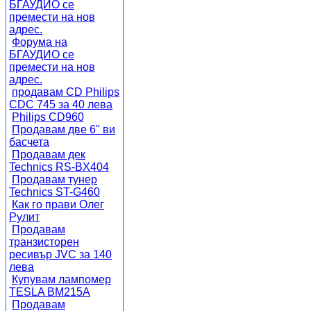
БГАУДИО се
премести на нов
адрес.
Форума на
БГАУДИО се
премести на нов
адрес.
продавам CD Philips
CDC 745 за 40 лева
Philips CD960
Продавам две 6" ви
басчета
Продавам дек
Technics RS-BX404
Продавам тунер
Technics ST-G460
Как го прави Олег
Рулит
Продавам
транзисторен
ресивър JVC за 140
лева
Купувам лампомер
TESLA BM215A
Продавам