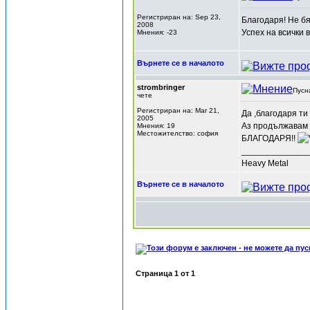
Регистриран на: Sep 23,
Благодаря! Не бя
2008
Успех на всички 
Мнения: -23
Върнете се в началото
strombringer
Пусн
чете
Регистриран на: Mar 21,
Да ,благодаря ти
2005
Аз продължавам д
Мнения: 19
Местожителство: софия
БЛАГОДАРЯ!!
______________
Heavy Metal
Върнете се в началото
Страница
1
от
1