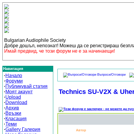
Bulgarian Audiophile Society
Добре дошъл, непознат! Можеш да се регистрираш безп
Имай предвид, че този форум не е за начинаещи!
Навигация
Въпроси/Отговори
·
Начало
·
Форуми
·
Публикувай статия
Technics SU-V2X & Uhe
·
Моят акаунт
·
Upload
·
Download
·
Архив
·
Връзки
·
Класация
·
Теми
·
Gallery Галерия
Автор