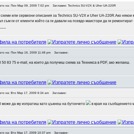
ато на: Пон Мар 09, 2009 7:02 pm
Заглавие: Technics SU-V2X & Uher UA-220R
схеми или сервизни описания за Technics SU-V2X и Uher UA-220R.Ако някои м
л съм ги от клиенти който са ги давали на псевдо маистори да ги ремонтират
___
ато на: Пон Мар 16, 2009 11:48 pm
Заглавие:
 50 83 75 e-mail, на които да получиш схема за Техникса в PDF, ако желаеш.
ато на: Вто Мар 17, 2009 9:34 am
Заглавие:
il може да му изпратиш като цъкнеш на бутончето
в края на съобщението м
ато на: Вто Мар 17, 2009 10:37 pm
Заглавие: