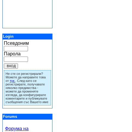
Login
Псевдоним
Парола
Не сте се регистрирали?
Можете да направите това
от
тук
. След като се
регистрирате, получавате
няколко предимства -
можете да променяте
изгледа, да конфигурирате
коментарите и публикувате
съобщения със Вашето име
Forums
Форума на