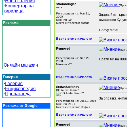
·
Нова Галерия
strombringer
·
Конвертор на
Пусн
чете
кирилица
Регистриран на: Mar 21,
Здарвейте търся 
2005
въстановя.Купува
Мнения: 19
Реклама
Местожителство: софия
______________
Heavy Metal
Върнете се в началото
Removed
Пусн
Регистриран на: Sep 23,
Прати ми на 0888
2008
Онлайн магазин
Мнения: -23
Галерия
Върнете се в началото
·
Галерия
StefanStefanov
·
Енциклопедия
Пусн
BG Audio Team™
·
Пропаганда
За справка: e-ma
Регистриран на: Jul 31, 2004
Мнения: 2191
Реклама от Google
Местожителство: София
Върнете се в началото
Removed
Пусн