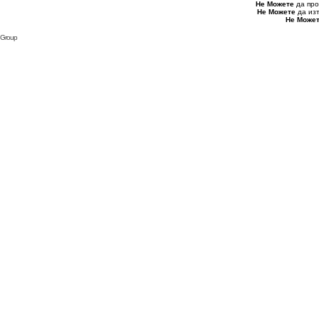
Не Можете
да про
Не Можете
да из
Не Може
 Group