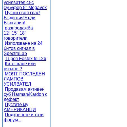
усилвател със
субуфер 8" Megavox
Пусни своя глас!
Бъди пич!Бъди
Българин!
разпродажба
12",15",18"
говорители
Използване на 24
битов сигнал в
SpectraLab
Търся Fostex fe 126
Китосване или
рязане ?
МОЯТ ПОСЛЕДЕН
ЛАМПОВ
УСИЛВАТЕЛ
Продавам активен
суб Harman/Kardon с
дефект
Пустите му
АМЕРИКАНЦИ
Подкрепете и този
форум...