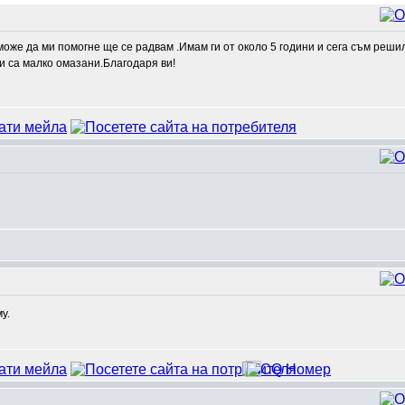
оже да ми помогне ще се радвам .Имам ги от около 5 години и сега съм решил
 и са малко омазани.Благодаря ви!
у.