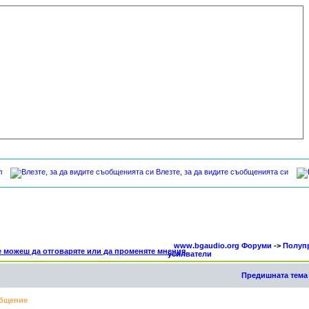
л
Влезте, за да видите съобщенията си
www.bgaudio.org Форуми
->
Полуп
усилватели
Предишната тема
бщение