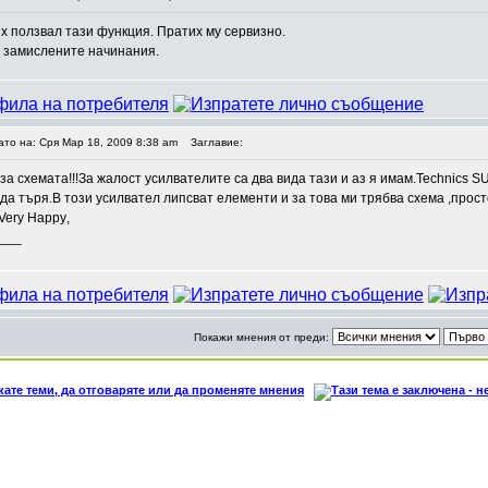
х ползвал тази функция. Пратих му сервизно.
в замислените начинания.
ато на: Сря Мар 18, 2009 8:38 am
Заглавие:
 за схемата!!!За жалост усилвателите са два вида тази и аз я имам.Technics S
а търя.В този усилвател липсват елементи и за това ми трябва схема ,просто
,
___
Покажи мнения от преди: