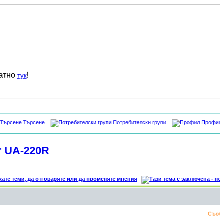
латно
!
тук
Търсене
Потребителски групи
Профи
r UA-220R
Съо