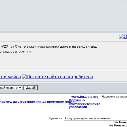
U-V2X тук Х -ът е важен имат разлика даже и на външен вид.
 така съм го купил.
www.bgaudio.org
Часовете са спор
Форуми
->
Полупроводникови
усилватели
Идете на:
Не Може
Не Можете
д