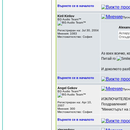
Върнете се в началото
Kiril Kirilov
Пусн
BG Audio Team™
Alexan
Регистриран на: Jul 30, 2004
Аспарух
Мнения: 1083
Местожителство: София
Откъде 
Аз взех всичко, 
Питай го
И доколкото разб
Върнете се в началото
Angel Gekov
Пусн
BG Audio Team™
ИЗКЛЮЧИТЕЛЕН З
Регистриран на: Apr 10,
Поздравления!
2007
Мнения: 300
"Министърът на з
Местожителство: София
Върнете се в началото
alexandrov