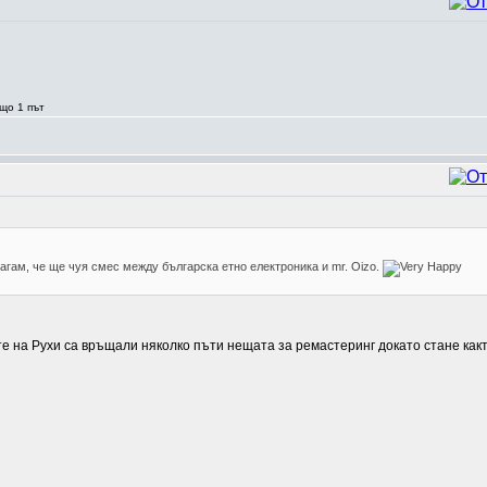
що 1 път
лагам, че ще чуя смес между българска етно електроника и mr. Oizo.
е на Рухи са връщали няколко пъти нещата за ремастеринг докато стане как