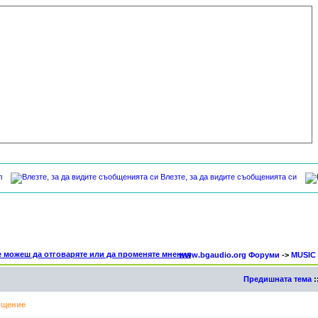
л
Влезте, за да видите съобщенията си
www.bgaudio.org Форуми
->
MUSIC
Предишната тема
:
щение