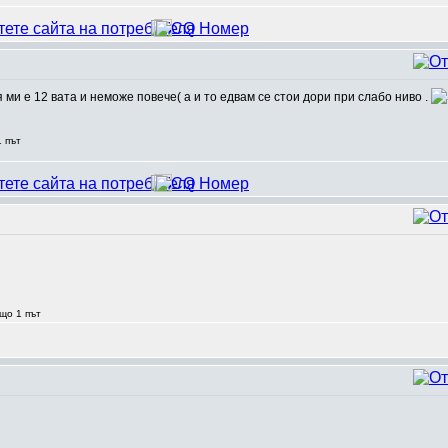
ми е 12 вата и неможе повече( а и то едвам се стои дори при слабо ниво .
 път
що 1 път