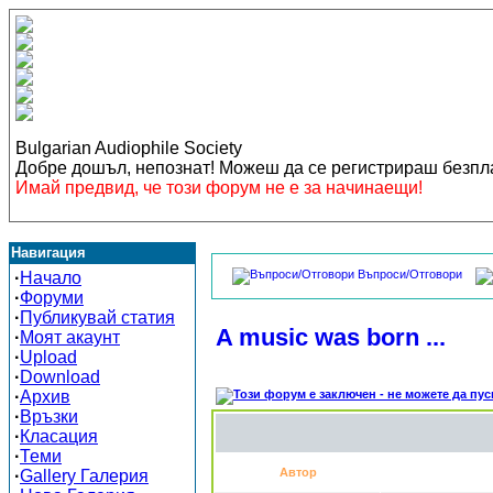
Bulgarian Audiophile Society
Добре дошъл, непознат! Можеш да се регистрираш безп
Имай предвид, че този форум не е за начинаещи!
Навигация
Въпроси/Отговори
·
Начало
·
Форуми
·
Публикувай статия
A music was born ...
·
Моят акаунт
·
Upload
·
Download
·
Архив
·
Връзки
·
Класация
·
Теми
Автор
·
Gallery Галерия