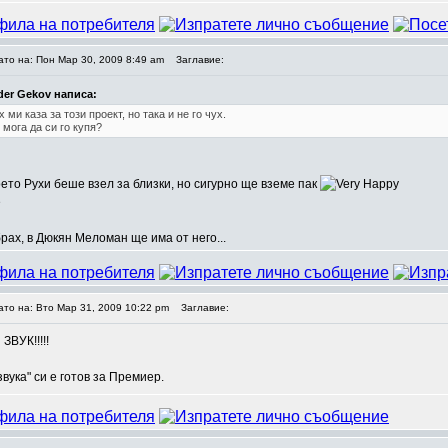
ато на: Пон Мар 30, 2009 8:49 am
Заглавие:
der Gekov написа:
 ми каза за този проект, но така и не го чух.
мога да си го купя?
което Рухи беше взел за близки, но сигурно ще вземе пак
рах, в Дюкян Меломан ще има от него...
ато на: Вто Мар 31, 2009 10:22 pm
Заглавие:
ВУК!!!!!
вука" си е готов за Премиер.