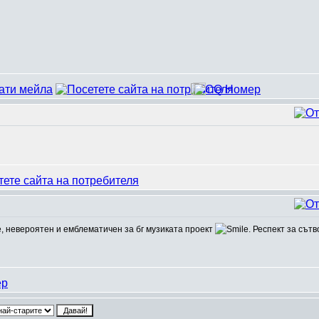
е, невероятен и емблематичен за бг музиката проект
. Респект за сът