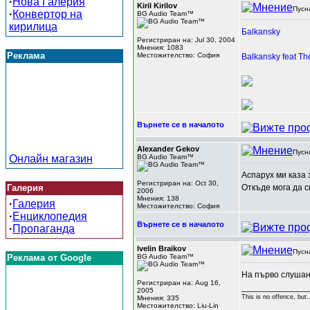
·
Нова Галерия
Kiril Kirilov
Пусн
·
Конвертор на
BG Audio Team™
кирилица
Бalkansky
Регистриран на: Jul 30, 2004
Мнения: 1083
Реклама
Местожителство: София
Balkansky feat Th
Върнете се в началото
Alexander Gekov
Пусн
Онлайн магазин
BG Audio Team™
Аспарух ми каза з
Регистриран на: Oct 30,
Галерия
Откъде мога да с
2006
Мнения: 138
·
Галерия
Местожителство: София
·
Енциклопедия
Върнете се в началото
·
Пропаганда
Ivelin Braikov
Пусн
Реклама от Google
BG Audio Team™
На първо слушан
Регистриран на: Aug 16,
______________
2005
This is no offence, but.
Мнения: 335
Местожителство: Liu-Lin