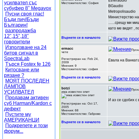
Etheraudio
усилвател със
Местожителство: София
BGaudio
субуфер 8" Megavox
Metropolisaudio
Пусни своя глас!
Министерство на
Бъди пич!Бъди
.......срещу ми м
Българин!
като ме видят , п
разпродажба
12",15",18"
Върнете се в началото
говорители
Използване на 24
ermacc
Пусн
битов сигнал в
чете
SpectraLab
Регистриран на: Feb 24,
Евала на Ванкатаа
2009
Търся Fostex fe 126
Мнения: 9
Китосване или
Местожителство: софия
рязане ?
Върнете се в началото
МОЯТ ПОСЛЕДЕН
ЛАМПОВ
botzi
Пусн
УСИЛВАТЕЛ
има известен опит
Продавам активен
И аз се сдобих с
суб Harman/Kardon с
Регистриран на: Oct 17,
2005
дефект
Мнения: 68
Пустите му
Местожителство: Габрово
АМЕРИКАНЦИ
Върнете се в началото
Подкрепете и този
форум...