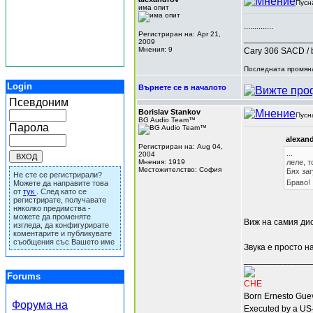
Пусн
има опит
..............
Регистриран на: Apr 21,
______________
2009
Мнения: 9
Cary 306 SACD / 
Последната промяна
Login
Върнете се в началото
Псевдоним
Borislav Stankov
Пусн
BG Audio Team™
Парола
alexan
Регистриран на: Aug 04,
...
2004
Мнения: 1919
леле, т
Местожителство: София
Бях заг
Не сте се регистрирали?
Браво!
Можете да направите това
от
тук
. След като се
регистрирате, получавате
няколко предимства -
можете да променяте
Виж на самия дис
изгледа, да конфигурирате
коментарите и публикувате
съобщения със Вашето име
Звука е просто н
______________
Forums
CHE
Born Ernesto Guev
Форума на
Executed by a US-