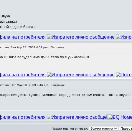
 Звука
ишки църкат
ознай къде си бъркат.
ато на: Вто Апр 28, 2009 4:51 pm
Заглавие:
 !!! Пак е полудял, ама Дъб Степа му е уникаленн !!!
ато на: Пет Май 08, 2009 9:46 am
Заглавие:
 въпросния диск от дюкян меломан, определено не съм очаквал такова звучен
Покажи мнения от преди: