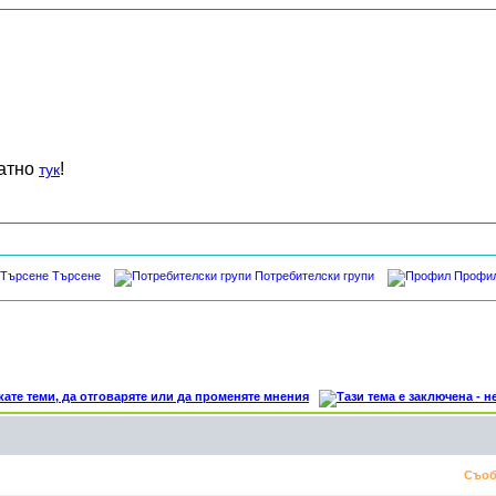
латно
!
тук
Търсене
Потребителски групи
Профи
Съоб