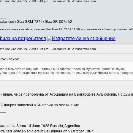
ато на: Съб Апр 25, 2009 5:43 pm
Заглавие: Re: A music was born ...
___
balanced / Stax SRM-727II / Stax SR-007mk2
 е направена от alexandrov на Вто Май 12, 2009 11:59 am; мнението е било променяно об
ато на: Съб Апр 25, 2009 6:29 pm
Заглавие: Re: A music was born ...
drov написа:
ова в момента го слушам... отвяха ми главата! Евала за музиката, евала за звука!
убил вяра в българските музиканти, оказва се, че има надежда! Никога не съм предпо
к пише, че се препоръчва от Асоциация на Българските Аудиофили. По думит
ай-добрия записван в България по мое мнение.
___
ara de la Serna 14 June 1928 Rosario, Argentina.
trained Bolivian soldiers in La Higuera on 9 October 1967.