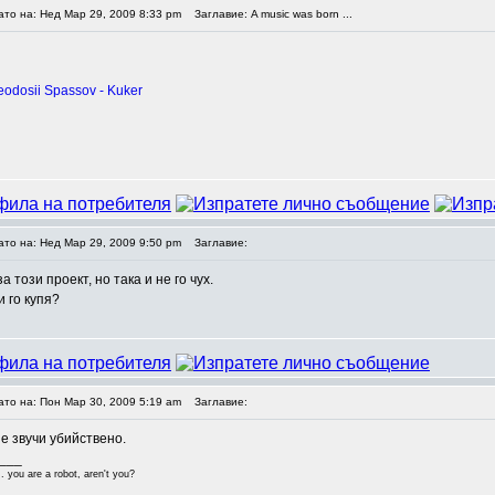
ато на: Нед Мар 29, 2009 8:33 pm
Заглавие: A music was born ...
eodosii Spassov - Kuker
ато на: Нед Мар 29, 2009 9:50 pm
Заглавие:
а този проект, но така и не го чух.
и го купя?
ато на: Пон Мар 30, 2009 5:19 am
Заглавие:
е звучи убийствено.
___
.. you are a robot, aren't you?