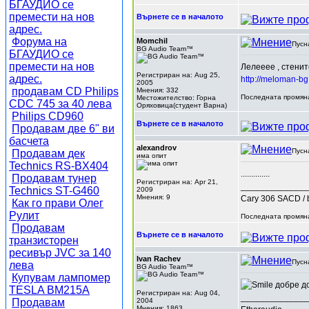
БГАУДИО се
премести на нов
Върнете се в началото
адрес.
Форума на
Momchil
Пусн
BG Audio Team™
БГАУДИО се
премести на нов
Лелееее , стенит
Регистриран на: Aug 25,
адрес.
http://meloman-b
2005
продавам CD Philips
Мнения: 332
Последната промяна
Местожителство: Горна
CDC 745 за 40 лева
Оряховица(студент Варна)
Philips CD960
Върнете се в началото
Продавам две 6" ви
басчета
alexandrov
Пусн
Продавам дек
има опит
Technics RS-BX404
..............
Продавам тунер
Регистриран на: Apr 21,
______________
Technics ST-G460
2009
Мнения: 9
Cary 306 SACD / 
Как го прави Олег
Рулит
Последната промяна
Продавам
Върнете се в началото
транзисторен
ресивър JVC за 140
Ivan Rachev
Пусн
лева
BG Audio Team™
Купувам лампомер
добре до
TESLA BM215A
Регистриран на: Aug 04,
______________
Продавам
2004
Мнения: 1863