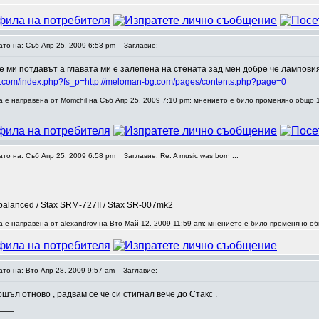
ато на: Съб Апр 25, 2009 6:53 pm
Заглавие:
е ми потдавът а главата ми е залепена на стената зад мен добре че ламповия 
g.com/index.php?fs_p=http://meloman-bg.com/pages/contents.php?page=0
 е направена от Momchil на Съб Апр 25, 2009 7:10 pm; мнението е било променяно общо 1
ато на: Съб Апр 25, 2009 6:58 pm
Заглавие: Re: A music was born ...
___
balanced / Stax SRM-727II / Stax SR-007mk2
 е направена от alexandrov на Вто Май 12, 2009 11:59 am; мнението е било променяно об
ато на: Вто Апр 28, 2009 9:57 am
Заглавие:
шъл отново , радвам се че си стигнал вече до Стакс .
___