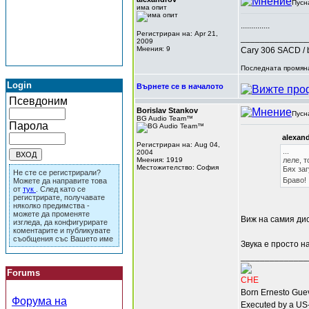
Пусн
има опит
..............
Регистриран на: Apr 21,
______________
2009
Мнения: 9
Cary 306 SACD / 
Последната промяна
Login
Върнете се в началото
Псевдоним
Borislav Stankov
Пусн
BG Audio Team™
Парола
alexan
Регистриран на: Aug 04,
...
2004
Мнения: 1919
леле, т
Местожителство: София
Бях заг
Не сте се регистрирали?
Браво!
Можете да направите това
от
тук
. След като се
регистрирате, получавате
няколко предимства -
можете да променяте
Виж на самия дис
изгледа, да конфигурирате
коментарите и публикувате
съобщения със Вашето име
Звука е просто н
______________
Forums
CHE
Born Ernesto Guev
Форума на
Executed by a US-