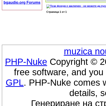
bgaudio.org Forums
Страница
1
от
1
muzica no
PHP-Nuke
Copyright © 20
free software, and you 
GPL
. PHP-Nuke comes wi
details, 
Генериране на ст