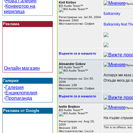
·
Нова Галерия
Kiril Kirilov
Пусн
·
Конвертор на
BG Audio Team™
кирилица
Бalkansky
Регистриран на: Jul 30, 2004
Мнения: 1083
Реклама
Местожителство: София
Balkansky feat Th
Върнете се в началото
Alexander Gekov
Пусн
Онлайн магазин
BG Audio Team™
Аспарух ми каза з
Регистриран на: Oct 30,
Галерия
Откъде мога да с
2006
Мнения: 138
·
Галерия
Местожителство: София
·
Енциклопедия
Върнете се в началото
·
Пропаганда
Ivelin Braikov
Пусн
Реклама от Google
BG Audio Team™
На първо слушан
Регистриран на: Aug 16,
______________
2005
This is no offence, but.
Мнения: 335
Местожителство: Liu-Lin