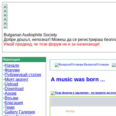
Bulgarian Audiophile Society
Добре дошъл, непознат! Можеш да се регистрираш безп
Имай предвид, че този форум не е за начинаещи!
Навигация
Въпроси/Отговори
·
Начало
·
Форуми
·
Публикувай статия
A music was born ...
·
Моят акаунт
·
Upload
·
Download
·
Архив
·
Връзки
·
Класация
·
Теми
Автор
·
Gallery Галерия