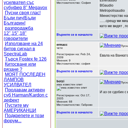
Etheraudio
усилвател със
Местожителство: София
BGaudio
субуфер 8" Megavox
Metropolisaudio
Пусни своя глас!
Министерство на
Бъди пич!Бъди
.......срещу ми м
Българин!
като ме видят , п
разпродажба
12",15",18"
Върнете се в началото
говорители
Използване на 24
ermacc
Пусн
битов сигнал в
чете
SpectraLab
Регистриран на: Feb 24,
Евала на Ванкатаа
2009
Търся Fostex fe 126
Мнения: 9
Китосване или
Местожителство: софия
рязане ?
Върнете се в началото
МОЯТ ПОСЛЕДЕН
ЛАМПОВ
botzi
Пусн
УСИЛВАТЕЛ
има известен опит
Продавам активен
И аз се сдобих с
суб Harman/Kardon с
Регистриран на: Oct 17,
2005
дефект
Мнения: 68
Пустите му
Местожителство: Габрово
АМЕРИКАНЦИ
Върнете се в началото
Подкрепете и този
форум...