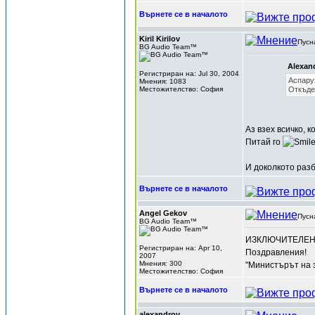
Върнете се в началото
Kiril Kirilov
Пусн
BG Audio Team™
Alexan
Регистриран на: Jul 30, 2004
Аспарух
Мнения: 1083
Местожителство: София
Откъде 
Аз взех всичко, 
Питай го
И доколкото разб
Върнете се в началото
Angel Gekov
Пусн
BG Audio Team™
ИЗКЛЮЧИТЕЛЕН З
Регистриран на: Apr 10,
Поздравления!
2007
Мнения: 300
"Министърът на з
Местожителство: София
Върнете се в началото
alexandrov