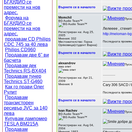
БГАУДИО се
премести на нов
Върнете се в началото
адрес.
Форума на
Momchil
Пусн
BG Audio Team™
БГАУДИО се
премести на нов
Лелееее , стенит
Регистриран на: Aug 25,
адрес.
http://meloman-b
2005
продавам CD Philips
Мнения: 332
Последната промяна
Местожителство: Горна
CDC 745 за 40 лева
Оряховица(студент Варна)
Philips CD960
Върнете се в началото
Продавам две 6" ви
басчета
alexandrov
Пусн
Продавам дек
има опит
Technics RS-BX404
..............
Продавам тунер
Регистриран на: Apr 21,
______________
Technics ST-G460
2009
Мнения: 9
Cary 306 SACD / 
Как го прави Олег
Рулит
Последната промяна
Продавам
Върнете се в началото
транзисторен
ресивър JVC за 140
Ivan Rachev
Пусн
лева
BG Audio Team™
Купувам лампомер
добре до
TESLA BM215A
Регистриран на: Aug 04,
______________
Продавам
2004
Мнения: 1863