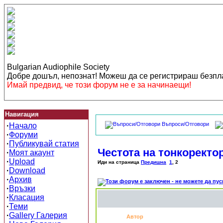
Bulgarian Audiophile Society
Добре дошъл, непознат! Можеш да се регистрираш безп
Имай предвид, че този форум не е за начинаещи!
Навигация
Въпроси/Отговори
·
Начало
·
Форуми
·
Публикувай статия
Честота на тонкоректор
·
Моят акаунт
·
Upload
Иди на страница
Предишна
1
,
2
·
Download
·
Архив
·
Връзки
·
Класация
·
Теми
·
Gallery Галерия
Автор