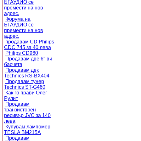
БГАУДИО се
премести на нов
адрес.
Форума на
БГАУДИО се
премести на нов
адрес.
продавам CD Philips
CDC 745 за 40 лева
Philips CD960
Продавам две 6" ви
басчета
Продавам дек
Technics RS-BX404
Продавам тунер
Technics ST-G460
Как го прави Олег
Рулит
Продавам
транзисторен
ресивър JVC за 140
лева
Купувам лампомер
TESLA BM215A
Продавам