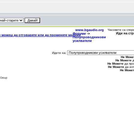
www.bgaudio.org
Часовете са спор
Иди на ст
Форуми
->
Полупроводникови
усилватели
Идете на:
Не Може
Не Можете
д
Не Можете
да про
Не Можете
да из
Не Може
 Group