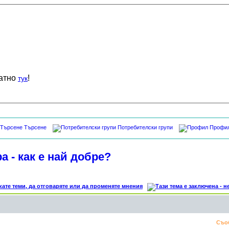
латно
!
тук
Търсене
Потребителски групи
Профи
а - как е най добре?
Съо