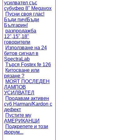
усилвател със
субуфер 8" Megavox
Пусни своя глас!
Бъди пич!Бъди
Българин!
разпродажба
12",15",18"
говорители
Използване на 24
битов сигнал в
SpectraLab
Търся Fostex fe 126
Китосване или
рязане ?
МОЯТ ПОСЛЕДЕН
ЛАМПОВ
УСИЛВАТЕЛ
Продавам активен
суб Harman/Kardon с
дефект
Пустите му
АМЕРИКАНЦИ
Подкрепете и този
форум...