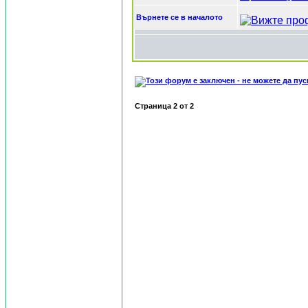
Върнете се в началото
Страница
2
от
2