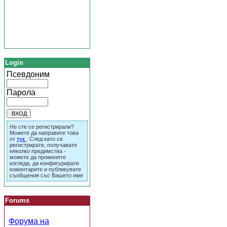
Login
Псевдоним
Парола
Не сте се регистрирали?
Можете да направите това
от
тук
. След като се
регистрирате, получавате
няколко предимства -
можете да променяте
изгледа, да конфигурирате
коментарите и публикувате
съобщения със Вашето име
Forums
Форума на