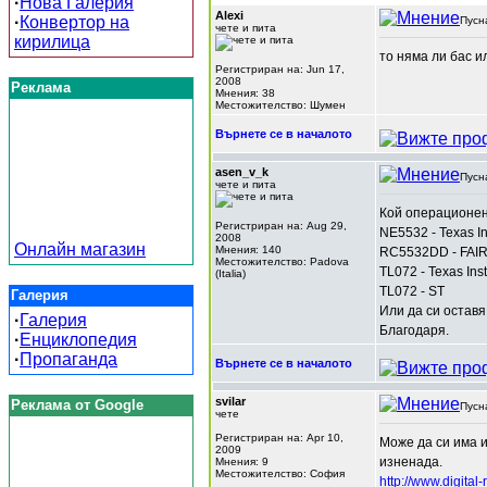
·
Нова Галерия
Alexi
·
Конвертор на
Пусн
чете и пита
кирилица
то няма ли бас и
Регистриран на: Jun 17,
2008
Реклама
Мнения: 38
Местожителство: Шумен
Върнете се в началото
asen_v_k
Пусн
чете и пита
Кой операционен
Регистриран на: Aug 29,
NE5532 - Texas I
2008
Онлайн магазин
Мнения: 140
RC5532DD - FAIR
Местожителство: Padova
TL072 - Texas Ins
(Italia)
TL072 - ST
Галерия
Или да си оставя
·
Галерия
Благодаря.
·
Енциклопедия
·
Пропаганда
Върнете се в началото
svilar
Реклама от Google
Пусн
чете
Регистриран на: Apr 10,
Може да си има и
2009
изненада.
Мнения: 9
Местожителство: София
http://www.digital