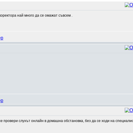
нкоректора най много да се омажат съвсем .
 се провери слухът онлайн в домашна обстановка, без да се ходи на специали