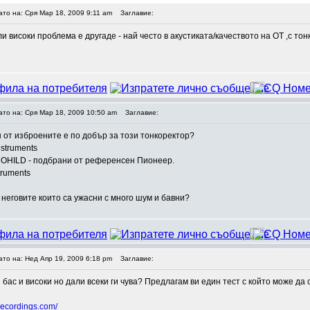
ато на: Сря Мар 18, 2009 9:11 am
Заглавие:
ли високи проблема е другаде - най често в акустиката/качеството на ОТ ,с то
ато на: Сря Мар 18, 2009 10:50 am
Заглавие:
 от изброените е по добър за този тонкоректор?
nstruments
OHILD - подбрани от референсен Пионеер.
truments
 неговите които са ужасни с много шум и бавни?
ато на: Нед Апр 19, 2009 6:18 pm
Заглавие:
 бас и високи но дали всеки ги чува? Предлагам ви един тест с който може да
-recordings.com/