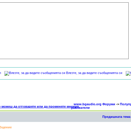
л
Влезте, за да видите съобщенията си
www.bgaudio.org Форуми
->
Полуп
усилватели
Предишната тема
бщение