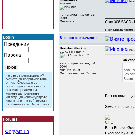
Пусн
има опит
..............
Регистриран на: Apr 21,
______________
2009
Мнения: 9
Cary 306 SACD / 
Последната промяна
Login
Върнете се в началото
Псевдоним
Borislav Stankov
Пусн
BG Audio Team™
Парола
alexan
Регистриран на: Aug 04,
...
2004
Мнения: 1919
леле, т
Местожителство: София
Бях заг
Не сте се регистрирали?
Браво!
Можете да направите това
от
тук
. След като се
регистрирате, получавате
няколко предимства -
можете да променяте
Виж на самия дис
изгледа, да конфигурирате
коментарите и публикувате
съобщения със Вашето име
Звука е просто н
______________
Forums
CHE
Born Ernesto Guev
Форума на
Executed by a US-