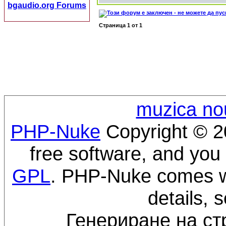
bgaudio.org Forums
Страница
1
от
1
muzica no
PHP-Nuke
Copyright © 20
free software, and you 
GPL
. PHP-Nuke comes wi
details, 
Генериране на ст