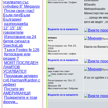
Etheraudio
усилвател със
Местожителство: София
BGaudio
субуфер 8" Megavox
Metropolisaudio
Пусни своя глас!
Министерство на
Бъди пич!Бъди
.......срещу ми м
Българин!
като ме видят , п
разпродажба
12",15",18"
Върнете се в началото
говорители
Използване на 24
ermacc
Пусн
битов сигнал в
чете
SpectraLab
Регистриран на: Feb 24,
Евала на Ванкатаа
2009
Търся Fostex fe 126
Мнения: 9
Китосване или
Местожителство: софия
рязане ?
Върнете се в началото
МОЯТ ПОСЛЕДЕН
ЛАМПОВ
botzi
Пусн
УСИЛВАТЕЛ
има известен опит
Продавам активен
И аз се сдобих с
суб Harman/Kardon с
Регистриран на: Oct 17,
2005
дефект
Мнения: 68
Пустите му
Местожителство: Габрово
АМЕРИКАНЦИ
Върнете се в началото
Подкрепете и този
форум...