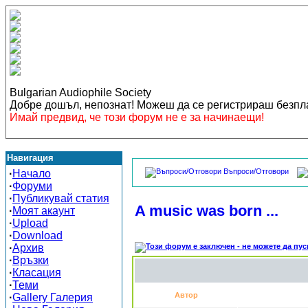
Bulgarian Audiophile Society
Добре дошъл, непознат! Можеш да се регистрираш безп
Имай предвид, че този форум не е за начинаещи!
Навигация
Въпроси/Отговори
·
Начало
·
Форуми
·
Публикувай статия
A music was born ...
·
Моят акаунт
·
Upload
·
Download
·
Архив
·
Връзки
·
Класация
·
Теми
Автор
·
Gallery Галерия