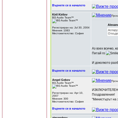
Върнете се в началото
Kiril Kirilov
Пусн
BG Audio Team™
Alexan
Регистриран на: Jul 30, 2004
Аспарух
Мнения: 1083
Местожителство: София
Откъде 
Аз взех всичко, 
Питай го
И доколкото разб
Върнете се в началото
Angel Gekov
Пусн
BG Audio Team™
ИЗКЛЮЧИТЕЛЕН З
Регистриран на: Apr 10,
Поздравления!
2007
Мнения: 300
"Министърът на з
Местожителство: София
Върнете се в началото
alexandrov