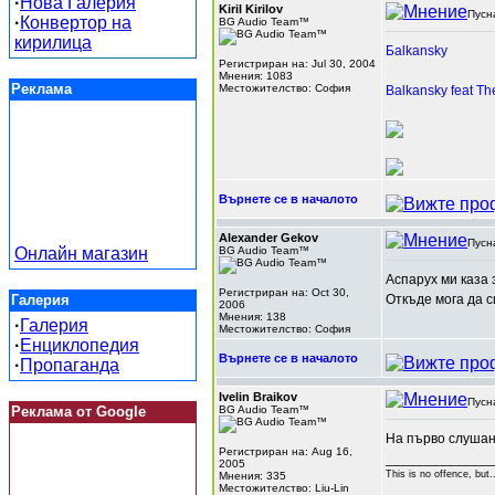
·
Нова Галерия
Kiril Kirilov
Пусн
·
Конвертор на
BG Audio Team™
кирилица
Бalkansky
Регистриран на: Jul 30, 2004
Мнения: 1083
Реклама
Местожителство: София
Balkansky feat Th
Върнете се в началото
Alexander Gekov
Пусн
Онлайн магазин
BG Audio Team™
Аспарух ми каза з
Регистриран на: Oct 30,
Галерия
Откъде мога да с
2006
Мнения: 138
·
Галерия
Местожителство: София
·
Енциклопедия
Върнете се в началото
·
Пропаганда
Ivelin Braikov
Пусн
Реклама от Google
BG Audio Team™
На първо слушан
Регистриран на: Aug 16,
______________
2005
This is no offence, but.
Мнения: 335
Местожителство: Liu-Lin