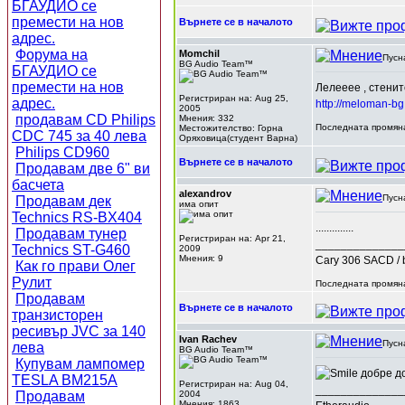
БГАУДИО се
премести на нов
Върнете се в началото
адрес.
Форума на
Momchil
Пусн
BG Audio Team™
БГАУДИО се
премести на нов
Лелееее , стенит
Регистриран на: Aug 25,
адрес.
http://meloman-b
2005
продавам CD Philips
Мнения: 332
Последната промяна
Местожителство: Горна
CDC 745 за 40 лева
Оряховица(студент Варна)
Philips CD960
Върнете се в началото
Продавам две 6" ви
басчета
alexandrov
Пусн
Продавам дек
има опит
Technics RS-BX404
..............
Продавам тунер
Регистриран на: Apr 21,
______________
Technics ST-G460
2009
Мнения: 9
Cary 306 SACD / 
Как го прави Олег
Рулит
Последната промяна
Продавам
Върнете се в началото
транзисторен
ресивър JVC за 140
Ivan Rachev
Пусн
лева
BG Audio Team™
Купувам лампомер
добре до
TESLA BM215A
Регистриран на: Aug 04,
______________
Продавам
2004
Мнения: 1863