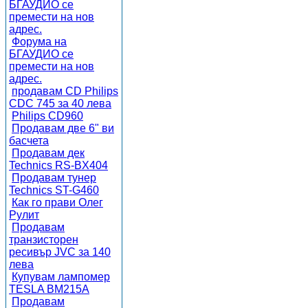
БГАУДИО се
премести на нов
адрес.
Форума на
БГАУДИО се
премести на нов
адрес.
продавам CD Philips
CDC 745 за 40 лева
Philips CD960
Продавам две 6" ви
басчета
Продавам дек
Technics RS-BX404
Продавам тунер
Technics ST-G460
Как го прави Олег
Рулит
Продавам
транзисторен
ресивър JVC за 140
лева
Купувам лампомер
TESLA BM215A
Продавам