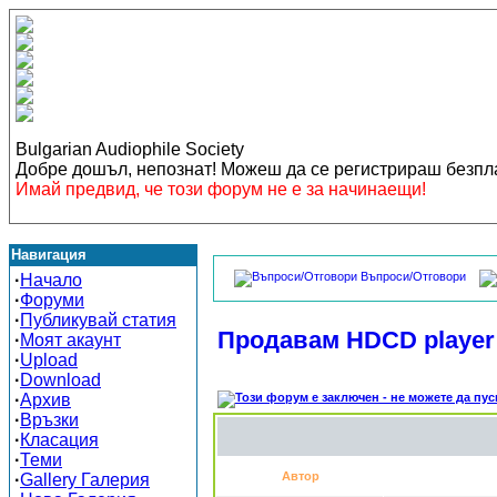
Bulgarian Audiophile Society
Добре дошъл, непознат! Можеш да се регистрираш безп
Имай предвид, че този форум не е за начинаещи!
Навигация
Въпроси/Отговори
·
Начало
·
Форуми
·
Публикувай статия
Продавам HDCD player 
·
Моят акаунт
·
Upload
·
Download
·
Архив
·
Връзки
·
Класация
·
Теми
Автор
·
Gallery Галерия