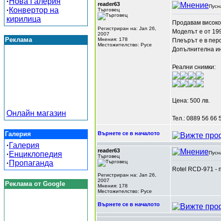
·
Нова Галерия
reader63
Пусн
·
Конвертор на
Търговец
кирилица
Продавам високо
Регистриран на: Jan 26,
Моделът е от 199
2007
Реклама
Мнения: 178
Плеърът е в пер
Местожителство: Русе
Допълнителна ин
Реални снимки:
Цена: 500 лв.
Онлайн магазин
Тел.: 0889 56 66 
Галерия
Върнете се в началото
·
Галерия
reader63
·
Енциклопедия
Пусн
Търговец
·
Пропаганда
Rotel RCD-971 - 
Регистриран на: Jan 26,
2007
Реклама от Google
Мнения: 178
Местожителство: Русе
Върнете се в началото