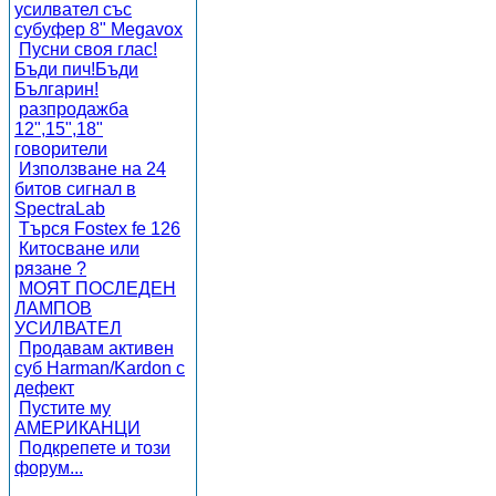
усилвател със
субуфер 8" Megavox
Пусни своя глас!
Бъди пич!Бъди
Българин!
разпродажба
12",15",18"
говорители
Използване на 24
битов сигнал в
SpectraLab
Търся Fostex fe 126
Китосване или
рязане ?
МОЯТ ПОСЛЕДЕН
ЛАМПОВ
УСИЛВАТЕЛ
Продавам активен
суб Harman/Kardon с
дефект
Пустите му
АМЕРИКАНЦИ
Подкрепете и този
форум...