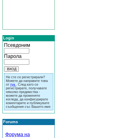
Login
Псевдоним
Парола
Не сте се регистрирали?
Можете да направите това
от
тук
. След като се
регистрирате, получавате
няколко предимства -
можете да променяте
изгледа, да конфигурирате
коментарите и публикувате
съобщения със Вашето име
Forums
Форума на