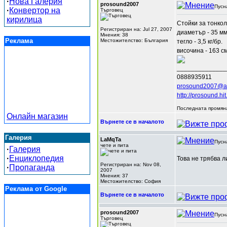
·
Нова Галерия
prosound2007
Пусн
·
Конвертор на
Търговец
кирилица
Стойки за тонкол
Регистриран на: Jul 27, 2007
диаметър - 35 мм
Мнения: 38
Реклама
Местожителство: България
тегло - 3,5 кг/бр.
височина - 163 с
______________
0888935911
prosound2007@a
http://prosound.hit
Последната промяна
Онлайн магазин
Върнете се в началото
Галерия
LaMqTa
Пусн
чете и пита
·
Галерия
·
Енциклопедия
Това не трябва 
Регистриран на: Nov 08,
·
Пропаганда
2007
Мнения: 37
Местожителство: София
Реклама от Google
Върнете се в началото
prosound2007
Пусн
Търговец