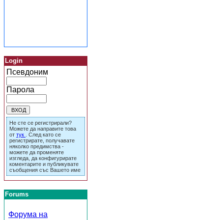
Login
Псевдоним
Парола
Не сте се регистрирали?
Можете да направите това
от
тук
. След като се
регистрирате, получавате
няколко предимства -
можете да променяте
изгледа, да конфигурирате
коментарите и публикувате
съобщения със Вашето име
Forums
Форума на