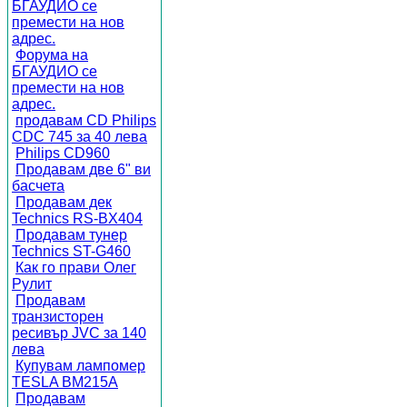
БГАУДИО се
премести на нов
адрес.
Форума на
БГАУДИО се
премести на нов
адрес.
продавам CD Philips
CDC 745 за 40 лева
Philips CD960
Продавам две 6" ви
басчета
Продавам дек
Technics RS-BX404
Продавам тунер
Technics ST-G460
Как го прави Олег
Рулит
Продавам
транзисторен
ресивър JVC за 140
лева
Купувам лампомер
TESLA BM215A
Продавам