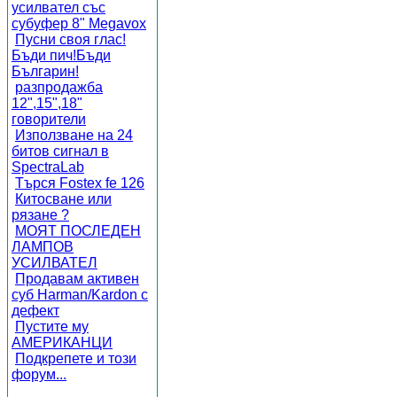
усилвател със
субуфер 8" Megavox
Пусни своя глас!
Бъди пич!Бъди
Българин!
разпродажба
12",15",18"
говорители
Използване на 24
битов сигнал в
SpectraLab
Търся Fostex fe 126
Китосване или
рязане ?
МОЯТ ПОСЛЕДЕН
ЛАМПОВ
УСИЛВАТЕЛ
Продавам активен
суб Harman/Kardon с
дефект
Пустите му
АМЕРИКАНЦИ
Подкрепете и този
форум...