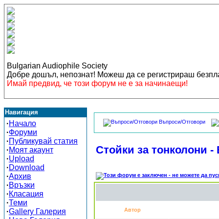
Bulgarian Audiophile Society
Добре дошъл, непознат! Можеш да се регистрираш безп
Имай предвид, че този форум не е за начинаещи!
Навигация
Въпроси/Отговори
·
Начало
·
Форуми
·
Публикувай статия
Стойки за тонколони -
·
Моят акаунт
·
Upload
·
Download
·
Архив
·
Връзки
·
Класация
·
Теми
Автор
·
Gallery Галерия