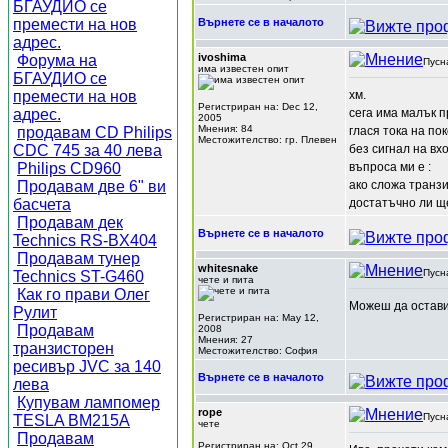
БГАУДИО се
премести на нов
Върнете се в началото
адрес.
ivoshima
Форума на
Пусн
има известен опит
БГАУДИО се
премести на нов
хм.
Регистриран на: Dec 12,
адрес.
сега има малък п
2005
Мнения: 84
продавам CD Philips
глася тока на по
Местожителство: гр. Плевен
CDC 745 за 40 лева
без сигнал на вхо
Philips CD960
въпроса ми е :
Продавам две 6" ви
ако сложа транз
басчета
достатъчно ли щ
Продавам дек
Върнете се в началото
Technics RS-BX404
Продавам тунер
whitesnake
Пусн
Technics ST-G460
чете и пита
Как го прави Олег
Можеш да остави
Рулит
Регистриран на: May 12,
Продавам
2008
Мнения: 27
транзисторен
Местожителство: София
ресивър JVC за 140
Върнете се в началото
лева
Купувам лампомер
rope
Пусн
TESLA BM215A
чете
Продавам
Регистриран на: Oct 29,