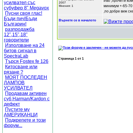
Иво ,прочети ком
усилвател със
2007
минимум +-65-70
Мнения: 1
субуфер 8" Megavox
,по добре виж сх
Пусни своя глас!
Бъди пич!Бъди
Върнете се в началото
Българин!
разпродажба
12",15",18"
говорители
Използване на 24
битов сигнал в
SpectraLab
Страница
1
от
1
Търся Fostex fe 126
Китосване или
рязане ?
МОЯТ ПОСЛЕДЕН
ЛАМПОВ
УСИЛВАТЕЛ
Продавам активен
суб Harman/Kardon с
дефект
Пустите му
АМЕРИКАНЦИ
Подкрепете и този
форум...