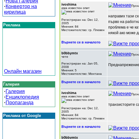
·
Нова Галерия
ivoshima
·
Конвертор на
Пусн
има известен опит
кирилица
направих тази с
Регистриран на: Dec 12,
първо на работна
2005
Реклама
Мнения: 84
проблема е че ка
Местожителство: гр. Плевен
някой ако може д
Върнете се в началото
b0bbymtx
Пусн
чете
Регистриран на: Jan 05,
Преднапрежение 
2008
Онлайн магазин
Мнения: 5
Местожителство: Монтана
Върнете се в началото
Галерия
·
Галерия
ivoshima
Пусн
·
Енциклопедия
има известен опит
·
Пропаганда
транзисторите са
Регистриран на: Dec 12,
2005
Реклама от Google
Мнения: 84
Местожителство: гр. Плевен
Върнете се в началото
b0bbymtx
Пусн