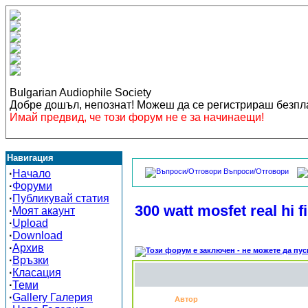
Bulgarian Audiophile Society
Добре дошъл, непознат! Можеш да се регистрираш безп
Имай предвид, че този форум не е за начинаещи!
Навигация
Въпроси/Отговори
·
Начало
·
Форуми
·
Публикувай статия
300 watt mosfet real hi f
·
Моят акаунт
·
Upload
·
Download
·
Архив
·
Връзки
·
Класация
·
Теми
·
Gallery Галерия
Автор