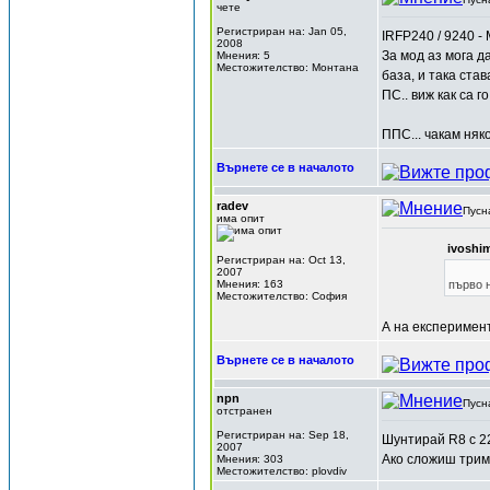
чете
Регистриран на: Jan 05,
IRFP240 / 9240 -
2008
За мод аз мога д
Мнения: 5
Местожителство: Монтана
база, и така ста
ПС.. виж как са 
ППС... чакам ня
Върнете се в началото
radev
Пусн
има опит
ivoshi
Регистриран на: Oct 13,
2007
Мнения: 163
първо н
Местожителство: София
А на експеримен
Върнете се в началото
npn
Пусн
отстранен
Регистриран на: Sep 18,
Шунтирай R8 с 22
2007
Ако сложиш трим
Мнения: 303
Местожителство: plovdiv