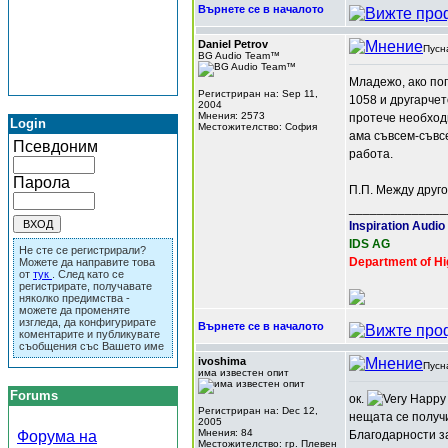
Върнете се в началото
Daniel Petrov
Пусн
BG Audio Team™
Младежо, ако поп
Регистриран на: Sep 11,
1058 и другарчет
2004
Мнения: 2573
протече необходи
Login
Местожителство: София
ама съвсем-съвсе
Псевдоним
работа.
Парола
П.П. Между друго
______________
Inspiration Audio
IDS AG
Не сте се регистрирали?
Department of Hi
Можете да направите това
от
тук
. След като се
регистрирате, получавате
няколко предимства -
можете да променяте
изгледа, да конфигурирате
Върнете се в началото
коментарите и публикувате
съобщения със Вашето име
ivoshima
Пусн
има известен опит
Forums
ок.
Регистриран на: Dec 12,
нещата се получ
2005
Мнения: 84
Форума на
Благодарности з
Местожителство: гр. Плевен