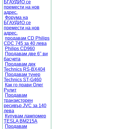
БГАУДИО се
премести на нов
адрес.
Форума на
БГАУДИО се
премести на нов
адрес.
продавам CD Philips
CDC 745 за 40 лева
Philips CD960
Продавам две 6" ви
басчета
Продавам дек
Technics RS-BX404
Продавам тунер
Technics ST-G460
Как го прави Олег
Рулит
Продавам
транзисторен
ресивър JVC за 140
лева
Купувам лампомер
TESLA BM215A
Продавам