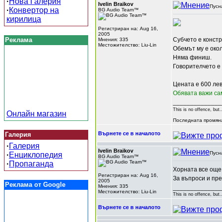
·
Нова Галерия
Ivelin Braikov
Пусн
·
Конвертор на
BG Audio Team™
кирилица
Регистриран на: Aug 16,
2005
Реклама
Субчето е констр
Мнения: 335
Местожителство: Liu-Lin
Обемът му е окол
Няма финиш.
Говорителчето е 
Цената е 600 лев
Обявата важи са
______________
This is no offence, but.
Онлайн магазин
Последната промяна 
Върнете се в началото
Галерия
·
Галерия
Ivelin Braikov
Пусн
·
Енциклопедия
BG Audio Team™
·
Пропаганда
Хорната все още
Регистриран на: Aug 16,
За въпроси и пре
2005
Реклама от Google
Мнения: 335
______________
Местожителство: Liu-Lin
This is no offence, but.
Върнете се в началото