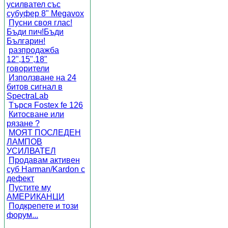
усилвател със
субуфер 8" Megavox
Пусни своя глас!
Бъди пич!Бъди
Българин!
разпродажба
12",15",18"
говорители
Използване на 24
битов сигнал в
SpectraLab
Търся Fostex fe 126
Китосване или
рязане ?
МОЯТ ПОСЛЕДЕН
ЛАМПОВ
УСИЛВАТЕЛ
Продавам активен
суб Harman/Kardon с
дефект
Пустите му
АМЕРИКАНЦИ
Подкрепете и този
форум...