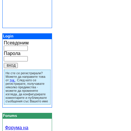
Login
Псевдоним
Парола
Не сте се регистрирали?
Можете да направите това
от
тук
. След като се
регистрирате, получавате
няколко предимства -
можете да променяте
изгледа, да конфигурирате
коментарите и публикувате
съобщения със Вашето име
Forums
Форума на