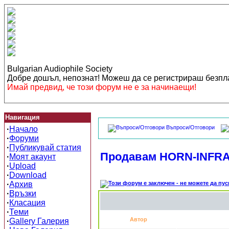
Bulgarian Audiophile Society
Добре дошъл, непознат! Можеш да се регистрираш безп
Имай предвид, че този форум не е за начинаещи!
Навигация
Въпроси/Отговори
·
Начало
·
Форуми
·
Публикувай статия
Продавам HORN-INFRA
·
Моят акаунт
·
Upload
·
Download
·
Архив
·
Връзки
·
Класация
·
Теми
Автор
·
Gallery Галерия