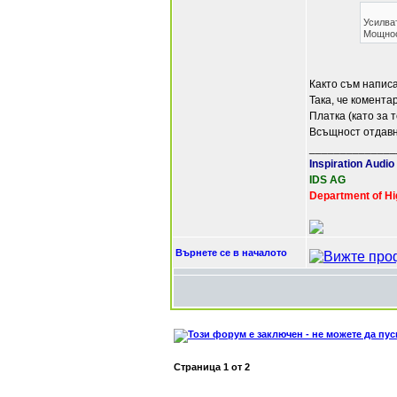
Усилват
Мощнос
Както съм напис
Така, че коментар
Платка (като за 
Всъщност отдавн
______________
Inspiration Audio
IDS AG
Department of Hi
Върнете се в началото
Страница
1
от
2