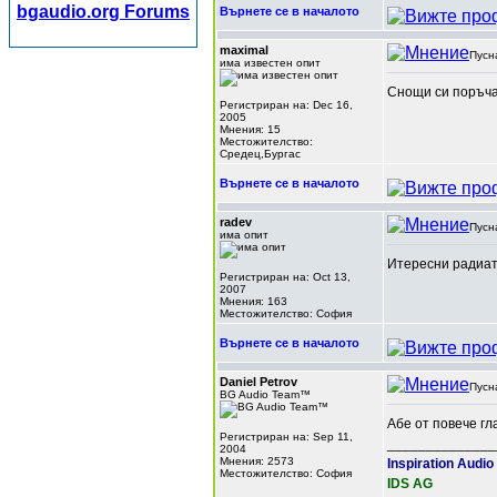
bgaudio.org Forums
Върнете се в началото
maximal
Пусн
има известен опит
Снощи си поръча
Регистриран на: Dec 16,
2005
Мнения: 15
Местожителство:
Средец,Бургас
Върнете се в началото
radev
Пусн
има опит
Итересни радиато
Регистриран на: Oct 13,
2007
Мнения: 163
Местожителство: София
Върнете се в началото
Daniel Petrov
Пусн
BG Audio Team™
Абе от повече гл
Регистриран на: Sep 11,
______________
2004
Мнения: 2573
Inspiration Audio
Местожителство: София
IDS AG