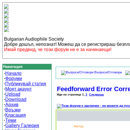
Bulgarian Audiophile Society
Добре дошъл, непознат! Можеш да се регистрираш безп
Имай предвид, че този форум не е за начинаещи!
Навигация
Въпроси/Отговори
·
Начало
·
Форуми
·
Публикувай статия
Feedforward Error Corr
·
Моят акаунт
·
Upload
Иди на страница
1
,
2
Следваща
·
Download
·
Архив
·
Връзки
·
Класация
·
Теми
·
Gallery Галерия
Автор