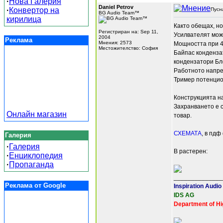
·
Нова Галерия
Daniel Petrov
·
Конвертор на
Пусн
BG Audio Team™
кирилица
Както обещах, но
Регистриран на: Sep 11,
Усилвателят може
2004
Реклама
Мнения: 2573
Мощността при 4
Местожителство: София
Байпас кондензат
кондензатори Блек
Работното напре
Тример потенцио
Конструкцията на
Захранването е с
Онлайн магазин
товар.
СХЕМАТА
, в пдф
Галерия
·
Галерия
В растерен:
·
Енциклопедия
·
Пропаганда
______________
Реклама от Google
Inspiration Audio
IDS AG
Department of Hi