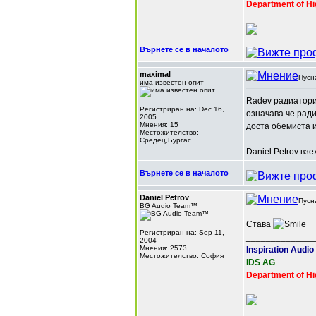
Department of Hi
Върнете се в началото
maximal
Пусн
има известен опит
Radev радиаторит
Регистриран на: Dec 16,
означава че ради
2005
Мнения: 15
доста обемиста и
Местожителство:
Средец,Бургас
Daniel Petrov вз
Върнете се в началото
Daniel Petrov
Пусн
BG Audio Team™
Става
Регистриран на: Sep 11,
______________
2004
Мнения: 2573
Inspiration Audio
Местожителство: София
IDS AG
Department of Hi