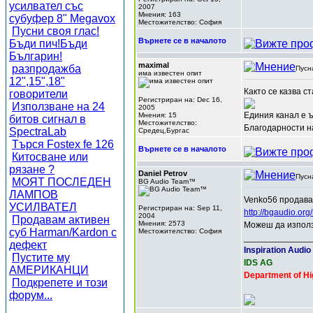
усилвател със
2007
Мнения: 163
субуфер 8" Megavox
Местожителство: София
Пусни своя глас!
Върнете се в началото
Бъди пич!Бъди
Българин!
maximal
разпродажба
Пусн
има известен опит
12",15",18"
Както се казва с
говорители
Регистриран на: Dec 16,
Използване на 24
2005
Единия канал е 
Мнения: 15
битов сигнал в
Местожителство:
Благодарности н
SpectraLab
Средец,Бургас
Търся Fostex fe 126
Върнете се в началото
Китосване или
рязане ?
Daniel Petrov
Пусн
МОЯТ ПОСЛЕДЕН
BG Audio Team™
ЛАМПОВ
Venko56 продава 
УСИЛВАТЕЛ
Регистриран на: Sep 11,
http://bgaudio.o
2004
Продавам активен
Мнения: 2573
Можеш да използ
суб Harman/Kardon с
Местожителство: София
______________
дефект
Inspiration Audio
Пустите му
IDS AG
АМЕРИКАНЦИ
Department of Hi
Подкрепете и този
форум...