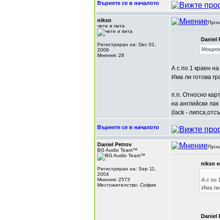
Върнете се в началото
niksn
Пусн
чете и пита
Daniel 
Регистриран на: Dec 01,
Мощнос
2006
Мнения: 28
А с по 1 краен на
Има ли готова гр
п.п. Относно кар
на английски ла
(lack - липса,отс
Върнете се в началото
Daniel Petrov
Пусн
BG Audio Team™
niksn 
Регистриран на: Sep 11,
2004
Мнения: 2573
А с по 
Местожителство: София
Има ли 
Daniel 