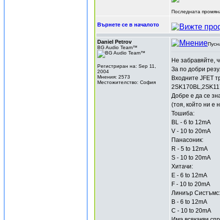
Последната промяна
Върнете се в началото
Daniel Petrov
Пусн
BG Audio Team™
Не забравяйте, ч
Регистриран на: Sep 11,
За по добри рез
2004
Мнения: 2573
Входните JFET тр
Местожителство: София
2SK170BL,2SK117
Добре е да се зн
(тоя, който ни е 
Тошиба:
BL - 6 to 12mA
V - 10 to 20mA
Панасоник:
R - 5 to 12mA
S - 10 to 20mA
Хитачи:
Е - 6 to 12mA
F - 10 to 20mA
Линиър Систъмс
B - 6 to 12mA
C - 10 to 20mA
Има всякакви спр