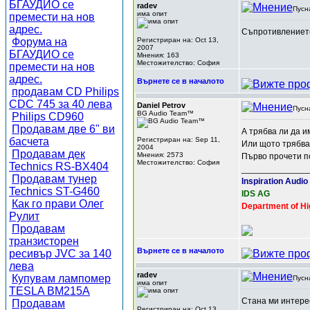
БГАУДИО се
radev
Пусн
има опит
премести на нов
адрес.
Съпротивлението 
Форума на
Регистриран на: Oct 13,
2007
БГАУДИО се
Мнения: 163
Местожителство: София
премести на нов
адрес.
Върнете се в началото
продавам CD Philips
CDC 745 за 40 лева
Daniel Petrov
Пусн
BG Audio Team™
Philips CD960
Продавам две 6" ви
А трябва ли да и
басчета
Регистриран на: Sep 11,
Или щото трябва 
2004
Продавам дек
Мнения: 2573
Първо прочети п
Местожителство: София
Technics RS-BX404
______________
Продавам тунер
Inspiration Audio
Technics ST-G460
IDS AG
Как го прави Олег
Department of Hi
Рулит
Продавам
транзисторен
Върнете се в началото
ресивър JVC за 140
лева
radev
Купувам лампомер
Пусн
има опит
TESLA BM215A
Стана ми интерес
Продавам
Регистриран на: Oct 13,