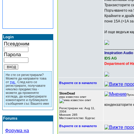
Транзисторите се
Поръчването на 5
Крайните и драйв
поне 15А (>1А за
И още веднъж кар
Login
Псевдоним
______________
Inspiration Audio
Парола
IDS AG
Department of Hi
Не сте се регистрирали?
Можете да направите това
от
тук
. След като се
Върнете се в началото
регистрирате, получавате
няколко предимства -
можете да променяте
SlowDead
Пусн
изгледа, да конфигурирате
има известен опит
коментарите и публикувате
съобщения със Вашето име
кондензаторите 
Регистриран на: Aug 11,
2004
Мнения: 285
Forums
Местожителство: Бургас
Върнете се в началото
Форума на