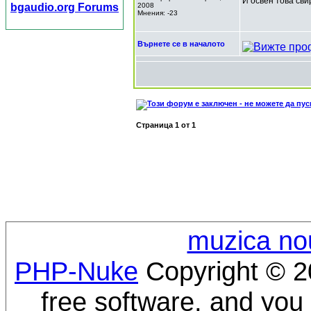
И освен това сви
bgaudio.org Forums
2008
Мнения: -23
Върнете се в началото
Страница
1
от
1
muzica no
PHP-Nuke
Copyright © 20
free software, and you 