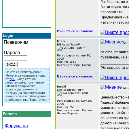
Разбира се, не е
Всеки слушател и
парвенютата.
Предназначението
изпълнението на 
Върнете се в началото
Login
Goro
Псевдоним
Пусн
BG Audio Team™
Парола
paloma
, от опит
Регистриран на: Apr 30,
съжаление, не е 
2005
Мнения: 1151
______________
Местожителство: София
"Не съм достатъч
Не сте се регистрирали?
Можете да направите това
Върнете се в началото
от
тук
. След като се
регистрирате, получавате
няколко предимства -
toroid
Пусн
можете да променяте
има сериозен опит
изгледа, да конфигурирате
коментарите и публикувате
Цена-качество н
съобщения със Вашето име
Регистриран на: May 26,
"марков",фабриче
2005
Мнения: 750
усилвател от вс
Местожителство: София-
усилвател/който 
Forums
Люлин-Борово
беше някакво фир
докато не чуеш 
Форума на
търсиш много скъ