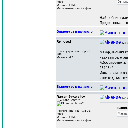
Въпрос
2004
Мнения: 1953
Местожителство: София
Най-добрият ламп
Предел няма - то
Върнете се в началото
Removed
Пусн
Регистриран на: Sep 23,
Макар,че очаквах
2008
надявам се/ е ра
Мнения: -23
А,безупречно изп
586184/
Извинявам се за 
Още веднъж - ве
Върнете се в началото
Rumen Suvandjiev
Пусн
BG Audio Team™
paloma
Регистриран на: Aug 01,
Макар,
2004
Мнения: 1953
Местожителство: София