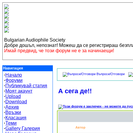
Bulgarian Audiophile Society
Добре дошъл, непознат! Можеш да се регистрираш безп
Имай предвид, че този форум не е за начинаещи!
Навигация
Въпроси/Отговори
·
Начало
·
Форуми
·
Публикувай статия
А сега де!!
·
Моят акаунт
·
Upload
·
Download
·
Архив
·
Връзки
·
Класация
·
Теми
Автор
·
Gallery Галерия