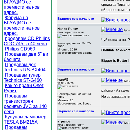
БГАУДИО се
средства!Това не
премести на нов
обърнеш към няк
адрес.
Форума на
Върнете се в началото
БГАУДИО се
премести на нов
Nanko Rusev
Пусн
има сериозен опит
адрес.
продавам CD Philips
Чуй нещата на: Р
CDC 745 за 40 лева
Регистриран на: Oct 25,
______________
2005
Philips CD960
Мнения: 1536
Обичам всичко т
Местожителство: Варна
Продавам две 6" ви
басчета
Bigger is Better !
Продавам дек
Technics RS-BX404
Върнете се в началото
Продавам тунер
Technics ST-G460
IvanVG
Пусн
чете и пита
Как го прави Олег
Рулит
paloma - Аз само
Регистриран на: Oct 13,
Продавам
Не се заяждам н
2007
транзисторен
Мнения: 26
Местожителство: Svoge
ресивър JVC за 140
лева
Върнете се в началото
Купувам лампомер
TESLA BM215A
a_panov
Пусн
има известен опит
Продавам