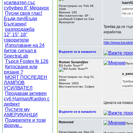
усилвател със
IvanVG
Регистриран на: Feb 08,
субуфер 8" Megavox
paloma
2006
Пусни своя глас!
Мнения: 195
Не се 
Местожителство: SF -
Бъди пич!Бъди
разбирай София не Сан
Франциско
Българин!
Трябва да се тър
разпродажба
изработка.
12",15",18"
______________
говорители
http://www.karateb
Използване на 24
битов сигнал в
Върнете се в началото
SpectraLab
Търся Fostex fe 126
Rumen Suvandjiev
Пусн
BG Audio Team™
Китосване или
рязане ?
a_pano
МОЯТ ПОСЛЕДЕН
Регистриран на: Aug 01,
2004
Трябва
ЛАМПОВ
Мнения: 1953
израбо
Местожителство: София
УСИЛВАТЕЛ
Продавам активен
суб Harman/Kardon с
Цената на показа
дефект
Пустите му
Върнете се в началото
АМЕРИКАНЦИ
Подкрепете и този
Removed
Пусн
форум...
Регистриран на: Sep 23,