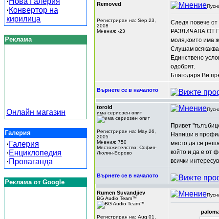
·
Нова Галерия
Removed
Пусн
·
Конвертор на
кирилица
Регистриран на: Sep 23,
Следя повече от 
2008
РАЗЛИЧАВА ОТ П
Мнения: -23
Реклама
моля,които има 
Слушам всякаква 
Единствено услов
одобрят.
Благодаря Ви пре
Върнете се в началото
toroid
Пусн
Онлайн магазин
има сериозен опит
Привет "гълъбице
Регистриран на: May 26,
Галерия
Напиши в профила
2005
Мнения: 750
·
Галерия
място да се реш
Местожителство: София-
·
Енциклопедия
който и да е от 
Люлин-Борово
·
Пропаганда
всички интересу
Върнете се в началото
Реклама от Google
Rumen Suvandjiev
Пусн
BG Audio Team™
paloma
Регистриран на: Aug 01,