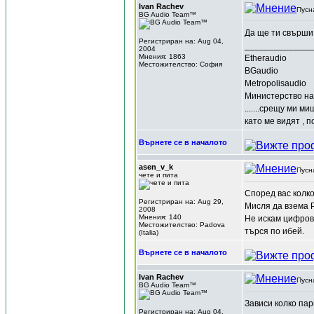
Ivan Rachev
Пусн
BG Audio Team™
Да ще ти свърши 
Регистриран на: Aug 04,
______________
2004
Мнения: 1863
Etheraudio
Местожителство: София
BGaudio
Metropolisaudio
Министерство на
.......срещу ми м
като ме видят , п
Върнете се в началото
asen_v_k
Пусн
чете и пита
Според вас колко
Регистриран на: Aug 29,
Мисля да взема P
2008
Мнения: 140
Не искам цифрови
Местожителство: Padova
търся по ибей.
(Italia)
Върнете се в началото
Ivan Rachev
Пусн
BG Audio Team™
Зависи колко пар
Регистриран на: Aug 04,