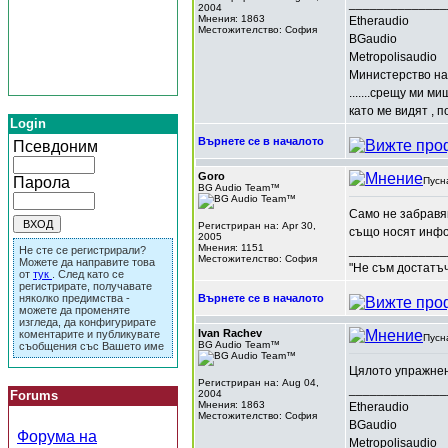
______________
2004
Мнения: 1863
Etheraudio
Местожителство: София
BGaudio
Metropolisaudio
Министерство на
.......срещу ми м
като ме видят , п
Login
Върнете се в началото
Псевдоним
Goro
Парола
Пусн
BG Audio Team™
Само не забравяй
Регистриран на: Apr 30,
също носят инф
2005
Мнения: 1151
______________
Не сте се регистрирали?
Местожителство: София
Можете да направите това
"Не съм достатъч
от
тук
. След като се
регистрирате, получавате
няколко предимства -
Върнете се в началото
можете да променяте
изгледа, да конфигурирате
Ivan Rachev
коментарите и публикувате
Пусн
BG Audio Team™
съобщения със Вашето име
Цялото упражнен
Регистриран на: Aug 04,
______________
Forums
2004
Мнения: 1863
Etheraudio
Местожителство: София
BGaudio
Форума на
Metropolisaudio