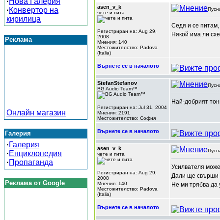
·
Нова Галерия
asen_v_k
·
Конвертор на
Пусн
чете и пита
кирилица
Седя и се питам,
Регистриран на: Aug 29,
Някой има ли сх
2008
Реклама
Мнения: 140
Местожителство: Padova
(Italia)
Върнете се в началото
StefanStefanov
Пусн
BG Audio Team™
Най-добрият тон
Регистриран на: Jul 31, 2004
Онлайн магазин
Мнения: 2191
Местожителство: София
Върнете се в началото
Галерия
·
Галерия
asen_v_k
Пусн
·
Енциклопедия
чете и пита
·
Пропаганда
Усилвателя може 
Регистриран на: Aug 29,
Дали ще свърши 
2008
Реклама от Google
Мнения: 140
Не ми трябва да 
Местожителство: Padova
(Italia)
Върнете се в началото