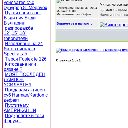
усилвател със
Мился, че все п
субуфер 8" Megavox
Регистриран на: Jul 30, 2004
ще усетиш промя
Мнения: 1083
Пусни своя глас!
Местожителство: София
Наистина ли е 
Бъди пич!Бъди
Българин!
Върнете се в началото
разпродажба
12",15",18"
говорители
Използване на 24
битов сигнал в
SpectraLab
Търся Fostex fe 126
Страница
1
от
1
Китосване или
рязане ?
МОЯТ ПОСЛЕДЕН
ЛАМПОВ
УСИЛВАТЕЛ
Продавам активен
суб Harman/Kardon с
дефект
Пустите му
АМЕРИКАНЦИ
Подкрепете и този
форум...