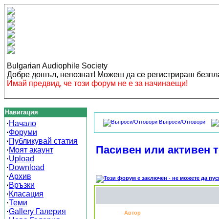
Bulgarian Audiophile Society
Добре дошъл, непознат! Можеш да се регистрираш безп
Имай предвид, че този форум не е за начинаещи!
Навигация
Въпроси/Отговори
·
Начало
·
Форуми
·
Публикувай статия
Пасивен или активен 
·
Моят акаунт
·
Upload
·
Download
·
Архив
·
Връзки
·
Класация
·
Теми
·
Gallery Галерия
Автор