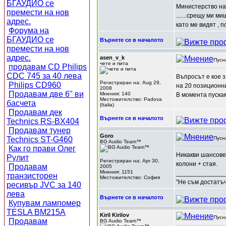
БГАУДИО се
Министерство на
премести на нов
.......срещу ми м
адрес.
като ме видят , п
Форума на
БГАУДИО се
Върнете се в началото
премести на нов
адрес.
asen_v_k
Пусн
чете и пита
продавам CD Philips
CDC 745 за 40 лева
Въпросът е кое 
Регистриран на: Aug 29,
Philips CD960
на 20 позиционн
2008
Продавам две 6" ви
Мнения: 140
В момента пускам
Местожителство: Padova
басчета
(Italia)
Продавам дек
Върнете се в началото
Technics RS-BX404
Продавам тунер
Goro
Technics ST-G460
Пусн
BG Audio Team™
Как го прави Олег
Никакви шансове 
Рулит
Регистриран на: Apr 30,
колони + стая.
Продавам
2005
Мнения: 1151
______________
транзисторен
Местожителство: София
"Не съм достатъч
ресивър JVC за 140
лева
Върнете се в началото
Купувам лампомер
TESLA BM215A
Kiril Kirilov
Пусн
Продавам
BG Audio Team™