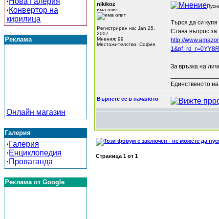
·
Нова Галерия
nikikoz
Пусн
·
Конвертор на
има опит
кирилица
Търся да си купя
Регистриран на: Jan 25,
Става въпрос за 
2007
Реклама
Мнения: 99
http://www.amaz
Местожителство: София
1&pf_rd_r=0YY8
За връзка на лич
______________
Единственото на 
Върнете се в началото
Онлайн магазин
Галерия
·
Галерия
·
Енциклопедия
Страница
1
от
1
·
Пропаганда
Реклама от Google