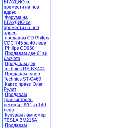
БГАУДИО се
премести на нов
адрес.
Форума на
БГАУДИО се
премести на нов
адрес.
продавам CD Philips
CDC 745 за 40 лева
Philips CD960
Продавам две 6" ви
басчета
Продавам дек
Technics RS-BX404
Продавам тунер
Technics ST-G460
Как го прави Олег
Рулит
Продавам
транзисторен
ресивър JVC за 140
лева
Купувам лампомер
TESLA BM215A
Продавам