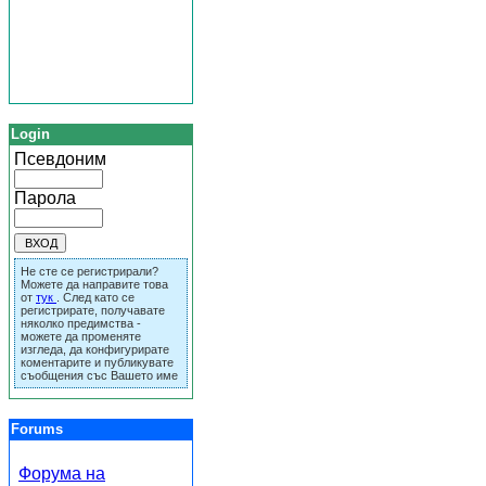
Login
Псевдоним
Парола
Не сте се регистрирали?
Можете да направите това
от
тук
. След като се
регистрирате, получавате
няколко предимства -
можете да променяте
изгледа, да конфигурирате
коментарите и публикувате
съобщения със Вашето име
Forums
Форума на