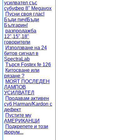
усилвател със
субуфер 8" Megavox
Пусни своя глас!
Бъди пич!Бъди
Българин!
разпродажба
12",15",18"
говорители
Използване на 24
битов сигнал в
SpectraLab
Търся Fostex fe 126
Китосване или
рязане ?
МОЯТ ПОСЛЕДЕН
ЛАМПОВ
УСИЛВАТЕЛ
Продавам активен
суб Harman/Kardon с
дефект
Пустите му
АМЕРИКАНЦИ
Подкрепете и този
форум...