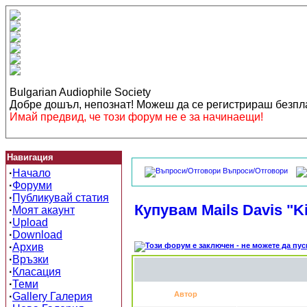
Bulgarian Audiophile Society
Добре дошъл, непознат! Можеш да се регистрираш безп
Имай предвид, че този форум не е за начинаещи!
Навигация
Въпроси/Отговори
·
Начало
·
Форуми
·
Публикувай статия
Купувам Mails Davis "Ki
·
Моят акаунт
·
Upload
·
Download
·
Архив
·
Връзки
·
Класация
·
Теми
Автор
·
Gallery Галерия