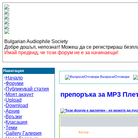
Bulgarian Audiophile Society
Добре дошъл, непознат! Можеш да се регистрираш безп
Имай предвид, че този форум не е за начинаещи!
Навигация
Въпроси/Отговори
·
Начало
·
Форуми
·
Публикувай статия
препоръка за MP3 Пл
·
Моят акаунт
·
Upload
·
Download
·
Архив
·
Връзки
·
Класация
·
Теми
Автор
·
Gallery Галерия