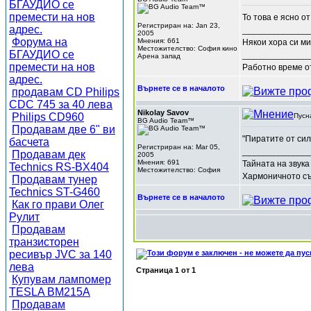
БГАУДИО се
премести на нов
То това е ясно от 
Регистриран на: Jan 23,
адрес.
______________
2005
Форума на
Мнения: 661
Някои хора си ми
Местожителство: София кино
БГАУДИО се
______________
Арена запад
премести на нов
Работно време от
адрес.
Върнете се в началото
продавам CD Philips
CDC 745 за 40 лева
Nikolay Savov
Philips CD960
Пусн
BG Audio Team™
Продавам две 6" ви
"Пиратите от сил
басчета
Регистриран на: Mar 05,
______________
Продавам дек
2005
Мнения: 691
Тайната на звука
Technics RS-BX404
Местожителство: София
Хармоничното съч
Продавам тунер
Technics ST-G460
Върнете се в началото
Как го прави Олег
Рулит
Продавам
транзисторен
ресивър JVC за 140
лева
Страница
1
от
1
Купувам лампомер
TESLA BM215A
Продавам