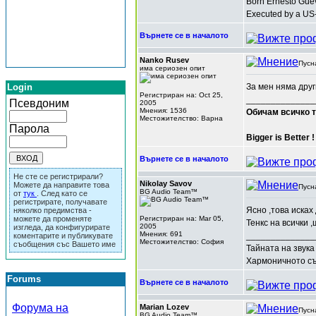
Born Ernesto Guev
Executed by a US-
Върнете се в началото
Nanko Rusev
Пусн
има сериозен опит
Login
За мен няма друг
Регистриран на: Oct 25,
______________
Псевдоним
2005
Мнения: 1536
Обичам всичко т
Местожителство: Варна
Парола
Bigger is Better !
Върнете се в началото
Не сте се регистрирали?
Nikolay Savov
Можете да направите това
Пусн
BG Audio Team™
от
тук
. След като се
регистрирате, получавате
Ясно ,това исках 
няколко предимства -
можете да променяте
Регистриран на: Mar 05,
Тенкс на всички 
2005
изгледа, да конфигурирате
Мнения: 691
______________
коментарите и публикувате
Местожителство: София
съобщения със Вашето име
Тайната на звука
Хармоничното съч
Forums
Върнете се в началото
Форума на
Marian Lozev
Пусн
BG Audio Team™