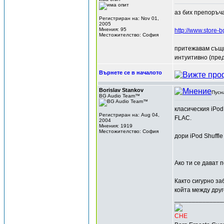
аз бих препоръч
Регистриран на: Nov 01,
2005
Мнения: 95
http://www.store-
Местожителство: София
притежавам същия
интуитивно (пред
Върнете се в началото
Borislav Stankov
Пусн
BG Audio Team™
класическия iPod
Регистриран на: Aug 04,
FLAC.
2004
Мнения: 1919
Местожителство: София
дори iPod Shuffl
Ако ти се дават 
Както сигурно за
койта между друг
______________
CHE