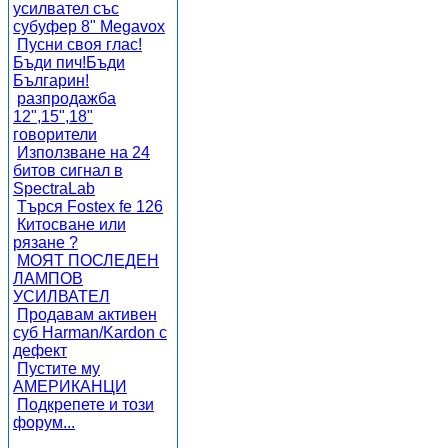
усилвател със
субуфер 8" Megavox
Пусни своя глас!
Бъди пич!Бъди
Българин!
разпродажба
12",15",18"
говорители
Използване на 24
битов сигнал в
SpectraLab
Търся Fostex fe 126
Китосване или
рязане ?
МОЯТ ПОСЛЕДЕН
ЛАМПОВ
УСИЛВАТЕЛ
Продавам активен
суб Harman/Kardon с
дефект
Пустите му
АМЕРИКАНЦИ
Подкрепете и този
форум...