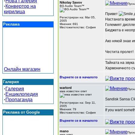
·
Нова Галерия
Nikolay Savov
Пусн
·
Конвертор на
BG Audio Team™
кирилица
Привет
д
Регистриран на: Mar 05,
Настаната време 
2005
Реклама
Мнения: 691
Големият диспле
Местожителство: София
Бюджета е неоп
Ако някой знае 
Честита пролет!
______________
Тайната на звука
Хармоничното съч
Онлайн магазин
Върнете се в началото
Галерия
warlord
·
Галерия
Пусн
има известен опит
·
Енциклопедия
·
Пропаганда
Sandisk Sansa Cl
Регистриран на: Sep 11,
______________
2005
Мнения: 79
If you want someth
Реклама от Google
Местожителство: София
Върнете се в началото
mano
Пусн
има опит