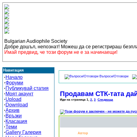
Bulgarian Audiophile Society
Добре дошъл, непознат! Можеш да се регистрираш безп
Имай предвид, че този форум не е за начинаещи!
Навигация
Въпроси/Отговори
·
Начало
·
Форуми
·
Публикувай статия
Продавам СТК-тата да
·
Моят акаунт
·
Upload
Иди на страница
1
,
2
,
3
Следваща
·
Download
·
Архив
·
Връзки
·
Класация
·
Теми
·
Gallery Галерия
Автор