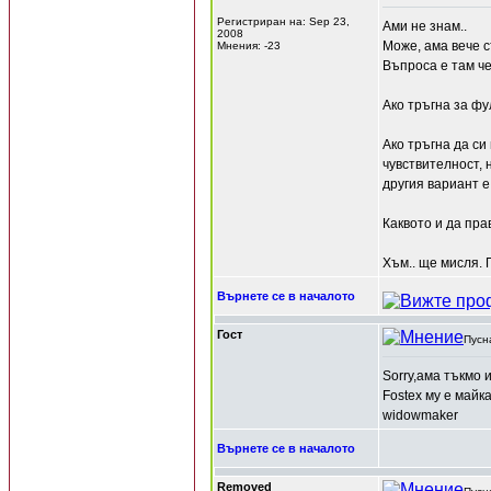
Регистриран на: Sep 23,
Ами не знам..
2008
Може, ама вече с
Мнения: -23
Въпроса е там че
Ако тръгна за фу
Ако тръгна да си
чувствителност, 
другия вариант е
Каквото и да пра
Хъм.. ще мисля. 
Върнете се в началото
Гост
Пусн
Sorry,ама тъкмо и
Fostex му е майк
widowmaker
Върнете се в началото
Removed