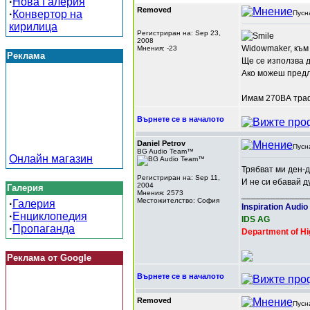
·
Нова Галерия
Removed
·
Конвертор на
Пусн
кирилица
Регистриран на: Sep 23,
2008
Widowmaker, към
Мнения: -23
Реклама
Ще се използва 
Ако можеш предло
Имам 270ВА траф 
Върнете се в началото
Daniel Petrov
Пусн
BG Audio Team™
Онлайн магазин
Трябват ми ден-
Регистриран на: Sep 11,
И не си ебавай д
2004
Галерия
Мнения: 2573
______________
Местожителство: София
·
Галерия
Inspiration Audio
·
Енциклопедия
IDS AG
·
Пропаганда
Department of Hi
Реклама от Google
Върнете се в началото
Removed
Пусн