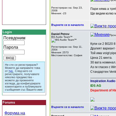
Пусн
Регистриран на: Sep 23,
Пари няма а тря
2008
Ще видим колко м
Мнения: -23
Върнете се в началото
Login
Daniel Petrov
Пусн
BG Audio Team™
Псевдоним
Купи си 2 BG20 8
Парола
Регистриран на: Sep 11,
Другият вариант 
2004
Мнения: 2573
Той има voigt pipe
Местожителство: София
Цена 21 кинта.
30 вата номинал.
Не сте се регистрирали?
Аз ги гласих с W
Можете да направите това
от
тук
. След като се
Стандартен Vent
регистрирате, получавате
______________
няколко предимства -
можете да променяте
Inspiration Audio
изгледа, да конфигурирате
IDS AG
коментарите и публикувате
съобщения със Вашето име
Department of Hi
Forums
Върнете се в началото
Форума на