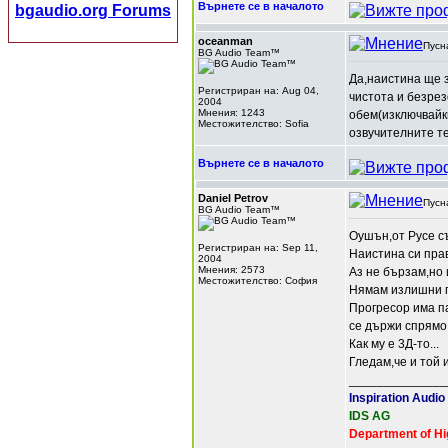
Върнете се в началото
bgaudio.org Forums
oceanman
Пусн
BG Audio Team™
Да,наистина ще з
Регистриран на: Aug 04,
чистота и безрез
2004
Мнения: 1243
обем(изключвайки
Местожителство: Sofia
озвучителните те
Върнете се в началото
Daniel Petrov
Пусн
BG Audio Team™
Оушън,от Русе 
Регистриран на: Sep 11,
Наистина си пра
2004
Мнения: 2573
Аз не бързам,но 
Местожителство: София
Нямам излишни п
Прогресор има па
се държи спрямо 
Как му е 3Д-то...
Гледам,че и той 
______________
Inspiration Audio
IDS AG
Department of Hi