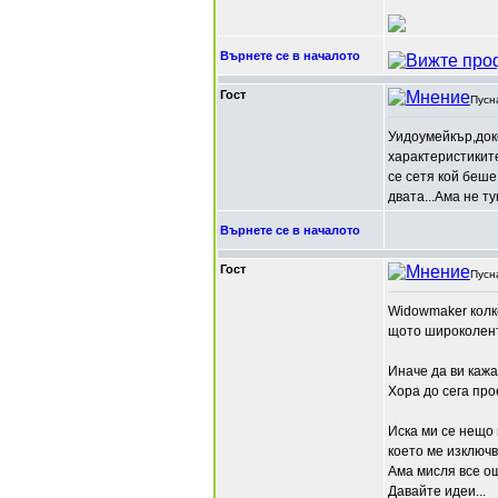
Върнете се в началото
Гост
Пусн
Уидоумейкър,доко
характеристиките
се сетя кой беше
двата...Ама не т
Върнете се в началото
Гост
Пусн
Widowmaker колк
щото широколент
Иначе да ви кажа 
Хора до сега про
Иска ми се нещо 
което ме изключв
Ама мисля все о
Давайте идеи...