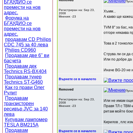
Removed
БГАУДИО се
Пусн
премести на нов
Регистриран на: Sep 23,
Хъмм...
адрес.
2008
А какво ще каже
Мнения: -23
Форума на
БГАУДИО се
ТVM 8" за бас, н
премести на нов
отгоре някаква п
адрес.
продавам CD Philips
Това в 2 тонколо
CDC 745 за 40 лева
Philips CD960
Струва ли си да 
Продавам две 6" ви
Или по добре да
басчета
Продавам дек
Иначе BG-20 не и
Technics RS-BX404
Продавам тунер
Върнете се в началото
Technics ST-G460
Как го прави Олег
Removed
Пусн
Рулит
Продавам
Регистриран на: Sep 23,
Или не имам още
транзисторен
2008
Правя ТЛ с ТВМ-
Мнения: -23
ресивър JVC за 140
ритам мойте бокл
лева
Купувам лампомер
Кирилов , плс из
TESLA BM215A
Продавам
Върнете се в началото