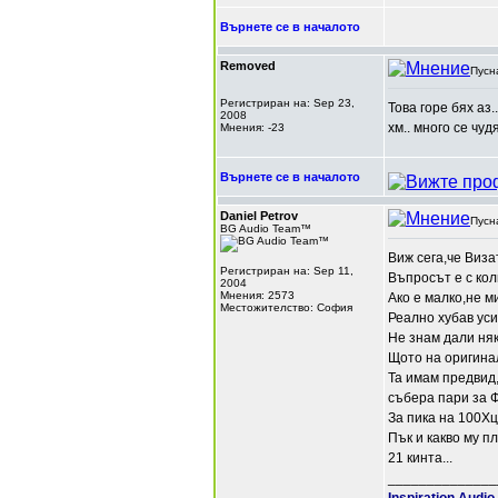
Върнете се в началото
Removed
Пусн
Регистриран на: Sep 23,
Това горе бях аз..
2008
хм.. много се чудя
Мнения: -23
Върнете се в началото
Daniel Petrov
Пусн
BG Audio Team™
Виж сега,че Виза
Регистриран на: Sep 11,
Въпросът е с колк
2004
Мнения: 2573
Ако е малко,не м
Местожителство: София
Реално хубав уси
Не знам дали няк
Щото на оригинал
Та имам предвид,
събера пари за 
За пика на 100Хц
Пък и какво му 
21 кинта...
______________