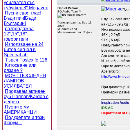
усилвател със
субуфер 8" Megavox
Daniel Petrov
Пусн
BG Audio Team™
Пусни своя глас!
Бъди пич!Бъди
Слушай сега,вкар
Българин!
Регистриран на: Sep 11,
на -3дБ - 39.2Хц
2004
разпродажба
Мнения: 2573
Има подем в хара
Местожителство: София
12",15",18"
46Хц-2.2дБ
говорители
91Хц-6.4дБ
Използване на 24
Повдигането при 
битов сигнал в
Все пак софта не
SpectraLab
Ако сметките са 
Търся Fostex fe 126
И не забравяй,че
Китосване или
Горе го декларир
рязане ?
Абе виж го:
МОЯТ ПОСЛЕДЕН
http://www.tvm-v
ЛАМПОВ
УСИЛВАТЕЛ
При диаметър 10
Продавам активен
Примерни размер
суб Harman/Kardon с
______________
дефект
Inspiration Audio
Пустите му
IDS AG
АМЕРИКАНЦИ
Department of Hi
Подкрепете и този
форум...