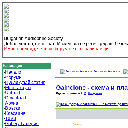
Bulgarian Audiophile Society
Добре дошъл, непознат! Можеш да се регистрираш безп
Имай предвид, че този форум не е за начинаещи!
Навигация
Въпроси/Отговори
·
Начало
·
Форуми
·
Публикувай статия
Gainclone - схема и пл
·
Моят акаунт
·
Upload
Иди на страница
1
,
2
Следваща
·
Download
·
Архив
·
Връзки
·
Класация
·
Теми
·
Gallery Галерия
Автор