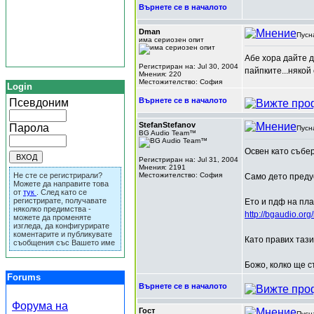
Върнете се в началото
Dman
Пусн
има сериозен опит
Абе хора дайте д
Регистриран на: Jul 30, 2004
пайпките...някой
Мнения: 220
Местожителство: София
Login
Върнете се в началото
Псевдоним
StefanStefanov
Парола
Пусн
BG Audio Team™
Освен като събер
Регистриран на: Jul 31, 2004
Мнения: 2191
Не сте се регистрирали?
Местожителство: София
Само дето предус
Можете да направите това
от
тук
. След като се
регистрирате, получавате
Ето и пдф на пла
няколко предимства -
http://bgaudio.or
можете да променяте
изгледа, да конфигурирате
коментарите и публикувате
Като правих тази
съобщения със Вашето име
Божо, колко ще с
Forums
Върнете се в началото
Форума на
Гост
Пусн