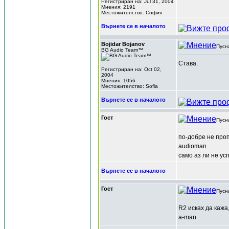
Регистриран на: Jul 31, 2004
Мнения: 2191
Местожителство: София
Върнете се в началото
Bojidar Bojanov
Пусн
BG Audio Team™
Става.
Регистриран на: Oct 02,
2004
Мнения: 1056
Местожителство: Sofia
Върнете се в началото
Гост
Пусн
по-добре не проп
audioman
само аз ли не ус
Върнете се в началото
Гост
Пусн
R2 исках да кажа
a-man