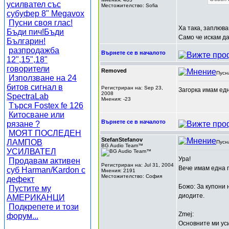
усилвател със
Местожителство: Sofia
субуфер 8" Megavox
Пусни своя глас!
Ха така, заплюва
Бъди пич!Бъди
Само че искам да
Българин!
разпродажба
Върнете се в началото
12",15",18"
говорители
Removed
Пусн
Използване на 24
битов сигнал в
Регистриран на: Sep 23,
Загорка имам едн
2008
SpectraLab
Мнения: -23
Търся Fostex fe 126
Китосване или
Върнете се в началото
рязане ?
МОЯТ ПОСЛЕДЕН
StefanStefanov
ЛАМПОВ
Пусн
BG Audio Team™
УСИЛВАТЕЛ
Ура!
Продавам активен
Регистриран на: Jul 31, 2004
Вече имам една п
суб Harman/Kardon с
Мнения: 2191
Местожителство: София
дефект
Божо: За купони 
Пустите му
диодите.
АМЕРИКАНЦИ
Подкрепете и този
Zmej:
форум...
Основните ми уси