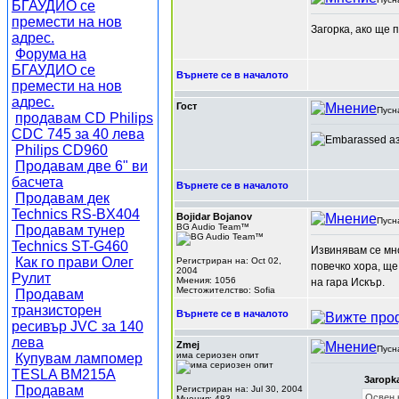
БГАУДИО се
премести на нов
Загорка, ако ще 
адрес.
Форума на
БГАУДИО се
Върнете се в началото
премести на нов
адрес.
Гост
Пусн
продавам CD Philips
CDC 745 за 40 лева
аз
Philips CD960
Продавам две 6" ви
басчета
Върнете се в началото
Продавам дек
Technics RS-BX404
Bojidar Bojanov
Пусн
BG Audio Team™
Продавам тунер
Technics ST-G460
Извинявам се мног
Как го прави Олег
Регистриран на: Oct 02,
повечко хора, ще
2004
Рулит
Мнения: 1056
на гара Искър.
Местожителство: Sofia
Продавам
транзисторен
Върнете се в началото
ресивър JVC за 140
лева
Zmej
Пусн
има сериозен опит
Купувам лампомер
TESLA BM215A
3aropk
Продавам
Регистриран на: Jul 30, 2004
Освен к
Мнения: 483