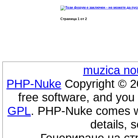
Страница
1
от
2
muzica no
PHP-Nuke
Copyright © 20
free software, and you 
GPL
. PHP-Nuke comes wi
details, 
Генериране на ст