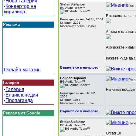
·
Нова Галерия
StefanStefanov
·
Конвертор на
Пусн
BG Audio Team™
кирилица
Ето схемата на в
Регистриран на: Jul 31, 2004
Мнения: 2191
Реклама
Местожителство: София
А това е платкат
Ако искате имам 
Кажете къде да с
Върнете се в началото
Онлайн магазин
Bojidar Bojanov
Пусн
BG Audio Team™
Галерия
·
Галерия
На какъв продукт
Регистриран на: Oct 02,
·
Енциклопедия
2004
·
Пропаганда
Мнения: 1056
Местожителство: Sofia
Върнете се в началото
Реклама от Google
StefanStefanov
Пусн
BG Audio Team™
Orcad 10