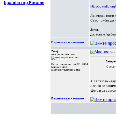
bgaudio.org Forums
http://bgaudio.o
Ако искаш може 
Само трябва да и
Joker:
Да, това е "дебе
Върнете се в началото
Zmej
Пусн
има сериозен опит
3aropk
Регистриран на: Jul 30, 2004
Основн
Мнения: 483
Местожителство: Sofia
A, за такова нещо
А защо се занима
Щото и аз съм си
Върнете се в началото