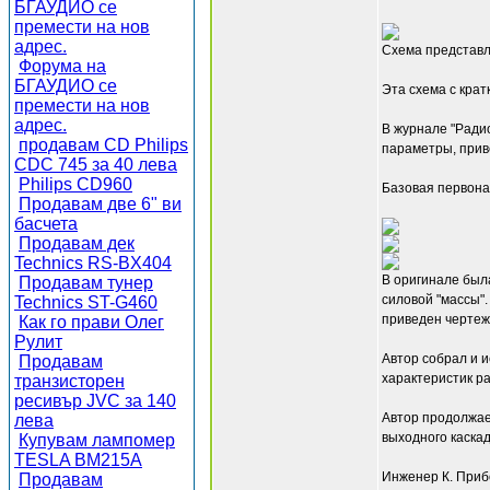
БГАУДИО се
премести на нов
адрес.
Схема представле
Форума на
БГАУДИО се
Эта схема с крат
премести на нов
адрес.
В журнале "Ради
продавам CD Philips
параметры, приве
CDC 745 за 40 лева
Philips CD960
Базовая первонач
Продавам две 6" ви
басчета
Продавам дек
Technics RS-BX404
В оригинале был
Продавам тунер
силовой "массы".
Technics ST-G460
приведен чертеж 
Как го прави Олег
Рулит
Автор собрал и и
Продавам
характеристик ра
транзисторен
ресивър JVC за 140
Автор продолжает
лева
выходного каскад
Купувам лампомер
TESLA BM215A
Инженер К. Приб
Продавам