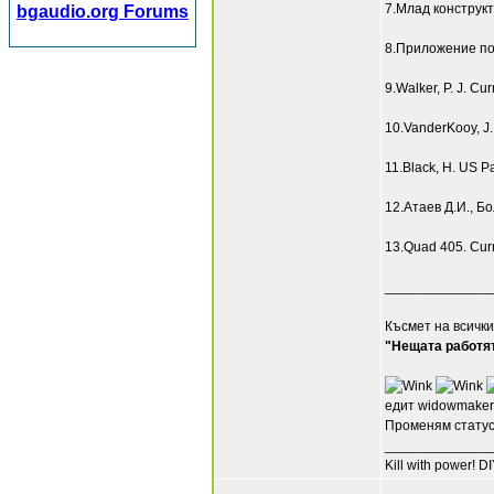
7.Млад конструкт
bgaudio.org Forums
8.Приложение по
9.Walker, P. J. Cu
10.VanderKooy, J.,
11.Black, H. US Pa
12.Атаев Д.И., Б
13.Quad 405. Curr
______________
Късмет на всички
"Нещата работят
едит widowmaker
Променям статуса
______________
Kill with power! DI