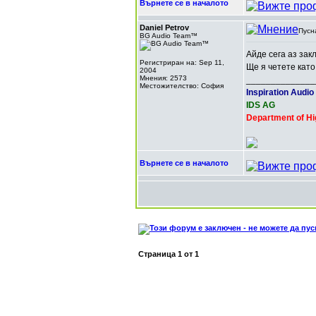
Върнете се в началото
Daniel Petrov
Пусн
BG Audio Team™
Айде сега аз зак
Регистриран на: Sep 11,
Ще я четете като
2004
Мнения: 2573
______________
Местожителство: София
Inspiration Audio
IDS AG
Department of Hi
Върнете се в началото
Страница
1
от
1