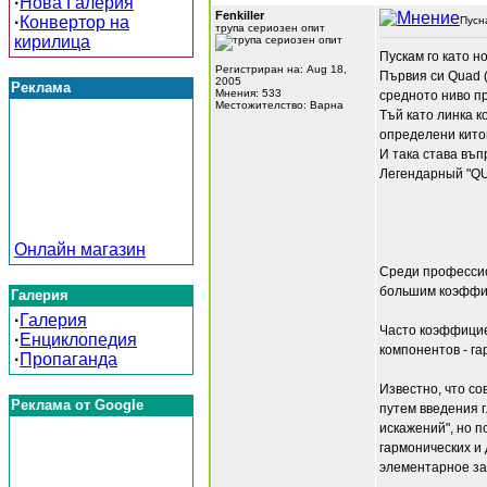
·
Нова Галерия
Fenkiller
·
Конвертор на
Пусн
трупа сериозен опит
кирилица
Пускам го като н
Регистриран на: Aug 18,
Първия си Quad (
2005
Реклама
Мнения: 533
средното ниво п
Местожителство: Варна
Тъй като линка к
определени китов
И така става въп
Легендарный "Q
Онлайн магазин
Среди профессио
большим коэффиц
Галерия
·
Галерия
Часто коэффицие
·
Енциклопедия
компонентов - г
·
Пропаганда
Известно, что с
Реклама от Google
путем введения г
искажений", но 
гармонических и
элементарное за