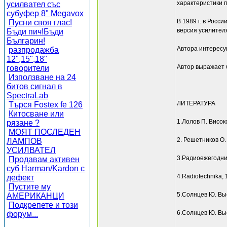
характеристики 
усилвател със
субуфер 8" Megavox
В 1989 г. в Росс
Пусни своя глас!
версия усилителя
Бъди пич!Бъди
Българин!
Автора интересу
разпродажба
12",15",18"
Автор выражает б
говорители
Използване на 24
битов сигнал в
SpectraLab
ЛИТЕРАТУРА
Търся Fostex fe 126
Китосване или
1.Лолов П. Висок
рязане ?
МОЯТ ПОСЛЕДЕН
2. Решетников О.
ЛАМПОВ
УСИЛВАТЕЛ
3.Радиоежегодник
Продавам активен
суб Harman/Kardon с
4.Radiotechnika,
дефект
Пустите му
5.Солнцев Ю. Вы
АМЕРИКАНЦИ
Подкрепете и този
6.Солнцев Ю. Выс
форум...