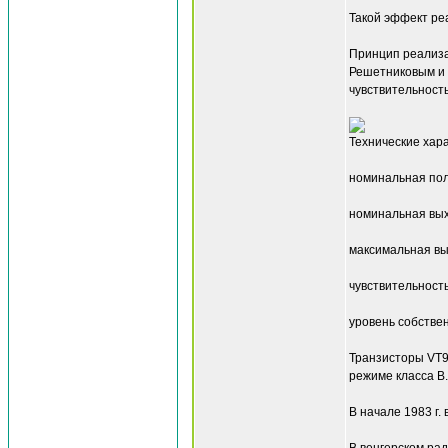
Такой эффект реа
Принцип реализац
Решетниковым и 
чувствительность
Технические хар
номинальная пол
номинальная вых
максимальная вых
чувствительност
уровень собствен
Транзисторы VT9
режиме класса В.
В начале 1983 г.