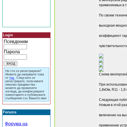
В венгерском ра
применяемых в т
По своим техниче
выходная мощност
Login
коэффициент гар
Псевдоним
чувствительность
Парола
Не сте се регистрирали?
Схема венгерской
Можете да направите това
от
тук
. След като се
регистрирате, получавате
При использован
няколко предимства -
можете да променяте
1,8кОм, R11 - 1,
изгледа, да конфигурирате
коментарите и публикувате
съобщения със Вашето име
Следующая публик
Новым в этой ра
Forums
включение на вы
Форума на
применение устр