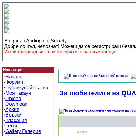
Bulgarian Audiophile Society
Добре дошъл, непознат! Можеш да се регистрираш безп
Имай предвид, че този форум не е за начинаещи!
Навигация
Въпроси/Отговори
·
Начало
·
Форуми
·
Публикувай статия
За любителите на QUAD
·
Моят акаунт
·
Upload
·
Download
·
Архив
·
Връзки
·
Класация
·
Теми
·
Gallery Галерия
Автор