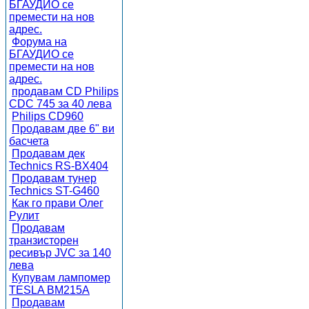
БГАУДИО се
премести на нов
адрес.
Форума на
БГАУДИО се
премести на нов
адрес.
продавам CD Philips
CDC 745 за 40 лева
Philips CD960
Продавам две 6" ви
басчета
Продавам дек
Technics RS-BX404
Продавам тунер
Technics ST-G460
Как го прави Олег
Рулит
Продавам
транзисторен
ресивър JVC за 140
лева
Купувам лампомер
TESLA BM215A
Продавам