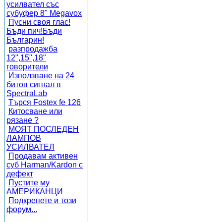
усилвател със
субуфер 8" Megavox
Пусни своя глас!
Бъди пич!Бъди
Българин!
разпродажба
12",15",18"
говорители
Използване на 24
битов сигнал в
SpectraLab
Търся Fostex fe 126
Китосване или
рязане ?
МОЯТ ПОСЛЕДЕН
ЛАМПОВ
УСИЛВАТЕЛ
Продавам активен
суб Harman/Kardon с
дефект
Пустите му
АМЕРИКАНЦИ
Подкрепете и този
форум...