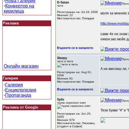
·
Нова Галерия
D-Satan
Пусн
·
Конвертор на
чете
кирилица
Регистриран на: Jul 16, 2006
моля за мнение з
Мнения: 12
Местожителство: Пловдив
Реклама
http://www.mobil
саме 4е не знам 
някои ако мойе д
Върнете се в началото
Sleepy
Пусн
чете и пита
Онлайн магазин
А не мислиш ли, 
Регистриран на: Aug 01,
2006
Галерия
Мнения: 81
Местожителство: Пловдив
·
Галерия
·
Енциклопедия
Върнете се в началото
·
Пропаганда
Sylis
Пусн
трупа сериозен опит
Реклама от Google
Тези букви "4" и 
Регистриран на: Jun 20,
______________
2005
Мнения: 679
Местожителство: Лясковец
(студент в София)