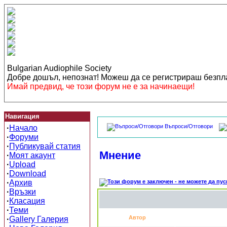
Bulgarian Audiophile Society
Добре дошъл, непознат! Можеш да се регистрираш безп
Имай предвид, че този форум не е за начинаещи!
Навигация
Въпроси/Отговори
·
Начало
·
Форуми
·
Публикувай статия
Мнение
·
Моят акаунт
·
Upload
·
Download
·
Архив
·
Връзки
·
Класация
·
Теми
Автор
·
Gallery Галерия