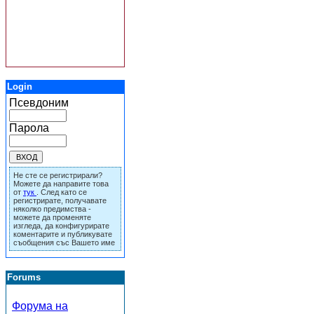
Login
Псевдоним
Парола
Не сте се регистрирали?
Можете да направите това
от
тук
. След като се
регистрирате, получавате
няколко предимства -
можете да променяте
изгледа, да конфигурирате
коментарите и публикувате
съобщения със Вашето име
Forums
Форума на