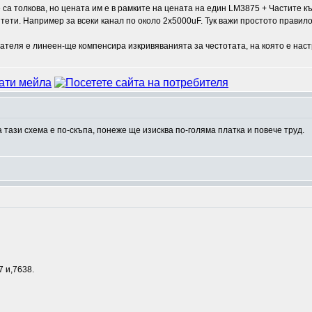
те са толкова, но цената им е в рамките на цената на един LM3875 + Частите к
ети. Например за всеки канал по около 2х5000uF. Тук важи простото правило,
вателя е линеен-ще компенсира изкривяванията за честотата, на която е наст
 тази схема е по-скъпа, понеже ще изисква по-голяма платка и повече труд.
7 и,7638.