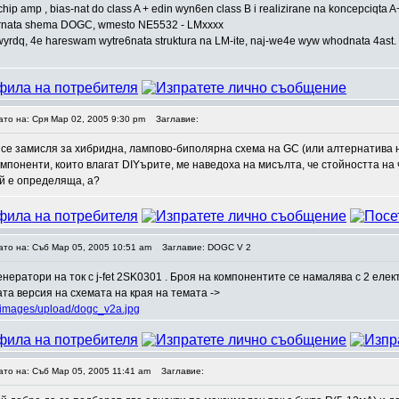
p amp , bias-nat do class A + edin wyn6en class B i realizirane na koncepciqta A
gornata shema DOGC, wmesto NE5532 - LMxxxx
yrdq, 4e hareswam wytre6nata struktura na LM-ite, naj-we4e wyw whodnata 4ast.
ато на: Сря Мар 02, 2005 9:30 pm
Заглавие:
се замисля за хибридна, ламповo-биполярна схема на GC (или алтернатива на
мпоненти, които влагат DIYърите, ме наведоха на мисълта, че стойността на 
й е определяща, а?
ато на: Съб Мар 05, 2005 10:51 am
Заглавие: DOGC V 2
генератори на ток с j-fet 2SK0301 . Броя на компонентите се намалява с 2 ел
та версия на схемата на края на темата ->
g/images/upload/dogc_v2a.jpg
ато на: Съб Мар 05, 2005 11:41 am
Заглавие: