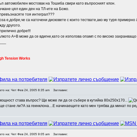
ъп автомобилен мостовак на Тошиба свири като въпросният клон.
чкане цял един ден на ТЛ-ите на Божо.
 превъзнасяте тоя интеграл???
оза е,добре,че са наточени дисковете с които тествате,ако му туря пример
жду другото.
 прилично добре!!!
лкото А+В може да се вдигне,като се използва опамп с по високо захранващ
___
gh Tension Works
ато на: Чет Фев 24, 2005 8:35 am
Заглавие:
 мощност става въпрос? Ще може ли да се събере в кутийка 80х250х170...
ще стане ли?А за геинклона....Е начинаещите като мен трябва да минат по р
ато на: Чет Фев 24, 2005 9:05 am
Заглавие: