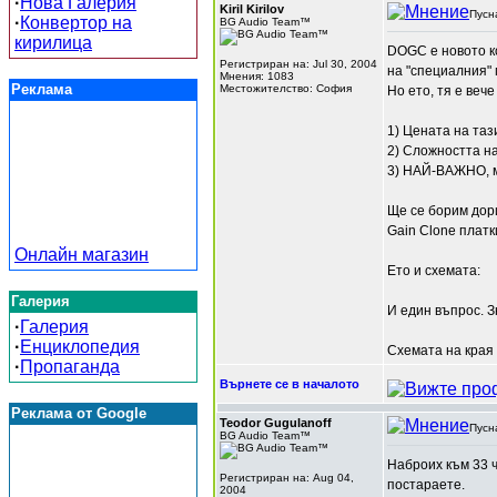
·
Нова Галерия
Kiril Kirilov
Пусн
·
Конвертор на
BG Audio Team™
кирилица
DOGC е новото ко
Регистриран на: Jul 30, 2004
на "специалния" 
Мнения: 1083
Реклама
Местожителство: София
Но ето, тя е веч
1) Цената на таз
2) Сложността на
3) НАЙ-ВАЖНО, м
Ще се борим дор
Gain Clone платк
Онлайн магазин
Ето и схемата:
Галерия
И един въпрос. 
·
Галерия
·
Енциклопедия
Схемата на края 
·
Пропаганда
Върнете се в началото
Реклама от Google
Teodor Gugulanoff
Пусн
BG Audio Team™
Наброих към 33 ч
Регистриран на: Aug 04,
постараете.
2004