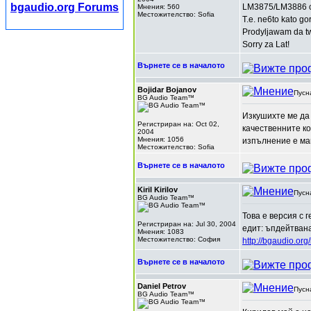
bgaudio.org Forums
LM3875/LM3886 chi
Мнения: 560
Местожителство: Sofia
T.e. ne6to kato 
Prodyljawam da tw
Sorry za Lat!
Върнете се в началото
Bojidar Bojanov
Пусн
BG Audio Team™
Изкушихте ме да 
Регистриран на: Oct 02,
качественните ко
2004
Мнения: 1056
изпълнение е ма
Местожителство: Sofia
Върнете се в началото
Kiril Kirilov
Пусн
BG Audio Team™
Това е версия с 
Регистриран на: Jul 30, 2004
едит: ъпдейтвана
Мнения: 1083
Местожителство: София
http://bgaudio.or
Върнете се в началото
Daniel Petrov
Пусн
BG Audio Team™