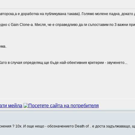
вторска,а е доработка на публикувана такава). Голямо молене падна, докато
едно с Gain Clone-а. Мисля, че е справедливо да ги съпоставим по 3 важни пр
ема.
Като в случая определящ ще бъде най-обективния критерии - звученето...
снения ? 10х. И още нещо - обозначението Death of .. e доста задължаващо, щ