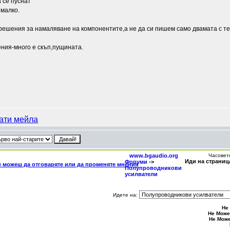
 се пуснат
 малко.
с решения за намаляване на компонентите,а не да си пишем само двамата с т
ения-много е скъп,пущината.
www.bgaudio.org
Часовет
Иди на страни
Форуми
->
Полупроводникови
усилватели
Идете на:
Не
Не Може
Не Мож