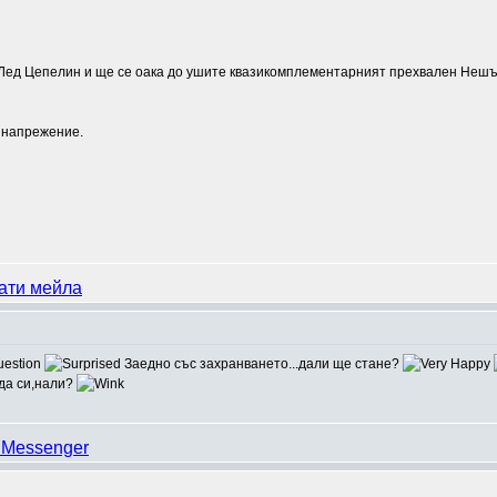
но Лед Цепелин и ще се оака до ушите квазикомплементарният прехвален Неш
о напрежение.
Заедно със захранването...дали ще стане?
еда си,нали?