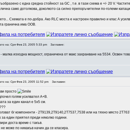
ъобразено с една средна стойност за GC , т.е. в тази схема е +/- 20 V. Части
лична само дотолкова, доколкото са силно препоръчителни по-големи капацит
то... Схемата е по-добра. Ако RLC моста е настроен правилно и клас А усил
ата гранична има ООВ.
ато на: Сря Фев 23, 2005 5:33 pm
Заглавие:
- малка изходна мощност, ограничена от макс захранване на 5534. Освен това
ато на: Сря Фев 23, 2005 11:52 pm
Заглавие:
ави просто
дпочел голям усилвател А+В.
ката за един канал е 5х5 см.
о???
ползват бг компоненти - 2Т9139,2Т9140,2Т7537,7538 или на тяхно място 2Т763
х за един приятел преди няколко години.
ири доста време с такъв.
 не може по никакъв начин да се класира.