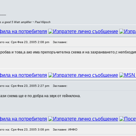
___
s a good 5 Watt amplifier ~ Paul Klipsch
ато на: Сря Фев 23, 2005 2:08 pm
Заглавие:
пробва и това,а ако има препоръчителна схема и на захранването,с непбход
ато на: Сря Фев 23, 2005 2:27 pm
Заглавие:
тази схема ще е по добра на звук от гейнклона.
ато на: Сря Фев 23, 2005 3:08 pm
Заглавие: ИНФО