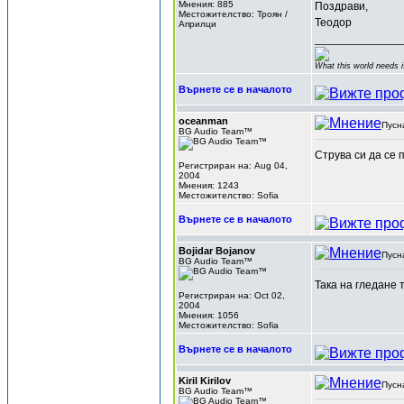
Мнения: 885
Поздрави,
Местожителство: Троян /
Теодор
Априлци
______________
What this world needs i
Върнете се в началото
oceanman
Пусн
BG Audio Team™
Струва си да се 
Регистриран на: Aug 04,
2004
Мнения: 1243
Местожителство: Sofia
Върнете се в началото
Bojidar Bojanov
Пусн
BG Audio Team™
Така на гледане 
Регистриран на: Oct 02,
2004
Мнения: 1056
Местожителство: Sofia
Върнете се в началото
Kiril Kirilov
Пусн
BG Audio Team™