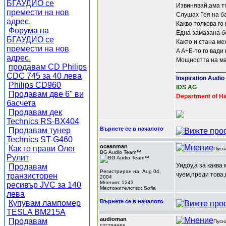
БГАУДИО се
Извинявай,ама т
премести на нов
Слушах Гея на ба
адрес.
Какво толкова го
Форума на
Една замазана б
БГАУДИО се
Както и стана ме
премести на нов
A А+Б-то го вади
адрес.
Мощността на ма
продавам CD Philips
______________
CDC 745 за 40 лева
Inspiration Audio
Philips CD960
IDS AG
Продавам две 6" ви
Department of Hi
басчета
Продавам дек
Technics RS-BX404
Върнете се в началото
Продавам тунер
Technics ST-G460
oceanman
Как го прави Олег
Пусн
BG Audio Team™
Рулит
Уидоу,а за каква
Продавам
Регистриран на: Aug 04,
чуем,преди това,
транзисторен
2004
Мнения: 1243
ресивър JVC за 140
Местожителство: Sofia
лева
Върнете се в началото
Купувам лампомер
TESLA BM215A
audioman
Продавам
Пусн
отстранен