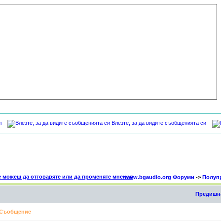
л
Влезте, за да видите съобщенията си
www.bgaudio.org Форуми
->
Полуп
Предишна
Съобщение