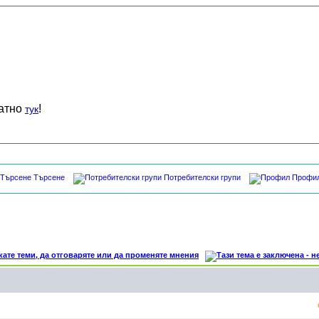
латно
!
тук
Търсене
Потребителски групи
Профи