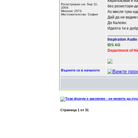
Кирилов,май е на
Регистриран на: Sep 11,
без резистори-ди
2004
Мнения: 2573
Аз мисля тука ед
Местожителство: София
Дай да не вадим 
До Калоян:
Идеята ти е добр
______________
Inspiration Audio
IDS AG
Department of Hi
Върнете се в началото
Страница
1
от
31