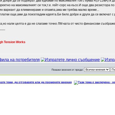
й добре да се подберат два еднакви по максимален ток с буква R(5-12мА) и да
ректно на максималният си ток,т.е. гейт-сорс на късо.И още два резистора по
ин вариант да елиминираме и опампа,ама ми трябва малко време...
платки още,ами да поизгладим идеята.Би било добре и други да се включат 
а,но нали целта е да не слагаме точно ЛМ-ката от чисто финансови съображ
___
gh Tension Works
Покажи мнения от преди: