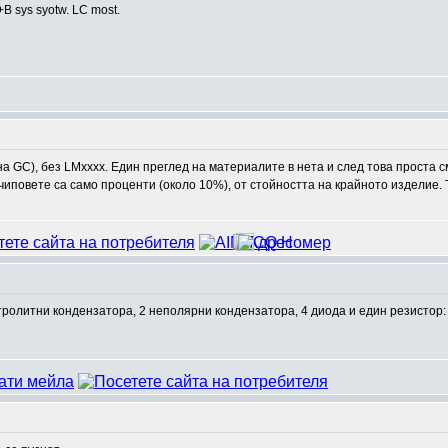
+B sys syotw. LC most.
 GC), без LMxxxx. Един преглед на материалите в нета и след това проста с
чиповете са само проценти (около 10%), от стойността на крайното изделие. 
ектролитни кондензатора, 2 неполярни кондензатора, 4 диода и един резистор: