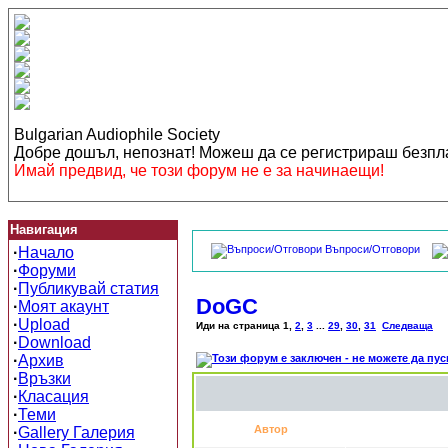
Bulgarian Audiophile Society
Добре дошъл, непознат! Можеш да се регистрираш безп
Имай предвид, че този форум не е за начинаещи!
Навигация
Въпроси/Отговори
·
Начало
·
Форуми
·
Публикувай статия
DoGC
·
Моят акаунт
·
Upload
Иди на страница
1
,
2
,
3
...
29
,
30
,
31
Следваща
·
Download
·
Архив
·
Връзки
·
Класация
·
Теми
Автор
·
Gallery Галерия