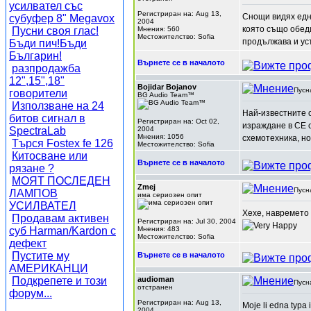
усилвател със
Регистриран на: Aug 13,
Снощи видях едн
субуфер 8" Megavox
2004
която също обеди
Пусни своя глас!
Мнения: 560
Местожителство: Sofia
продължава и усъ
Бъди пич!Бъди
Българин!
Върнете се в началото
разпродажба
12",15",18"
Bojidar Bojanov
Пусн
говорители
BG Audio Team™
Използване на 24
Най-известните с
битов сигнал в
Регистриран на: Oct 02,
израждане в СЕ с
SpectraLab
2004
Мнения: 1056
схемотехника, но
Търся Fostex fe 126
Местожителство: Sofia
Китосване или
Върнете се в началото
рязане ?
МОЯТ ПОСЛЕДЕН
Zmej
Пусн
ЛАМПОВ
има сериозен опит
УСИЛВАТЕЛ
Хехе, навремето 
Продавам активен
Регистриран на: Jul 30, 2004
суб Harman/Kardon с
Мнения: 483
Местожителство: Sofia
дефект
Пустите му
Върнете се в началото
АМЕРИКАНЦИ
Подкрепете и този
audioman
Пусн
отстранен
форум...
Регистриран на: Aug 13,
Moje li edna typa 
2004