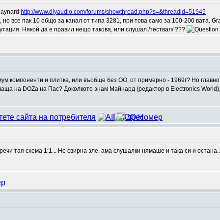
Maynard
http://www.diyaudio.com/forums/showthread.php?s=&threadid=51945
 но все пак 10 общо за канал от типа 3281, при това само за 100-200 вата. G
тация. Някой да е правил нещо такова, или слушал /тествал/ ???
ум компоненти и плитка, или въобще без ОО, от примерно - 1969г? Но главното
чаща на DOZa на Пас? Доколкото знам Майнард (редактор в Electronics World)
чи тая схема 1:1... Не свирна зле, ама слушалки нямаше и така си и остана..