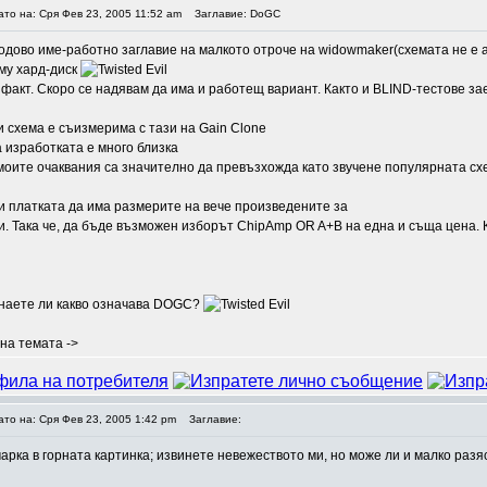
ато на: Сря Фев 23, 2005 11:52 am
Заглавие: DoGC
дово име-работно заглавие на малкото отроче на widowmaker(схемата не е а
му хард-диск
е факт. Скоро се надявам да има и работещ вариант. Както и BLIND-тестове за
и схема е съизмерима с тази на Gain Clone
 изработката е много близка
оите очаквания са значително да превъзхожда като звучене популярната сх
и платката да има размерите на вече произведените за
и. Така че, да бъде възможен изборът ChipAmp OR A+B на една и съща цена. 
Знаете ли какво означава DOGC?
на темата ->
ато на: Сря Фев 23, 2005 1:42 pm
Заглавие:
арка в горната картинка; извинете невежеството ми, но може ли и малко разя