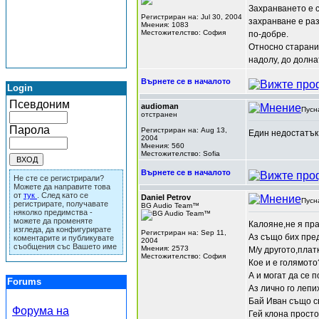
Захранването е с
Регистриран на: Jul 30, 2004
захранване е раз
Мнения: 1083
Местожителство: София
по-добре.
Относно старание
надолу, до долн
Върнете се в началото
Login
Псевдоним
audioman
Пусн
отстранен
Парола
Регистриран на: Aug 13,
Един недостатък 
2004
Мнения: 560
Местожителство: Sofia
Върнете се в началото
Не сте се регистрирали?
Можете да направите това
от
тук
. След като се
Daniel Petrov
Пусн
регистрирате, получавате
BG Audio Team™
няколко предимства -
можете да променяте
Калояне,не я пр
изгледа, да конфигурирате
Регистриран на: Sep 11,
Аз също бих пре
коментарите и публикувате
2004
съобщения със Вашето име
Мнения: 2573
М/у другото,плат
Местожителство: София
Кое и е голямот
А и могат да се 
Forums
Аз лично го лепи
Бай Иван също св
Форума на
Гей клона просто