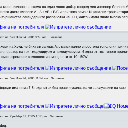
а много изчанчена схема на един много добър според мен инженер Graham 
нява доста класове A + A + AB + B/C и при това само с N-канални транзистори,
вършенства легендарните разработки на JLH, които имали много висока репу
ато на: Чет Фев 24, 2005 9:50 am
Заглавие:
хеми на Хууд, не бяха ли за клас А, с максимално упростена топология, миним
 генератор на ток - модулируем и немодулируем. И една от тях - много прили
 със съвременни компоненти и мощности от 10 - 50W.
ато на: Чет Фев 24, 2005 11:54 am
Заглавие:
(преди има-няма 7-8 години) си бях правил усилвателче за слушалки на кажи-ре
ато на: Сря Мар 02, 2005 1:17 pm
Заглавие:
ideq: