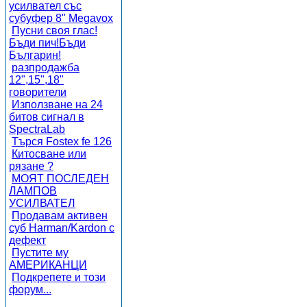
усилвател със
субуфер 8" Megavox
Пусни своя глас!
Бъди пич!Бъди
Българин!
разпродажба
12",15",18"
говорители
Използване на 24
битов сигнал в
SpectraLab
Търся Fostex fe 126
Китосване или
рязане ?
МОЯТ ПОСЛЕДЕН
ЛАМПОВ
УСИЛВАТЕЛ
Продавам активен
суб Harman/Kardon с
дефект
Пустите му
АМЕРИКАНЦИ
Подкрепете и този
форум...