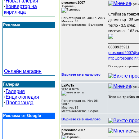
·
Нова Галерия
prosound2007
Пусн
·
Конвертор на
Търговец
кирилица
Стойки за тонкол
Регистриран на: Jul 27, 2007
диаметър - 35 мм
Мнения: 38
Реклама
Местожителство: България
тегло - 3,5 кг/бр.
височина - 163 с
______________
0888935911
prosound2007@a
http://prosound.hit
Последната промяна
Онлайн магазин
Върнете се в началото
Галерия
LaMqTa
Пусн
чете и пита
·
Галерия
·
Енциклопедия
Това не трябва 
Регистриран на: Nov 08,
·
Пропаганда
2007
Мнения: 37
Местожителство: София
Реклама от Google
Върнете се в началото
prosound2007
Пусн
Търговец