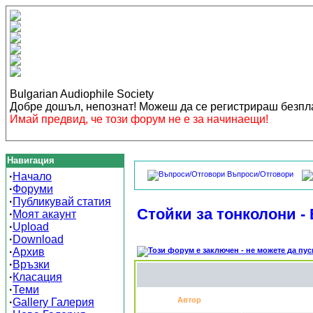
Bulgarian Audiophile Society
Добре дошъл, непознат! Можеш да се регистрираш безп
Имай предвид, че този форум не е за начинаещи!
Навигация
Въпроси/Отговори
·
Начало
·
Форуми
·
Публикувай статия
Стойки за тонколони -
·
Моят акаунт
·
Upload
·
Download
·
Архив
·
Връзки
·
Класация
·
Теми
Автор
·
Gallery Галерия