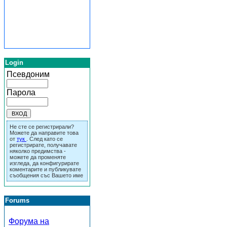
Login
Псевдоним
Парола
Не сте се регистрирали?
Можете да направите това
от
тук
. След като се
регистрирате, получавате
няколко предимства -
можете да променяте
изгледа, да конфигурирате
коментарите и публикувате
съобщения със Вашето име
Forums
Форума на