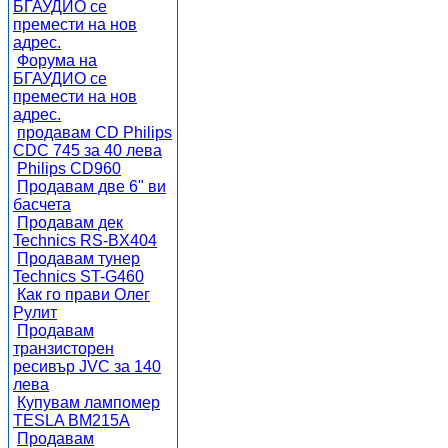
БГАУДИО се
премести на нов
адрес.
Форума на
БГАУДИО се
премести на нов
адрес.
продавам CD Philips
CDC 745 за 40 лева
Philips CD960
Продавам две 6" ви
басчета
Продавам дек
Technics RS-BX404
Продавам тунер
Technics ST-G460
Как го прави Олег
Рулит
Продавам
транзисторен
ресивър JVC за 140
лева
Купувам лампомер
TESLA BM215A
Продавам