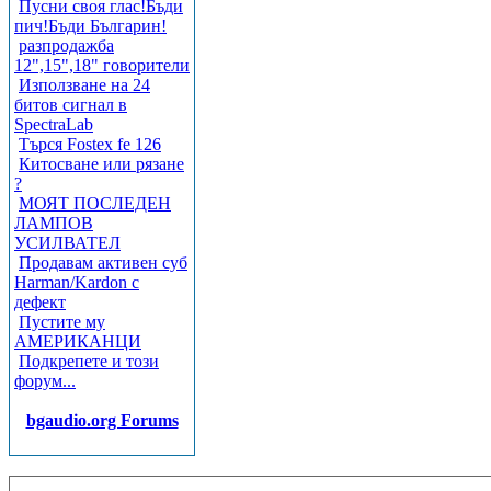
Пусни своя глас!Бъди
пич!Бъди Българин!
разпродажба
12",15",18" говорители
Използване на 24
битов сигнал в
SpectraLab
Търся Fostex fe 126
Китосване или рязане
?
МОЯТ ПОСЛЕДЕН
ЛАМПОВ
УСИЛВАТЕЛ
Продавам активен суб
Harman/Kardon с
дефект
Пустите му
АМЕРИКАНЦИ
Подкрепете и този
форум...
bgaudio.org Forums