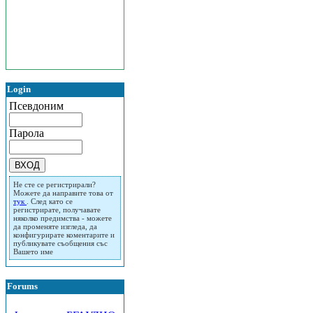
Login
Псевдоним
Парола
Не сте се регистрирали?
Можете да направите това от
тук
. След като се
регистрирате, получавате
няколко предимства - можете
да променяте изгледа, да
конфигурирате коментарите и
публикувате съобщения със
Вашето име
Forums