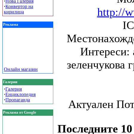
·
Нова Галерия
·
Конвертор на
http:/
кирилица
IC
Реклама
Mестонахожде
Интереси: 
зеленчукова 
Онлайн магазин
Галерия
·
Галерия
·
Енциклопедия
·
Пропаганда
Актуален Пот
Реклама от Google
Последните 10 