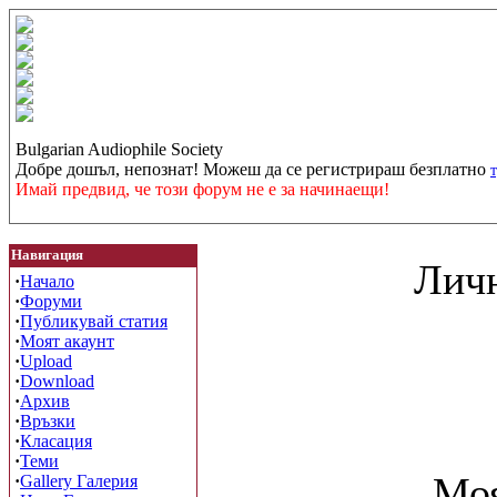
Bulgarian Audiophile Society
Добре дошъл, непознат! Можеш да се регистрираш безплатно
Имай предвид, че този форум не е за начинаещи!
Навигация
Личн
·
Начало
·
Форуми
·
Публикувай статия
·
Моят акаунт
·
Upload
·
Download
·
Архив
·
Връзки
·
Класация
·
Теми
Моя
·
Gallery Галерия