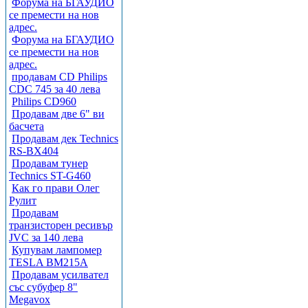
Форума на БГАУДИО
се премести на нов
адрес.
Форума на БГАУДИО
се премести на нов
адрес.
продавам CD Philips
CDC 745 за 40 лева
Philips CD960
Продавам две 6" ви
басчета
Продавам дек Technics
RS-BX404
Продавам тунер
Technics ST-G460
Как го прави Олег
Рулит
Продавам
транзисторен ресивър
JVC за 140 лева
Купувам лампомер
TESLA BM215A
Продавам усилвател
със субуфер 8"
Megavox