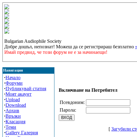
Bulgarian Audiophile Society
Добре дошъл, непознат! Можеш да се регистрираш безплатно
Имай предвид, че този форум не е за начинаещи!
Навигация
·
Начало
·
Форуми
·
Публикувай статия
Включване на Потребител
·
Моят акаунт
·
Upload
Псевдоним:
·
Download
Парола:
·
Архив
·
Връзки
·
Класация
·
Теми
[
Загубили ст
·
Gallery Галерия