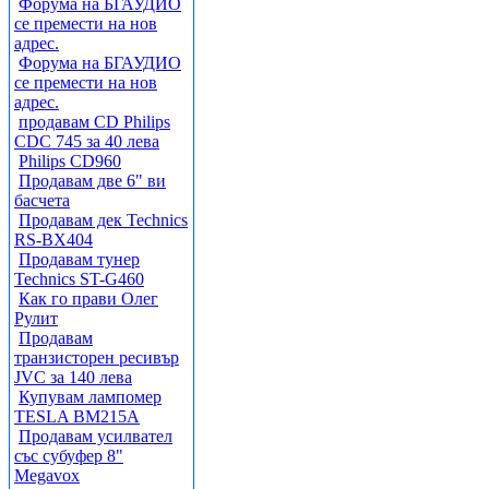
Форума на БГАУДИО
се премести на нов
адрес.
Форума на БГАУДИО
се премести на нов
адрес.
продавам CD Philips
CDC 745 за 40 лева
Philips CD960
Продавам две 6" ви
басчета
Продавам дек Technics
RS-BX404
Продавам тунер
Technics ST-G460
Как го прави Олег
Рулит
Продавам
транзисторен ресивър
JVC за 140 лева
Купувам лампомер
TESLA BM215A
Продавам усилвател
със субуфер 8"
Megavox