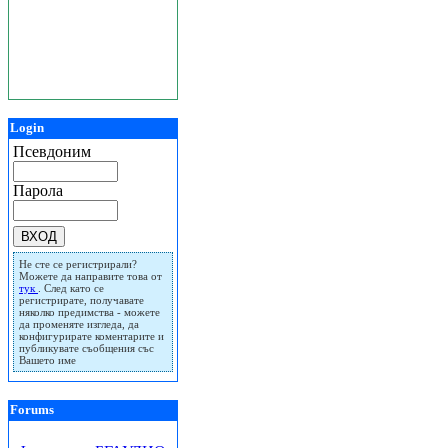
Login
Псевдоним
Парола
Не сте се регистрирали?
Можете да направите това от
тук
. След като се
регистрирате, получавате
няколко предимства - можете
да променяте изгледа, да
конфигурирате коментарите и
публикувате съобщения със
Вашето име
Forums