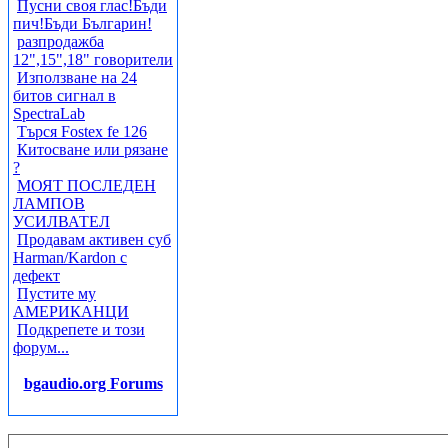
Пусни своя глас!Бъди
пич!Бъди Българин!
разпродажба
12",15",18" говорители
Използване на 24
битов сигнал в
SpectraLab
Търся Fostex fe 126
Китосване или рязане
?
МОЯТ ПОСЛЕДЕН
ЛАМПОВ
УСИЛВАТЕЛ
Продавам активен суб
Harman/Kardon с
дефект
Пустите му
АМЕРИКАНЦИ
Подкрепете и този
форум...
bgaudio.org Forums