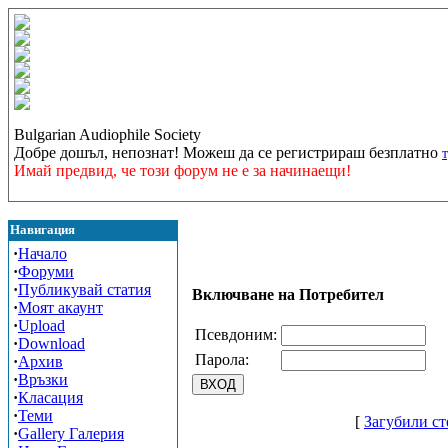
Bulgarian Audiophile Society
Добре дошъл, непознат! Можеш да се регистрираш безплатно
Имай предвид, че този форум не е за начинаещи!
Навигация
·
Начало
·
Форуми
·
Публикувай статия
Включване на Потребител
·
Моят акаунт
·
Upload
Псевдоним:
·
Download
Парола:
·
Архив
·
Връзки
·
Класация
·
Теми
[
Загубили ст
·
Gallery Галерия