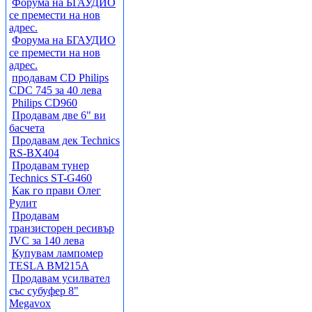
Форума на БГАУДИО
се премести на нов
адрес.
Форума на БГАУДИО
се премести на нов
адрес.
продавам CD Philips
CDC 745 за 40 лева
Philips CD960
Продавам две 6" ви
басчета
Продавам дек Technics
RS-BX404
Продавам тунер
Technics ST-G460
Как го прави Олег
Рулит
Продавам
транзисторен ресивър
JVC за 140 лева
Купувам лампомер
TESLA BM215A
Продавам усилвател
със субуфер 8"
Megavox