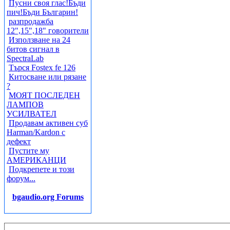
Пусни своя глас!Бъди
пич!Бъди Българин!
разпродажба
12",15",18" говорители
Използване на 24
битов сигнал в
SpectraLab
Търся Fostex fe 126
Китосване или рязане
?
МОЯТ ПОСЛЕДЕН
ЛАМПОВ
УСИЛВАТЕЛ
Продавам активен суб
Harman/Kardon с
дефект
Пустите му
АМЕРИКАНЦИ
Подкрепете и този
форум...
bgaudio.org Forums