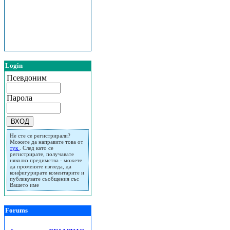
Login
Псевдоним
Парола
Не сте се регистрирали?
Можете да направите това от
тук
. След като се
регистрирате, получавате
няколко предимства - можете
да променяте изгледа, да
конфигурирате коментарите и
публикувате съобщения със
Вашето име
Forums