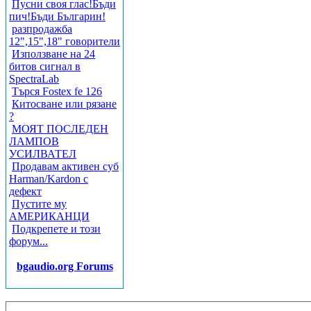
Пусни своя глас!Бъди
пич!Бъди Българин!
разпродажба
12",15",18" говорители
Използване на 24
битов сигнал в
SpectraLab
Търся Fostex fe 126
Китосване или рязане
?
МОЯТ ПОСЛЕДЕН
ЛАМПОВ
УСИЛВАТЕЛ
Продавам активен суб
Harman/Kardon с
дефект
Пустите му
АМЕРИКАНЦИ
Подкрепете и този
форум...
bgaudio.org Forums