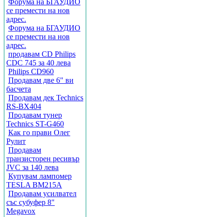
Форума на БГАУДИО
се премести на нов
адрес.
Форума на БГАУДИО
се премести на нов
адрес.
продавам CD Philips
CDC 745 за 40 лева
Philips CD960
Продавам две 6" ви
басчета
Продавам дек Technics
RS-BX404
Продавам тунер
Technics ST-G460
Как го прави Олег
Рулит
Продавам
транзисторен ресивър
JVC за 140 лева
Купувам лампомер
TESLA BM215A
Продавам усилвател
със субуфер 8"
Megavox