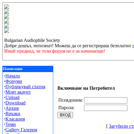
Bulgarian Audiophile Society
Добре дошъл, непознат! Можеш да се регистрираш безплатно
Имай предвид, че този форум не е за начинаещи!
Навигация
·
Начало
·
Форуми
·
Публикувай статия
Включване на Потребител
·
Моят акаунт
·
Upload
Псевдоним:
·
Download
Парола:
·
Архив
·
Връзки
·
Класация
·
Теми
[
Загубили ст
·
Gallery Галерия