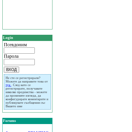
Login
Псевдоним
Парола
Не сте се регистрирали?
Можете да направите това от
тук
. След като се
регистрирате, получавате
няколко предимства - можете
да променяте изгледа, да
конфигурирате коментарите и
публикувате съобщения със
Вашето име
Forums