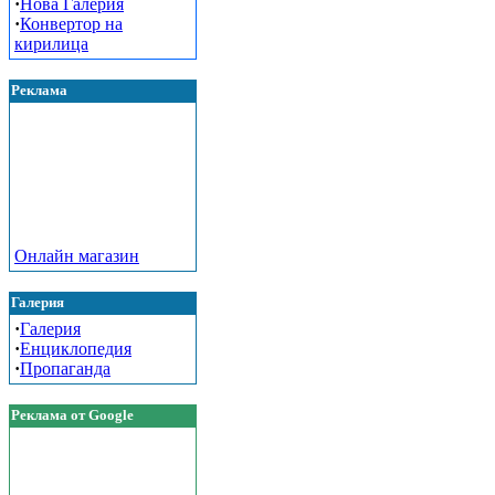
·
Нова Галерия
·
Конвертор на
кирилица
Реклама
Онлайн магазин
Галерия
·
Галерия
·
Енциклопедия
·
Пропаганда
Реклама от Google