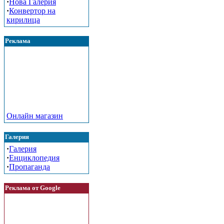
·
Нова Галерия
·
Конвертор на
кирилица
Реклама
Онлайн магазин
Галерия
·
Галерия
·
Енциклопедия
·
Пропаганда
Реклама от Google