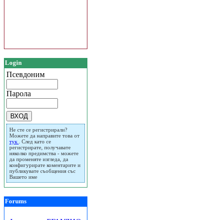
Login
Псевдоним
Парола
Не сте се регистрирали?
Можете да направите това от
тук
. След като се
регистрирате, получавате
няколко предимства - можете
да променяте изгледа, да
конфигурирате коментарите и
публикувате съобщения със
Вашето име
Forums