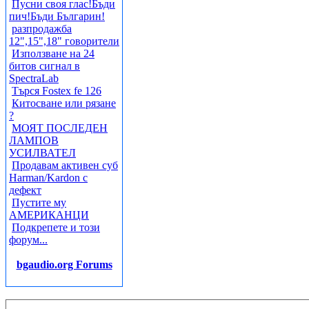
Пусни своя глас!Бъди
пич!Бъди Българин!
разпродажба
12",15",18" говорители
Използване на 24
битов сигнал в
SpectraLab
Търся Fostex fe 126
Китосване или рязане
?
МОЯТ ПОСЛЕДЕН
ЛАМПОВ
УСИЛВАТЕЛ
Продавам активен суб
Harman/Kardon с
дефект
Пустите му
АМЕРИКАНЦИ
Подкрепете и този
форум...
bgaudio.org Forums