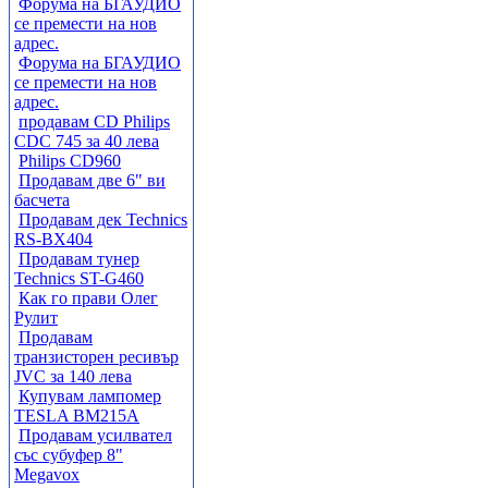
Форума на БГАУДИО
се премести на нов
адрес.
Форума на БГАУДИО
се премести на нов
адрес.
продавам CD Philips
CDC 745 за 40 лева
Philips CD960
Продавам две 6" ви
басчета
Продавам дек Technics
RS-BX404
Продавам тунер
Technics ST-G460
Как го прави Олег
Рулит
Продавам
транзисторен ресивър
JVC за 140 лева
Купувам лампомер
TESLA BM215A
Продавам усилвател
със субуфер 8"
Megavox