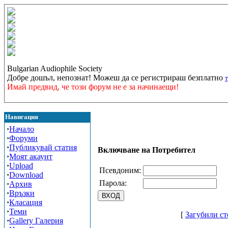
Bulgarian Audiophile Society
Добре дошъл, непознат! Можеш да се регистрираш безплатно
Имай предвид, че този форум не е за начинаещи!
Навигация
·
Начало
·
Форуми
·
Публикувай статия
Включване на Потребител
·
Моят акаунт
·
Upload
Псевдоним:
·
Download
Парола:
·
Архив
·
Връзки
·
Класация
·
Теми
[
Загубили ст
·
Gallery Галерия